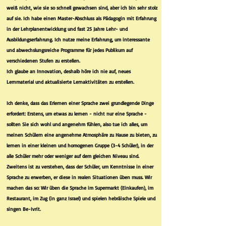
weiß nicht, wie sie so schnell gewachsen sind, aber ich bin sehr stolz
auf sie. Ich habe einen Master-Abschluss als Pädagogin mit Erfahrung
in der Lehrplanentwicklung und fast 25 Jahre Lehr- und
Ausbildungserfahrung. Ich nutze meine Erfahrung, um interessante
und abwechslungsreiche Programme für jedes Publikum auf
verschiedenen Stufen zu erstellen.
Ich glaube an Innovation, deshalb höre ich nie auf, neues
Lernmaterial und aktualisierte Lernaktivitäten zu erstellen.
Ich denke, dass das Erlernen einer Sprache zwei grundlegende Dinge
erfordert: Erstens, um etwas zu lernen - nicht nur eine Sprache -
sollten Sie sich wohl und angenehm fühlen, also tue ich alles, um
meinen Schülern eine angenehme Atmosphäre zu Hause zu bieten, zu
lernen in einer kleinen und homogenen Gruppe (3-4 Schüler), in der
alle Schüler mehr oder weniger auf dem gleichen Niveau sind.
Zweitens ist zu verstehen, dass der Schüler, um Kenntnisse in einer
Sprache zu erwerben, er diese in realen Situationen üben muss. Wir
machen das so: Wir üben die Sprache im Supermarkt (Einkaufen), im
Restaurant, im Zug (in ganz Israel) und spielen hebräische Spiele und
singen Be-Ivrit.