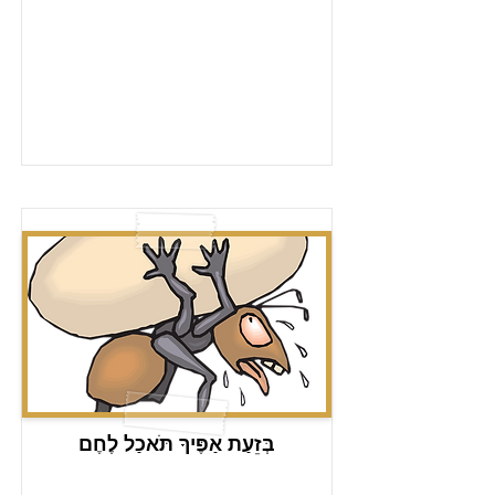
בְּזֵעַת אַפֶּיךָ תֹּאכַל לֶחֶם