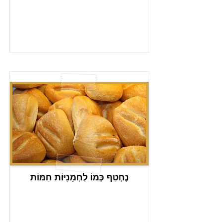
נֶחְטַף כְּמוֹ לַחְמָנִיּוֹת חַמּוֹת