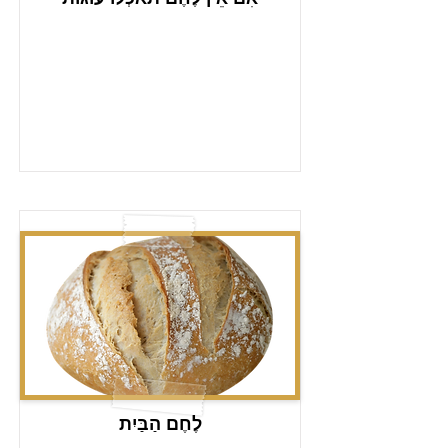
לֶחֶם הַבַּיִת