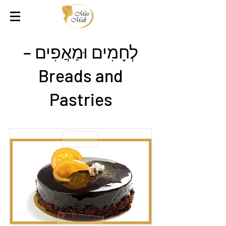
לְחָמִים וּמַאֲפִים –
Breads and
Pastries