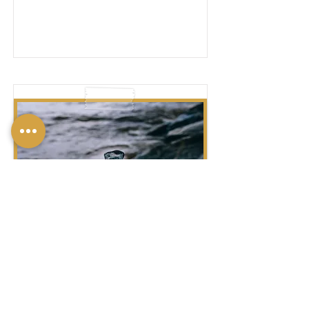
שַׁלַּח לַחְמְךָ עַל-פְּנֵי הַמָּיִם