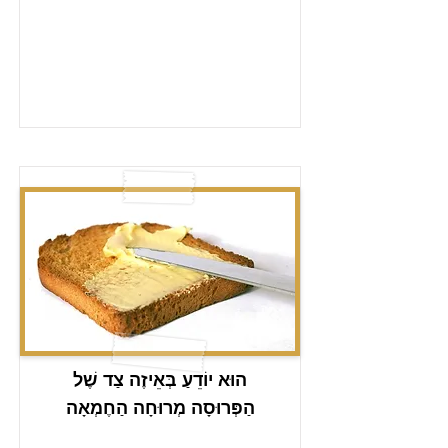
הוּא יוֹדֵעַ בְּאֵיזֶה צַד שֶׁל
הַפְּרוּסָה מְרוּחָה הַחֶמְאָה