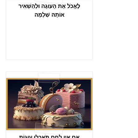
לֶאֱכֹל אֶת הָעוּגָה וּלְהַשְׁאִיר
אוֹתָהּ שְׁלֵמָה
אִם אֵין לֶחֶם תֹּאכְלוּ עוּגוֹת