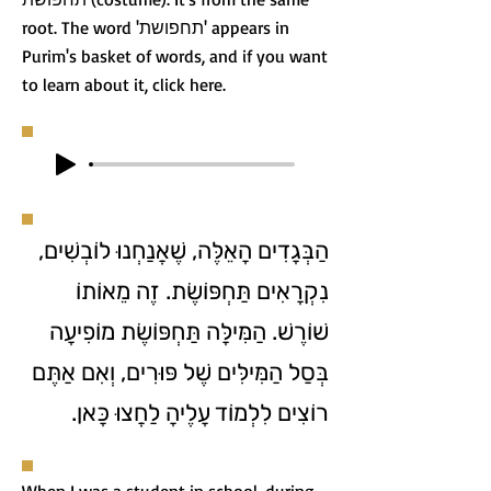
root. The word 'תחפושת' appears in
Purim's basket of words, and if you want
to learn about it, click here.
הַבְּגָדִים הָאֵלֶּה, שֶׁאֲנַחְנוּ לוֹבְשִׁים,
נִקְרָאִים תַּחְפּוֹשֶׂת. זֶה מֵאוֹתוֹ
שׁוֹרֶשׁ. הַמִּילָּה תַּחְפּוֹשֶׂת מוֹפִיעָה
בְּסַל הַמִּילִּים שֶׁל פּוּרִים, וְאִם אַתֶּם
רוֹצִים לִלְמוֹד עָלֶיהָ לַחֲצוּ כָּאן.