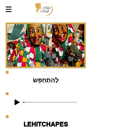
לְהִתְחַפֵּשׂ
LEHITCHAPES