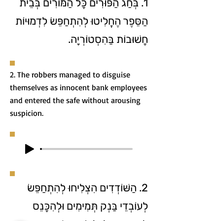
1. בְּחַג הַפּוּרִים כָּל הַמּוֹרִים בְּבֵית
הַסֵּפֶר הֶחֱלִיטוּ לְהִתְחַפֵּשׂ לִדְמוּיוֹת
חֲשׁוּבוֹת בַּהִסְטוֹרְיָה.
2. The robbers managed to disguise
themselves as innocent bank employees
and entered the safe without arousing
suspicion.
2. הַשּׁוֹדְדִים הִצְלִיחוּ לְהִתְחַפֵּשׂ
לְעוֹבְדֵי בַּנְק תְּמִימִים וּלְהִכָּנֵס