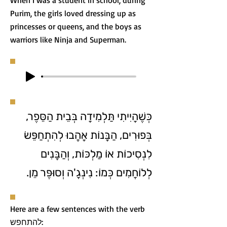
When I was a student in school, during
Purim, the girls loved dressing up as
princesses or queens, and the boys as
warriors like Ninja and Superman.
כְּשֶׁהָיִיתִי תַּלְמִידָה בְּבֵית הַסֵּפֶר,
בְּפוּרִים, הַבָּנוֹת אָהֲבוּ לְהִתְחַפֵּשׂ
לִנְסִיכוֹת אוֹ מַלְכּוֹת, וְהַבָּנִים
לְלוֹחֲמִים כְּמוֹ: נִינְגָ'ה וְסוּפֶּר מֵן.
Here are a few sentences with the verb
להתחפש: