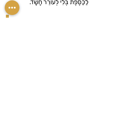
לַכַּסֶּפֶת בְּלִי לְעוֹרֵר חֲשָׁד.
3. Police investigators tried to disguise
themselves as ordinary tourists to
collect information covertly without
standing out.
3. חוֹקְרֵי הַמִּשְׁטָרָה נִסּוּ לְהִתְחַפֵּשׂ
לְתַיָּרִים רְגִילִים עַל מְנַת לֶאֱסוֹף
מֵידָע בַּסֵּתֶר מִבְּלִי לְהִתְבַּלֵּט.