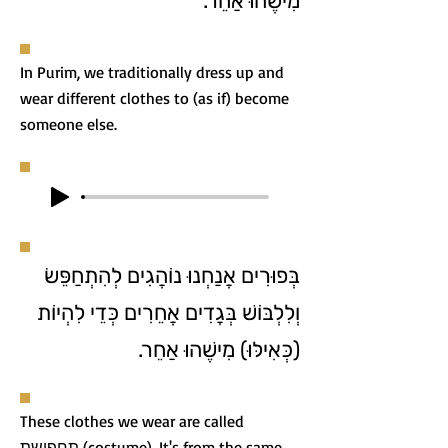
מִישֶׁהוּ אַחֵר.
In Purim, we traditionally dress up and
wear different clothes to (as if) become
someone else.
בְּפוּרִים אֲנַחְנוּ נוֹהֲגִים לְהִתְחַפֵּשׂ
וְלִלְבּוֹשׁ בְּגָדִים אֲחֵרִים כְּדֵי לִהְיוֹת
(כְּאִילּוּ) מִישֶׁהוּ אַחֵר.
These clothes we wear are called
תחפושת (costume). It's from the same