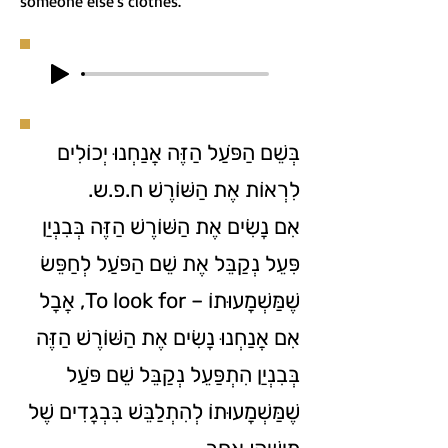
someone else's clothes."
בְּשֵׁם הַפֹּעַל הַזֶּה אֲנַחְנוּ יְכוֹלִים
לִרְאוֹת אֶת הַשּׁוֹרֶשׁ ח.פ.ש.
אִם נָשִׂים אֶת הַשּׁוֹרֶשׁ הַזֶּה בְּבִנְיַן
פִּעֵל נְקַבֵּל אֶת שֵׁם הַפֹּעַל לְחַפֵּשׂ
שֶׁמַּשְׁמָעוּתוֹ – To look for, אֲבָל
אִם אֲנַחְנוּ נָשִׂים אֶת הַשּׁוֹרֶשׁ הַזֶּה
בְּבִנְיַן הִתְפַּעֵל נְקַבֵּל שֵׁם פֹּעַל
שֶׁמַּשְׁמָעוּתוֹ לְהִתְלַבֵּשׁ בִּבְגָדִים שֶׁל