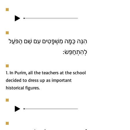
הִנֵּה כַּמָּה מִשְׁפָּטִים עִם שֵׁם הַפֹּעַל
לְהִתְחַפֵּשׂ:
1. In Purim, all the teachers at the school
decided to dress up as important
historical figures.