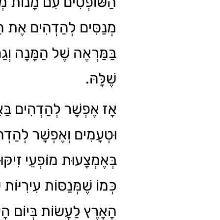
הַשּׁוֹפְטִים עִם מָנוֹת מְ
מְנַסִּים לְהַדְהִים אֶת הַש
בַּמַּרְאֶה שֶׁל הַמָּנָה וְגַ
שֶׁלָּהּ.
אָז אֶפְשָׁר לְהַדְהִים בַּ
וּטְעָמִים וְאֶפְשָׁר לְהַדְה
בְּאֶמְצָעוּת מוֹפְעֵי זִיקּו
כְּמוֹ שֶׁמְּנַסּוֹת עִירִיּוֹת 
הָאָרֶץ לַעֲשׂוֹת בְּיוֹם ה.