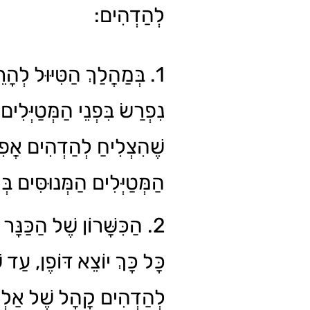
לְהַדְהִים:
בְּמַהֲלַךְ הַטִּיּוּל לְהָרֵ,
נִפְרַשׂ בִּפְנֵי הַמְּטַיְּלִי
שֶׁהִצְלִיחַ לְהַדְהִים אֲפִ
הַמְּטַיְּלִים הַמְּנוּסִּים בּ.
הַכִּשָּׁרוֹן שֶׁל הַכַּנָּר ה
כָּל כָּךְ יוֹצֵא דּוֹפֶן, עַד 
לְהַדְהִים קָהָל שֶׁל אַלְפֵ