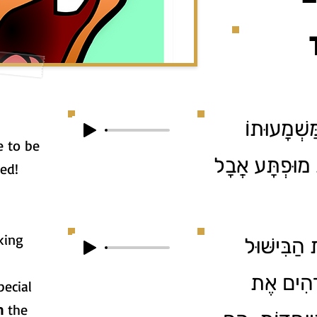
ַשְׁמָעוּתוֹ
 to be
ת מוּפְתָּע אֲבָל
sed!
king
 הַבִּישּׁוּל
ַדְהִים אֶת
pecial
h
the