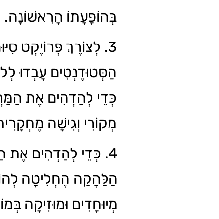
בְּהוֹפָעָתוֹ הָרִאשׁוֹנָה.
לְצוֹרֶךְ פְּרוֹיֶקְט סִיּוּם,
הַסְּטוּדֶנְטִים עָבְדוּ לְ
כְּדֵי לְהַדְהִים אֶת הַמַּרְ
מְקוֹרִי וְגִישָׁה מֶחְקָרִי.
כְּדֵי לְהַדְהִים אֶת הַקּ
הַלַּהֲקָה הֶחְלִיטָה לְהו
מְיוּחָדִים וּמוּזִיקָה בְּמוֹ.