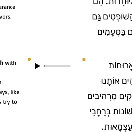
יוּחָדוֹת. הֵם
arance
ּׁוֹפְטִים גַּם
vors.
ם בַּטְּעָמִים
sh
with
אֲרוּחוֹת
s
ִים אוֹתָנוּ
h
ys, like
ּקִים מַרְהִיבִים
 try to
שׁוֹנוֹת בְּרַחֲבֵי
ָעַצְמָאוּת