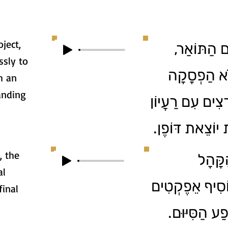
oject,
3.  הַתּוֹאַר
ssly to
לֹא הַפְסָקָה
h an
anding
צִים עִם רַעֲיוֹן
ת יוֹצֵאת דּוֹפֶן
, the
4. ָהָל
al
ֹסִיף אֵפֶקְטִים
final
פַע הַסִּיּוּם