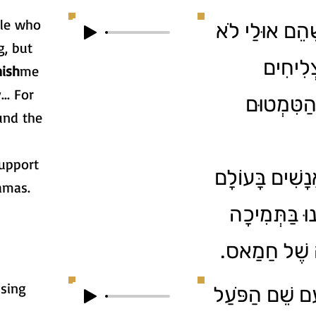
ple who
ֶׁהֵם אוּלַי לֹא
g, but
ְלִיחִים
nish
me
... For
הַטִּמְטוּם
und the
support
ָשִׁים בָּעוֹלָם
amas.
ּ בַּתְּמִיכָה
ָעָה שֶׁל חַמַאס
sing
עִם שֵׁם הַפֹּעַל