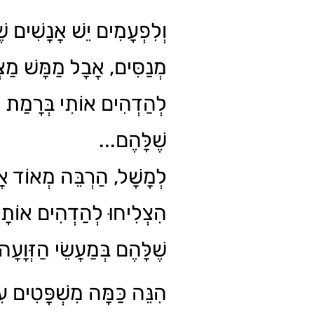
וְלִפְעָמִים יֵשׁ אֲנָשִׁים ש
מְנַסִּים, אֲבָל מַמָּשׁ מַצ
לְהַדְהִים אוֹתִי בְּרָמַת 
שֶׁלָּהֶם...
לְמָשָׁל, הַרְבֵּה מְאוֹד אֲנ
הִצְלִיחוּ לְהַדְהִים אוֹתָנו
שֶׁלָּהֶם בְּמַעֲשֵׂי הַזְּו.
הִנֵּה כַּמָּה מִשְׁפָּטִים 