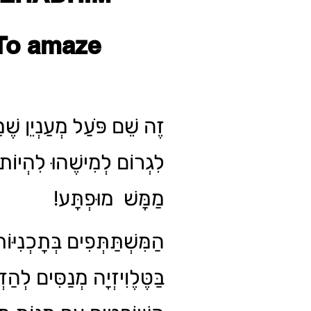
To amaze
זֶה שֵׁם פֹּעַל מְעַנְיֵן שֶׁמּ
לִגְרוֹם לְמִישֶׁהוּ לִהְיוֹ
מַמָּשׁ מוּפְתָּע!
הַמִּשְׁתַּתְּפִים בְּתָכְנִיּוֹת
בַּטֶּלֶוִיזְיָה מְנַסִּים לְה