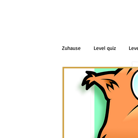
Zuhause
Level quiz
Leve