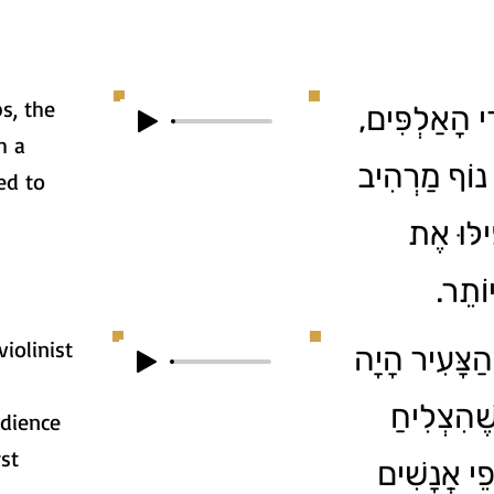
ps, the
1. י הָאַלְפִּים
h a
ם נוֹף מַרְהִיב
ed to
ילּוּ אֶת
ְיוֹתֵר
iolinist
2. ַצָּעִיר הָיָה
שֶׁהִצְלִיחַ
dience
st
י אֲנָשִׁים