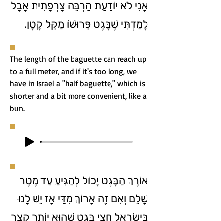
אֲנִי לֹא יוֹדַעַת הַרְבֵּה צָרְפָתִית אֲבָל
לָמַדְתִּי שֶׁבָּגֶט פֵּרוּשׁוֹ מַקֵּל קָטָן.
The length of the baguette can reach up
to a full meter, and if it's too long, we
have in Israel a "half baguette," which is
shorter and a bit more convenient, like a
bun.
אוֹרֶךְ הַבָּגֶט יָכוֹל לְהַגִּיעַ עַד מֶטֶר
שָׁלֵם וְאִם זֶה אָרוֹךְ מִדַּי אָז יֵשׁ לָנוּ
בְּיִשְׂרָאֵל חֲצִי בָּגֶט שֶׁהוּא יוֹתֵר קָצָר