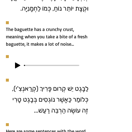
וּקְצָת יוֹתֵר נוֹחַ, כְּמוֹ לַחְמָנִיָּה.
The baguette has a crunchy crust,
meaning when you take a bite of a fresh
baguette, it makes a lot of noise...
לַבָּגֶט יֵשׁ קְרוּם פָּרִיךְ (קְרַאנְצִ'י),
כְּלוֹמַר כַּאֲשֶׁר נוֹגְסִים בְּבָגֶט טָרִי
זֶה עוֹשֶׂה הַרְבֵּה רַעַשׁ...
Here are some sentences with the word