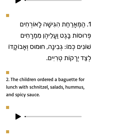
1. הַמְּאָרַחַת הִגִּישָׁה לָאוֹרְחִים
פְּרוּסוֹת בָּגֶט וַעֲלֵיהֶן מִמְרָחִים
שׁוֹנִים כְּמוֹ: גְּבִינָה, חוּמוּס וְאָבוֹקָדוֹ
לְצַד יְרָקוֹת טְרִיִּים.
2. The children ordered a baguette for
lunch with schnitzel, salads, hummus,
and spicy sauce.