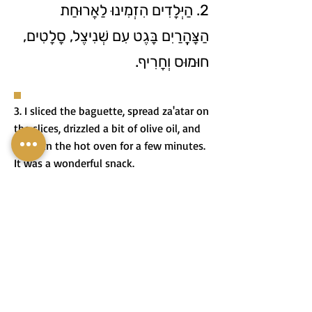
2. הַיְּלָדִים הִזְמִינוּ לַאֲרוּחַת
הַצָּהֳרַיִם בָּגֶט עִם שְׁנִיצֶל, סָלָטִים,
חוּמוּס וְחָרִיף.
3. I sliced the baguette, spread za'atar on
the slices, drizzled a bit of olive oil, and
put it in the hot oven for a few minutes.
It was a wonderful snack.
3. פָּרַסְתִּי בָּגֶט לִפְרוּסוֹת, מָרַחְתִּי
עַל הַפְּרוּסוֹת זַעֲתָּר, שָׁפַכְתִּי קְצָת