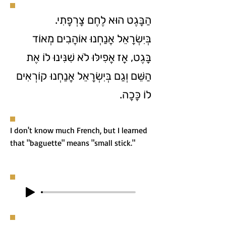
הַבָּגֶט הוּא לֶחֶם צָרְפָתִי.
בְּיִשְׂרָאֵל אֲנַחְנוּ אוֹהֲבִים מְאוֹד
בָּגֶט, אָז אֲפִילּוּ לֹא שִׁנִּינוּ לוֹ אֶת
הַשֵּׁם וְגַם בְּיִשְׂרָאֵל אֲנַחְנוּ קוֹרְאִים
לוֹ כָּכָה.
I don't know much French, but I learned
that "baguette" means "small stick."