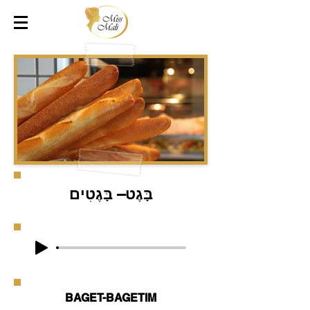
בָּגֶט– בָּגֶטִים
BAGET-BAGETIM