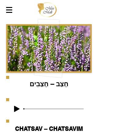
חָצַב – חָצַבִים
CHATSAV – CHATSAVIM