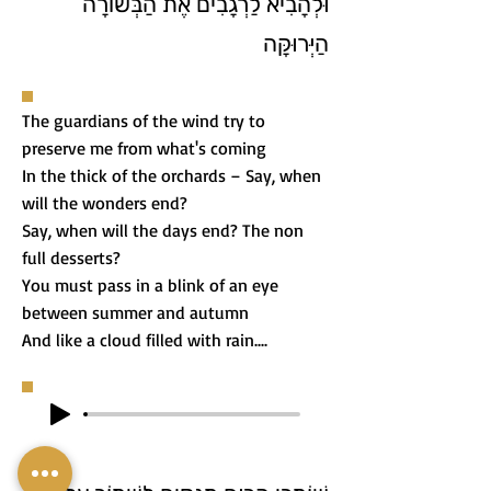
וּלְהָבִיא לַרְגָבִים אֶת הַבְּשׂוֹרָה
הַיְּרוּקָּה
The guardians of the wind try to
preserve me from what's coming
In the thick of the orchards – Say, when
will the wonders end?
Say, when will the days end? The non
full desserts?
You must pass in a blink of an eye
between summer and autumn
And like a cloud filled with rain....