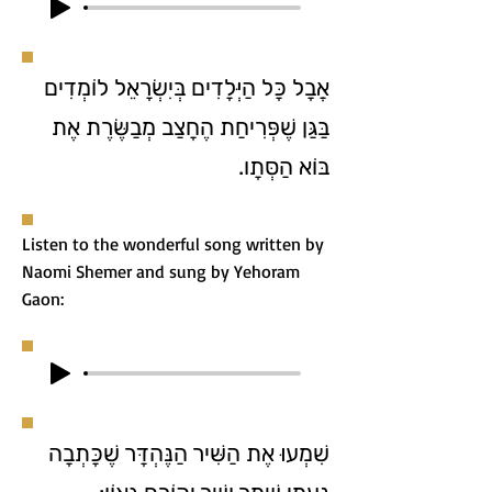
אֲבָל כָּל הַיְּלָדִים בְּיִשְׂרָאֵל לוֹמְדִים
בַּגַּן שֶׁפְּרִיחַת הֶחָצַב מְבַשֶּׂרֶת אֶת
בּוֹא הַסְּתָו.
Listen to the wonderful song written by
Naomi Shemer and sung by Yehoram
Gaon:
שִׁמְעוּ אֶת הַשִּׁיר הַנֶּהְדָּר שֶׁכָּתְבָה