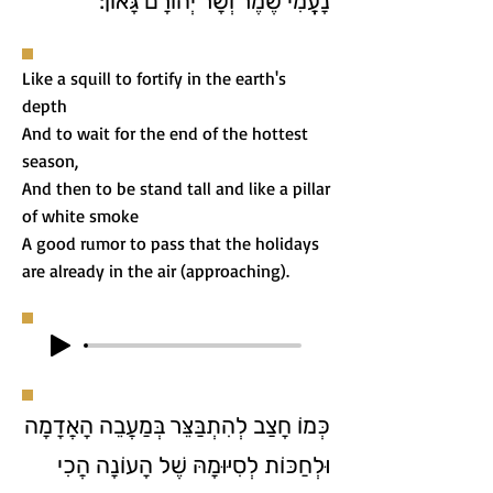
נָעֳמִי שֶׁמֶר וְשָׁר יְהוֹרָם גָּאוֹן:
Like a squill to fortify in the earth's
depth
And to wait for the end of the hottest
season,
And then to be stand tall and like a pillar
of white smoke
A good rumor to pass that the holidays
are already in the air (approaching).
כְּמוֹ חָצַב לְהִתְבַּצֵּר בְּמַעֲבֵה הָאֲדָמָה
וּלְחַכּוֹת לְסִיּוּמָהּ שֶׁל הָעוֹנָה הֲכִי