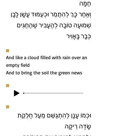
חַמָּה
וְאַחַר כָּךְ לְהִתַמֵר וּכְעַמּוּד עָשָׁן לָבָן
שְׁמוּעָה טוֹבָה לְהַעֲבִיר שֶׁהַחַגִּים
כְּבָר בָּאֲוִיר
And like a cloud filled with rain over an
empty field
And to bring the soil the green news
וּכְמוֹ עָנָן לְהִתְגַּשֵּׁם מֵעַל חֶלְקַת
שָׂדֶה רֵיקָה