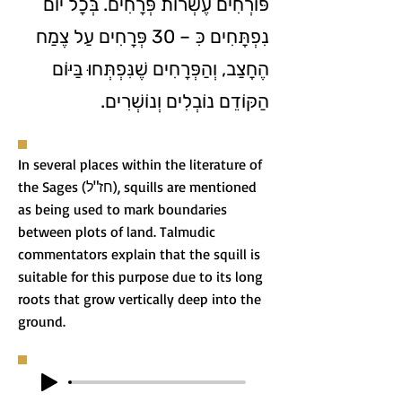
פּוֹרְחִים עֶשְׂרוֹת פְּרָחִים. בְּכָל יוֹם
נִפְתָּחִים כִּ – 30 פְּרָחִים עַל צֶמַח
הֶחָצַב, וְהַפְּרָחִים שֶׁנִּפְתְּחוּ בַּיּוֹם
הַקּוֹדֵם נוֹבְלִים וְנוֹשְׁרִים.
In several places within the literature of
the Sages (חז"ל), squills are mentioned
as being used to mark boundaries
between plots of land. Talmudic
commentators explain that the squill is
suitable for this purpose due to its long
roots that grow vertically deep into the
ground.