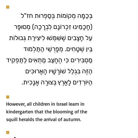
בְּכַמָּה מְקוֹמוֹת בְּסַפְרוּת חז"ל
(חֲכָמֵינוּ זִכְרוֹנָם לִבְרָכָה) מְסוּפָּר
עַל חֲצָבִים שֶׁשִּׁמְּשׁוּ לִיצִירַת גְּבוּלוֹת
בֵּין שְׁטָחִים. מְפָרְשֵׁי הַתַּלְמוּד
מַסְבִּירִים כִּי הֶחָצַב מַתְאִים לַתַּפְקִיד
הַזֶּה בִּגְלַל שׁוֺרָשָׁיו הָאֲרוּכִּים
הַיּוֹרְדִים לָאָרֶץ בְּצוּרָה אֲנָכִית.
However, all children in Israel learn in
kindergarten that the blooming of the
squill heralds the arrival of autumn.