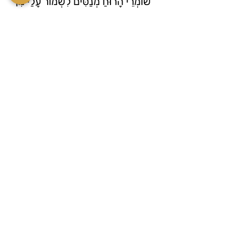
שׁוֹמְרֵי הָרוּחַ מְנַסִּים לִשְׁמוֹר עָלַי מִן
הַבָּאוֹת
בְּמַעֲבֵה הַפַּרְדֵּסִים - אִמְרוּ מָתַי קֵץ
הַפְּלָאוֹת
אִמְרוּ מָתַי קֵץ הַיָּמִים הַלֹּא מִדְבָּרִיּוֹת
שְׁלֵמִים
יֵשׁ לַעֲבוֹר בְּנִיד עַפְעַף שֶׁבֵּין הַקַּיִץ
וְהַסְּתָיו
וּכְמוֹ עָנָן לְהִתְגַּשֵּׁם....
The little songbird that the storm has
driven
And confused its path from land to land
A bird flying, moving, traveling on the