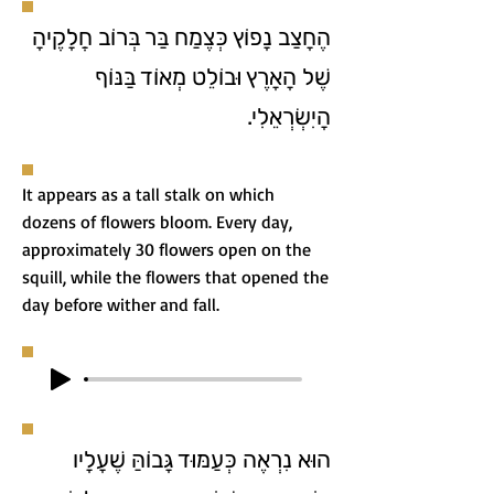
הֶחָצַב נָפוֹץ כְּצֶמַח בַּר בְּרוֹב חֲלָקֶיהָ
שֶׁל הָאָרֶץ וּבוֹלֵט מְאוֹד בַּנּוֹף
הָיִשְׂרְאֵלִי.
It appears as a tall stalk on which
dozens of flowers bloom. Every day,
approximately 30 flowers open on the
squill, while the flowers that opened the
day before wither and fall.
הוּא נִרְאֶה כְּעַמּוּד גָּבוֹהַּ שֶׁעָלָיו