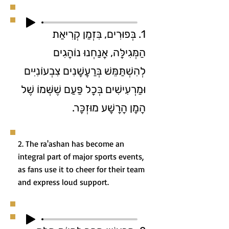
1. בְּפוּרִים, בִּזְמַן קְרִיאַת
הַמְּגִילָּה, אֲנַחְנוּ נוֹהֲגִים
לְהִשְׁתַּמֵּשׁ בְּרַעֲשָׁנִים צִבְעוֹנִיִּים
וּמַרְעִישִׁים בְּכָל פַּעַם שֶׁשְּׁמוֹ שֶׁל
הָמָן הָרָשָׁע מוּזְכָּר.
2. The ra'ashan has become an
integral part of major sports events,
as fans use it to cheer for their team
and express loud support.