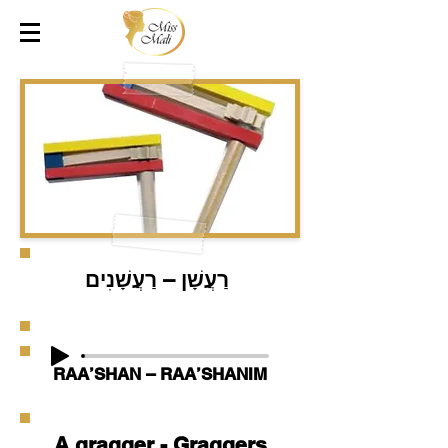
רַעֲשָׁן – רַעֲשָׁנִים
RAA’SHAN – RAA’SHANIM
A gragger - Graggers