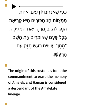
כְּפִי שֶׁאֲנַחְנוּ יוֹדְעִים, אַחַת
מִמִּצְווֹת חַג הַפּוּרִים הִיא קְרִיאַת
הַמְּגִילָּה. בִּזְמַן קְרִיאַת הַמְּגִילָּה,
בְּכָל פַּעַם שֶׁאוֹמְרִים אֶת הַשֵּׁם
"הָמָן" עוֹשִׂים רַעַשׁ חָזָק עִם
הָרַעֲשָׁן.
The origin of this custom is from the
commandment to erase the memory
of Amalek, and Haman is considered
a descendant of the Amalekite
lineage.