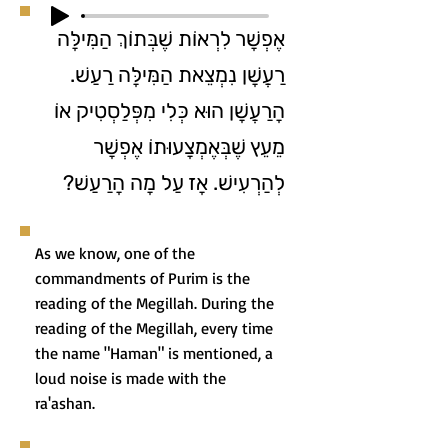
אֶפְשָׁר לִרְאוֹת שֶׁבְּתוֹךְ הַמִּילָּה
רַעֲשָׁן נִמְצֵאת הַמִּילָּה רַעַשׁ.
הָרַעֲשָׁן הוּא כְּלִי מִפְּלַסְטִיק אוֹ
מֵעֵץ שֶׁבְּאֶמְצָעוּתוֹ אֶפְשָׁר
לְהַרְעִישׁ. אָז עַל מָה הָרַעַשׁ?
As we know, one of the
commandments of Purim is the
reading of the Megillah. During the
reading of the Megillah, every time
the name "Haman" is mentioned, a
loud noise is made with the
ra'ashan.