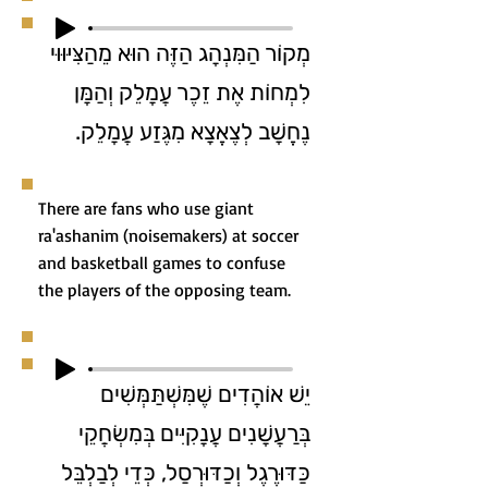
מְקוֹר הַמִּנְהָג הַזֶּה הוּא מֵהַצִּיּוּוּי
לִמְחוֹת אֶת זֵכֶר עֲמָלֵק וְהַמָּן
נֶחֱשָׁב לְצֶאֱצָא מִגֶּזַע עֲמָלֵק.
There are fans who use giant
ra'ashanim (noisemakers) at soccer
and basketball games to confuse
the players of the opposing team.
יֵשׁ אוֹהֲדִים שֶׁמִּשְׁתַּמְּשִׁים
בְּרַעֲשָׁנִים עֲנָקִיִּים בְּמִשְׂחֲקֵי
כַּדּוּרֶגֶל וְכַדּוּרְסַל, כְּדֵי לְבַלְבֵּל