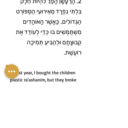
2. הָרַעֲשָׁן הָפַךְ לִהְיוֹת חֵלֶק
בִּלְתִּי נִפְרָד מֵאֵירוּעֵי הַסְּפּוֹרְט
הַגְּדוֹלִים, כַּאֲשֶׁר הָאוֹהֲדִים
מִשְׁתַּמְּשִׁים בּוֹ כְּדֵי לְעוֹדֵד אֶת
קְבוּצָתָם וּלְהַבִּיעַ תְּמִיכָה
רוֹעֶשֶׁת.
3. Last year, I bought the children
plastic ra'ashanim, but they broke
easily, so this year I decided to buy
wooden ra'ashanim.
3. בַּשָּׁנָה שֶׁעָבְרָה קָנִיתִי