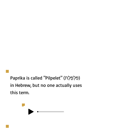
Paprika is called "Pilpelet" (פִּלְפֶּלֶת)
in Hebrew, but no one actually uses
this term.