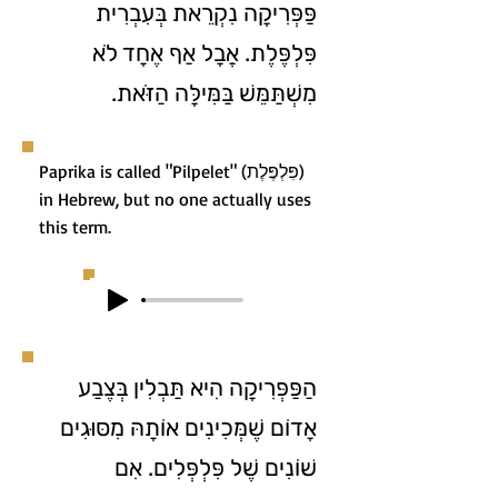
פַּפְּרִיקָה נִקְרֵאת בְּעִבְרִית
פִּלְפֶּלֶת. אֲבָל אַף אֶחָד לֹא
מִשְׁתַּמֵּשׁ בַּמִּילָּה הַזֹּאת.
Paprika is called "Pilpelet" (פִּלְפֶּלֶת)
in Hebrew, but no one actually uses
this term.
הַפַּפְּרִיקָה הִיא תַּבְלִין בְּצֶבַע
אָדוֹם שֶׁמְּכִינִים אוֹתָהּ מִסּוּגִים
שׁוֹנִים שֶׁל פִּלְפְּלִים. אִם