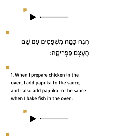
הִנֵּה כַּמָּה מִשְׁפָּטִים עִם שֵׁם
הָעֶצֶם פַּפְּרִיקָה:
1. When I prepare chicken in the
oven, I add paprika to the sauce,
and I also add paprika to the sauce
when I bake fish in the oven.