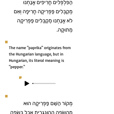
הַפִּלְפְּלִים חֲרִיפִים אֲנַחְנוּ
מְקַבְּלִים פַּפְּרִיקָה חֲרִיפָה וְאִם
לֹא אֲנַחְנוּ מְקַבְּלִים פַּפְּרִיקָה
מְתוּקָה.
The name "paprika" originates from
the Hungarian language, but in
Hungarian, its literal meaning is
"pepper."
מְקוֹר הַשֵּׁם פַּפְּרִיקָה הוּא
מֵהַשָּׂפָה הַהוּנְגָּרִית אֲבָל בַּשָּׂפָה