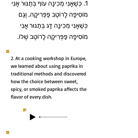
1. כְּשֶׁאֲנִי מְכִינָה עוֹף בְּתַנּוּר אֲנִי
מוֹסִיפָה לָרוֹטֶב פַּפְּרִיקָה, וְגַם
כְּשֶׁאֲנִי מְכִינָה דָּג בְּתַנּוּר אֲנִי
מוֹסִיפָה פַּפְּרִיקָה לָרוֹטֶב שֶׁלּוֹ.
2. At a cooking workshop in Europe,
we learned about using paprika in
traditional methods and discovered
how the choice between sweet,
spicy, or smoked paprika affects the
flavor of every dish.