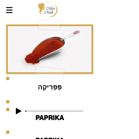
פַּפְּרִיקָה
PAPRIKA