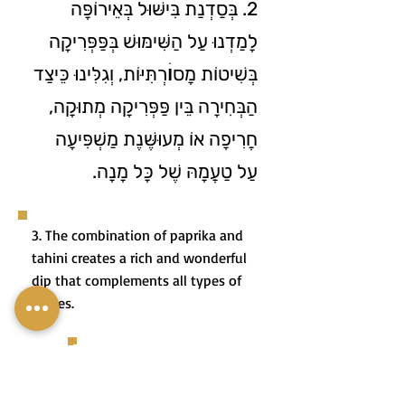
2. בְּסַדְנַת בִּישּׁוּל בְּאֵירוֹפָּה
לָמַדְנוּ עַל הַשִּׁימּוּשׁ בְּפַּפְּרִיקָה
בְּשִׁיטוֹת מָסוׄרְתִּיּוֹת, וְגִלִּינוּ כֵּיצַד
הַבְּחִירָה בֵּין פַּפְּרִיקָה מְתוּקָה,
חֲרִיפָה אוֹ מְעוּשֶּׁנֶת מַשְׁפִּיעָה
עַל טַעֲמָהּ שֶׁל כָּל מָנָה.
3. The combination of paprika and
tahini creates a rich and wonderful
dip that complements all types of
dishes.