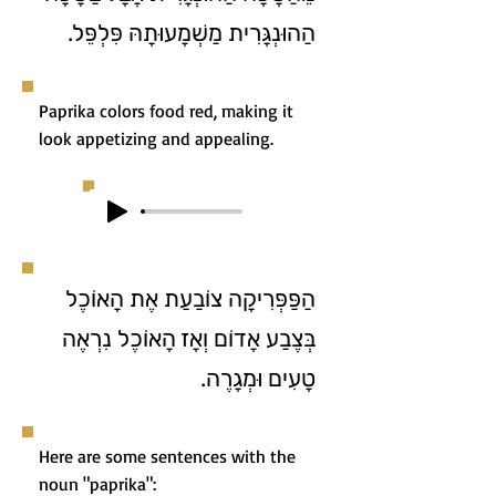
הַהוּנְגָּרִית מַשְׁמָעוּתָהּ פִּלְפֵּל.
Paprika colors food red, making it
look appetizing and appealing.
הַפַּפְּרִיקָה צוֹבַעַת אֶת הָאוֹכֶל
בְּצֶבַע אָדוֹם וְאָז הָאוֹכֶל נִרְאֶה
טָעִים וּמְגָרֶה.
Here are some sentences with the
noun "paprika":