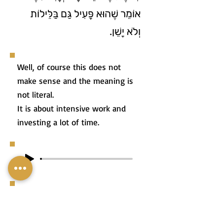
אוֹמֵר שֶׁהוּא פָּעִיל גַּם בַּלֵּילוֹת
וְלֹא יָשֵׁן.
Well, of course this does not
make sense and the meaning is
not literal.
It is about intensive work and
investing a lot of time.
טוֹב, זֶה כַּמּוּבָן לֹא הֶגְיוֹנִי וְאֵין
הַמַּשְׁמָעוּת הִיא מִילּוּלִית.