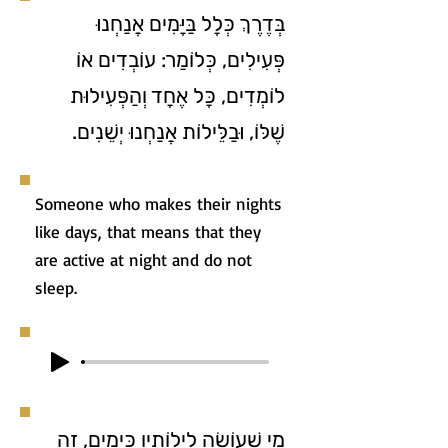
בְּדֶרֶךְ כְּלָל בַּיָּמִים אֲנַחְנוּ
פְּעִילִים, כְּלוֹמַר: עוֹבְדִים אוֹ
לוֹמְדִים, כָּל אֶחָד וְהַפְּעִילוּת
שֶׁלּוֹ, וּבַלֵּילוֹת אֲנַחְנוּ יְשֵׁנִים.
Someone who makes their nights
like days, that means that they
are active at night and do not
sleep.
מִי שֶׁעוֹשֶׂה לֵילוֹתָיו כְּיָמִים, זֶה