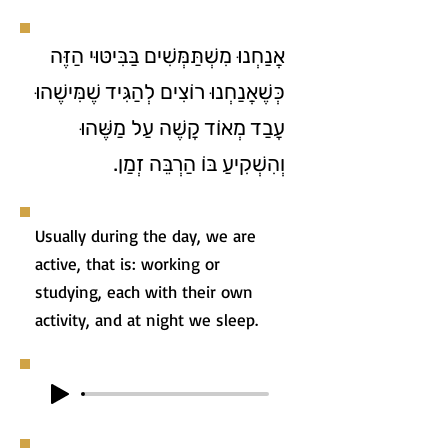
אֲנַחְנוּ מִשְׁתַּמְּשִׁים בַּבִּיטּוּי הַזֶּה
כְּשֶׁאֲנַחְנוּ רוֹצִים לְהַגִּיד שֶׁמִּישֶׁהוּ
עָבַד מְאוֹד קָשֶׁה עַל מַשֶּׁהוּ
וְהִשְׁקִיעַ בּוֹ הַרְבֵּה זְמַן.
Usually during the day, we are
active, that is: working or
studying, each with their own
activity, and at night we sleep.