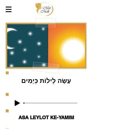
עָשָׂה לֵילוֹת כְּיָמִים
ASA LEYLOT KE-YAMIM