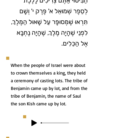
הַבִּיטּוּי אַתֶּם צְרִיכִים לָלֶכֶת
לְסֵפֶר שְׁמוּאֵל א' פֶּרֶק י' וְשָׁם
תִּרְאוּ שֶׁמְּסוּפָּר עַל שָׁאוּל הַמֶּלֶךְ,
לִפְנֵי שֶׁהָיָה מֶלֶךְ, שֶׁהָיָה נֶחְבָּא
אֶל הַכֵּלִים.
When the people of Israel were about
to crown themselves a king, they held
a ceremony of casting lots. The tribe of
Benjamin came up by lot, and from the
tribe of Benjamin, the name of Saul
the son Kish came up by lot.