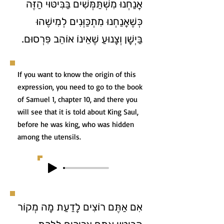
אֲנַחְנוּ מִשְׁתַּמְּשִׁים בַּבִּיטּוּי הַזֶּה
כְּשֶׁאֲנַחְנוּ מִתְכַּוְּנִים לְמִישֶׁהוּ
בַּיְשָׁן וְצָנוּעַ שֶׁאֵינוֹ אוֹהֵב פִּרְסוּם.
If you want to know the origin of this
expression, you need to go to the book
of Samuel 1, chapter 10, and there you
will see that it is told about King Saul,
before he was king, who was hidden
among the utensils.
אִם אַתֶּם רוֹצִים לָדַעַת מָה מְקוֹר