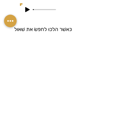
כַּאֲשֶׁר הָלְכוּ לְחַפֵּשׂ אֶת שָׁאוּל
כְּדֵי לְהַמְלִיכוֹ לְמֶלֶךְ, לֹא מָצְאוּ
אוֹתוֹ. בְּסוֹפוֹ שֶׁל דָּבָר מָצְאוּ אוֹתוֹ
"נֶחְבָּא אֶל הַכֵּלִים", כְּלוֹמַר
הִסְתַּתֵּר מֵאֲחוֹרֵי חֲפָצִים שׁוֹנִים
כִּי הוּא הָיָה מְאוֹד צָנוּעַ וְלֹא רָצָה
לִהְיוֹת מֶלֶךְ בִּכְלָל.
Contact me
mobile:
+972-50-5366954