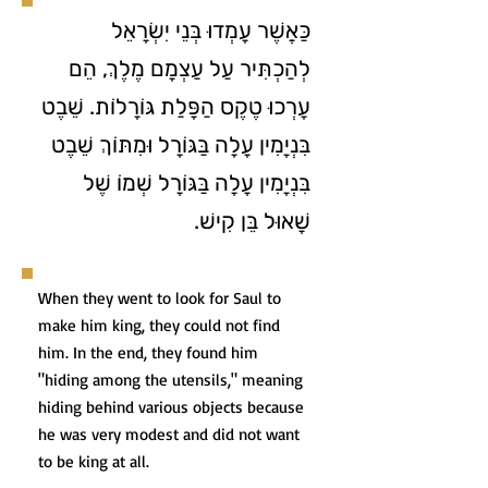
כַּאֲשֶׁר עָמְדוּ בְּנֵי יִשְׂרָאֵל
לְהַכְתִּיר עַל עַצְמָם מֶלֶךְ, הֵם
עָרְכוּ טֶקֶס הַפָּלַת גּוֹרָלוֹת. שֵׁבֶט
בִּנְיָמִין עָלָה בַּגּוֹרָל וּמִתּוֹךְ שֵׁבֶט
בִּנְיָמִין עָלָה בַּגּוֹרָל שְׁמוֹ שֶׁל
שָׁאוּל בֵּן קִישׁ.
When they went to look for Saul to
make him king, they could not find
him. In the end, they found him
"hiding among the utensils," meaning
hiding behind various objects because
he was very modest and did not want
to be king at all.