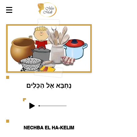
נֶחְבָּא אֶל הַכֵּלִים
NECHBA EL HA-KELIM