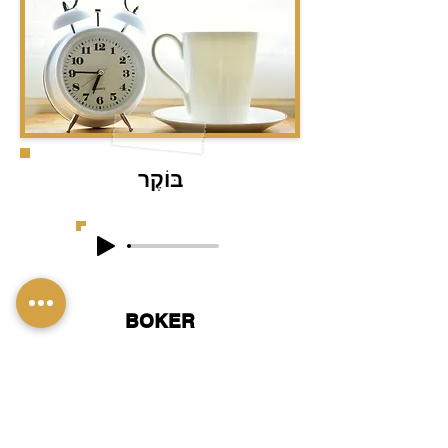
בּוֹקֶר
BOKER
Morning