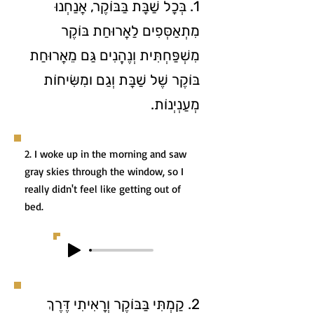
1. בְּכָל שַׁבָּת בַּבּוֹקֶר, אֲנַחְנוּ
מִתְאַסְּפִים לַאֲרוּחַת בּוֹקֶר
מִשְׁפַּחְתִּית וְנֶהֱנִים גַּם מֵאֲרוּחַת
בּוֹקֶר שֶׁל שַׁבָּת וְגַם ומִשִּׂיחוֹת
מְעַנְיְנוֹת.
2. I woke up in the morning and saw
gray skies through the window, so I
really didn't feel like getting out of
bed.
2. קַמְתִּי בַּבּוֹקֶר וְרָאִיתִי דֶּרֶךְ