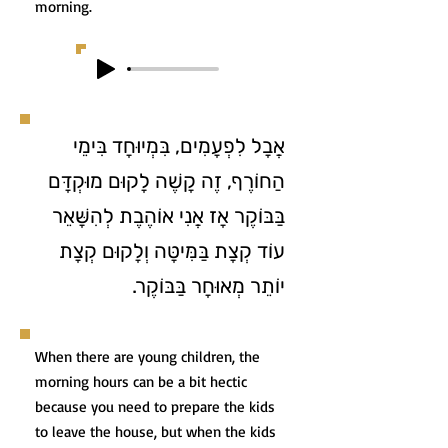
morning.
אֲבָל לִפְעָמִים, בִּמְיוּחָד בִּימֵי
הַחוֹרֶף, זֶה קָשֶׁה לָקוּם מוּקְדָּם
בַּבּוֹקֶר אָז אֲנִי אוֹהֶבֶת לְהִשָּׁאֵר
עוֹד קְצָת בַּמִּיטָּה וְלָקוּם קְצָת
יוֹתֵר מְאוּחָר בַּבּוֹקֶר.
When there are young children, the
morning hours can be a bit hectic
because you need to prepare the kids
to leave the house, but when the kids