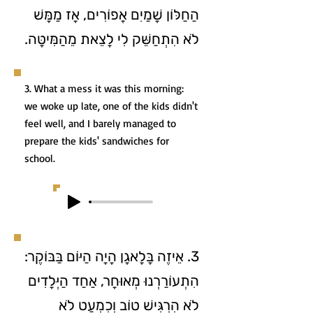
הַחַלּוֹן שָׁמַיִם אֲפוֹרִים, אָז מַמָּשׁ
לֹא הִתְחַשֵּׁק לִי לָצֵאת מֵהַמִּיטָּה.
3. What a mess it was this morning:
we woke up late, one of the kids didn't
feel well, and I barely managed to
prepare the kids' sandwiches for
school.
3. אֵיזֶה בָּלָאגָן הָיָה הַיּוֹם בַּבּוֹקֶר:
הִתְעוֹרַרְנוּ מְאוּחָר, אַחַד הַיְּלָדִים
לֹא הִרְגִּישׁ טוֹב וְכִמְעַט לֹא