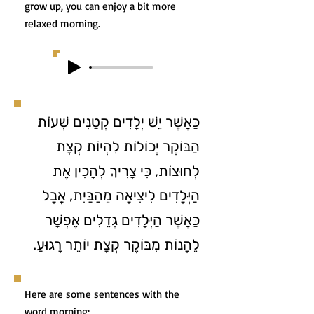
grow up, you can enjoy a bit more
relaxed morning.
כַּאֲשֶׁר יֵשׁ יְלָדִים קְטַנִּים שְׁעוֹת
הַבּוֹקֶר יְכוֹלוֹת לִהְיוֹת קְצָת
לְחוּצוֹת, כִּי צָרִיךְ לְהָכִין אֶת
הַיְּלָדִים לִיצִיאָה מֵהַבַּיִת, אֲבָל
כַּאֲשֶׁר הַיְּלָדִים גְּדֵלִים אֶפְשָׁר
לֵהָנוֹת מִבּוֹקֶר קְצָת יוֹתֵר רָגוּעַ.
Here are some sentences with the
word morning: