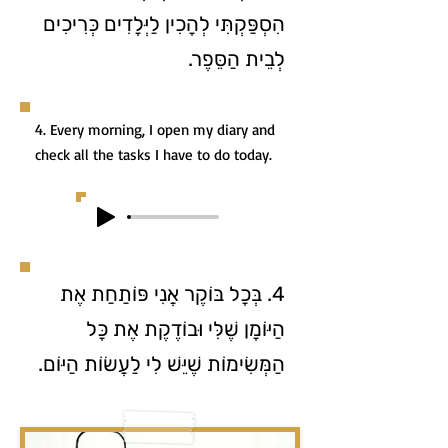
הִסְפַּקְתִּי לְהָכִין לַיְּלָדִים כְּרִיכִים
לְבֵית הַסֵּפֶר.
4. Every morning, I open my diary and
check all the tasks I have to do today.
4. בְּכָל בּוֹקֶר אֲנִי פּוֹתַחַת אֶת
הַיּוֹמָן שֶׁלִּי וּבוֹדֶקֶת אֶת כָּל
הַמְּשִׂימוֹת שֶׁיֵּשׁ לִי לַעֲשׂוֹת הַיּוֹם.