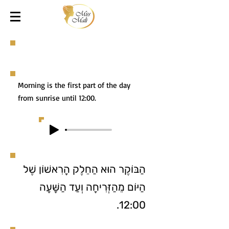
Morning is the first part of the day
from sunrise until 12:00.
הַבּוֹקֶר הוּא הַחֵלֶק הָרִאשׁוֹן שֶׁל
הַיּוֹם מֵהַזְּרִיחָה וְעַד הַשָּׁעָה
12:00.