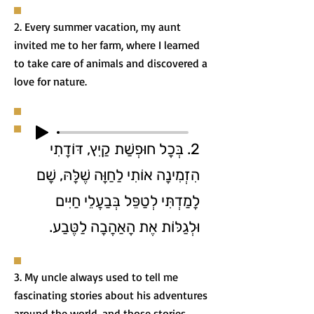
2. Every summer vacation, my aunt
invited me to her farm, where I learned
to take care of animals and discovered a
love for nature.
2. בְּכָל חוּפְשַׁת קַיִץ, דּוֹדָתִי
הִזְמִינָה אוֹתִי לַחַוָּה שֶׁלָּהּ, שָׁם
לָמַדְתִּי לְטַפֵּל בְּבַעֲלֵי חַיִּים
וּלְגַלּוֹת אֶת הָאַהֲבָה לַטֶּבַע.
3. My uncle always used to tell me
fascinating stories about his adventures
around the world, and those stories