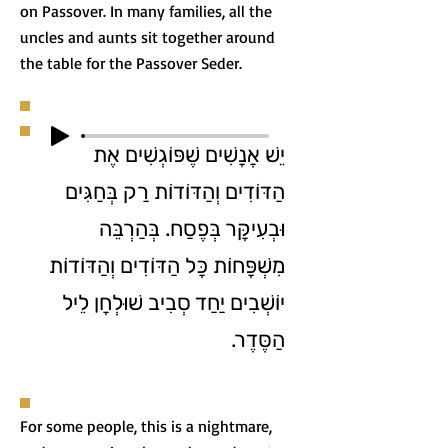
on Passover. In many families, all the
uncles and aunts sit together around
the table for the Passover Seder.
יֵשׁ אֲנָשִׁים שֶׁפּוֹגְשִׁים אֶת
הַדּוֹדִים וְהַדּוֹדוֹת רַק בְּחַגִּים
וּבְעִיקָּר בְּפֶסַח. בְּהַרְבֵּה
מִשְׁפָּחוֹת כָּל הַדּוֹדִים וְהַדּוֹדוֹת
יוֹשְׁבִים יַחַד סְבִיב שׁוּלְחָן לֵיל
הַסֶּדֶר.
For some people, this is a nightmare,