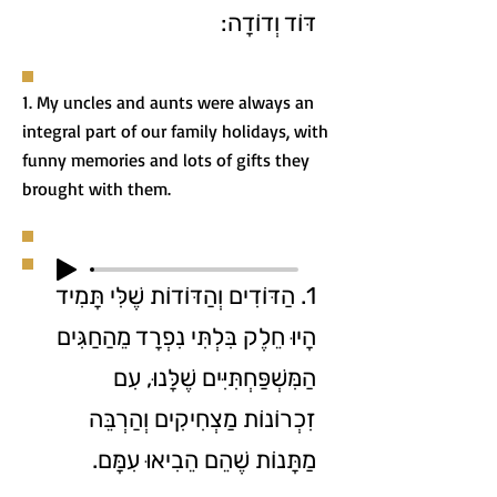
דּוֹד וְדוֹדָה:
1. My uncles and aunts were always an
integral part of our family holidays, with
funny memories and lots of gifts they
brought with them.
1. הַדּוֹדִים וְהַדּוֹדוֹת שֶׁלִּי תָּמִיד
הָיוּ חֵלֶק בִּלְתִּי נִפְרָד מֵהַחַגִּים
הַמִּשְׁפַּחְתִּיִּים שֶׁלָּנוּ, עִם
זִכְרוֹנוֹת מַצְחִיקִים וְהַרְבֵּה
מַתָּנוֹת שֶׁהֵם הֵבִיאוּ עִמָּם.