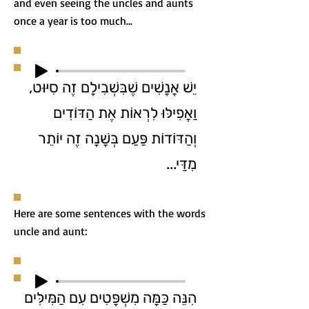
and even seeing the uncles and aunts
once a year is too much...
יֵשׁ אֲנָשִׁים שֶׁבִּשְׁבִילָם זֶה סִיּוּט,
וַאֲפִילּוּ לִרְאוֹת אֶת הַדּוֹדִים
וְהַדּוֹדוֹת פַּעַם בְּשָׁנָה זֶה יוֹתֵר
מִדַּי...
Here are some sentences with the words
uncle and aunt:
הִנֵּה כַּמָּה מִשְׁפָּטִים עִם הַמִּילִּים