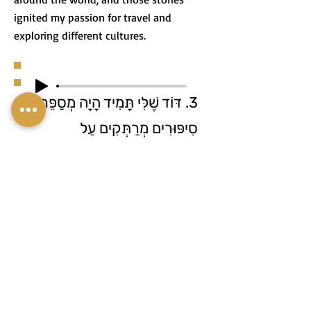
ignited my passion for travel and
exploring different cultures.
3. דּוֹד שֶׁלִּי תָּמִיד הָיָה מְסַפֵּר לִי
סִיפּוּרִים מְרַתְּקִים עַל
הַרְפַּתְקָאוֹתָיו בְּרַחֲבֵי הָעוֹלָם,
וְהַסִּיפּוּרִים הָאֵלּוּ עוֹרְרוּ בִּי אֶת
הַתְּשׁוּקָה לִנְסִיעוֹת וְחֵקֶר
תַּרְבּוּיוֹת שׁוֹנוֹת.
4. During the Passover Seder, a loud
argument developed between my