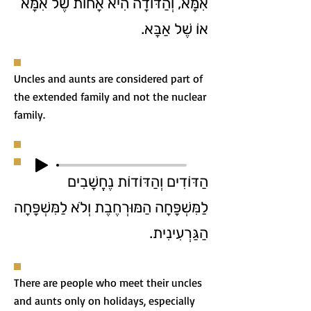
אִמָּא, וְהַדּוֹדָה הִיא אָחוֹת שֶׁל אִמָּא
אוֹ שֶׁל אַבָּא.
Uncles and aunts are considered part of
the extended family and not the nuclear
family.
הַדּוֹדִים וְהַדּוֹדוֹת נֶחֱשָׁבִים
לַמִּשְׁפָּחָה הַמּוּרְחֶבֶת וְלֹא לַמִּשְׁפָּחָה
הַגַּרְעִינִית.
There are people who meet their uncles
and aunts only on holidays, especially