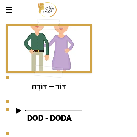
דּוֹד – דּוֹדָה
DOD - DODA