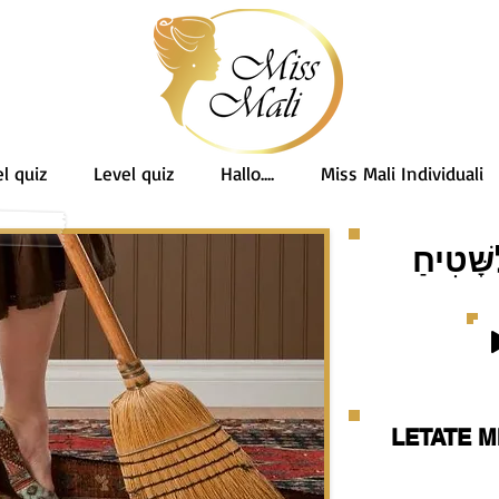
l quiz
Level quiz
Hallo....
Miss Mali Individuali
ָּׁטִיחַ
LETATE M