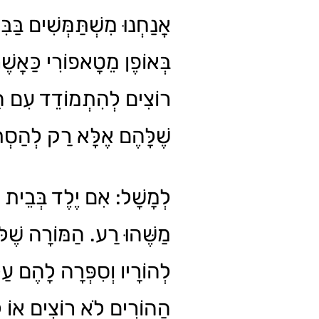
אֲנַחְנוּ מִשְׁתַּמְּשִׁים בַּבִּ
בְּאוֹפֶן מֵטָאפוֹרִי כַּאֲשׁ
רוֹצִים לְהִתְמוֹדֵד עִם הַב
שֶׁלָּהֶם אֶלָּא רַק לְהַסְ.
לְמָשָׁל: אִם יֶלֶד בְּבֵית 
מַשֶּׁהוּ רַע. הַמּוֹרָה שֶׁלּ
לְהוֹרָיו וְסִפְּרָה לָהֶם ע.
הַהוֹרִים לֹא רוֹצִים אוֹ ל