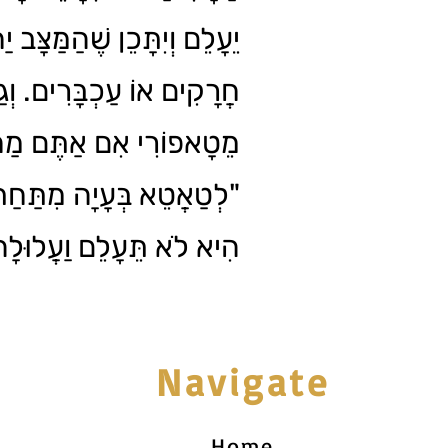
יֵעָלֵם וְיִתָּכֵן שֶׁהַמַּצָּב יַ
חֲרָקִים אוֹ עַכְבָּרִים. וְגַ
מֵטָאפוֹרִי אִם אַתֶּם מַח
לְטַאֲטֵא בְּעָיָה מִתַּחַת"
הִיא לֹא תֵּעָלֵם וַעֲלוּל!
Navigate
Home