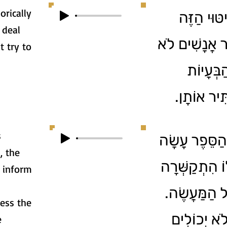
rically
יטּוּי הַזֶּה
 deal
ֶר אֲנָשִׁים לֹא
t try to
ְּעָיוֹת
תִּיר אוֹתָן
s
הַסֵּפֶר עָשָׂה
, the
וֹ הִתְקַשְּׁרָה
o inform
ַל הַמַּעֲשֶׂה
ress the
ֹא יְכוֹלִים
e