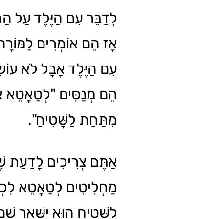
לְדַבֵּר עִם הַיֶּלֶד עַל הַמ
אָז הֵם אוֹמְרִים לַמּוֹרָה ש
עִם הַיֶּלֶד אֲבָל לֹא עוֹ.
הֵם מְנַסִּים "לְטַאֲטֵא אֶ
מִתַּחַת לַשָּׁטִיחַ".
אַתֶּם צְרִיכִים לָדַעַת שׁ
מַחְלִיטִים לְטַאֲטֵא לִכְל
לַשָּׁטִיחַ הוּא יִשָּׁאֵר שׁ