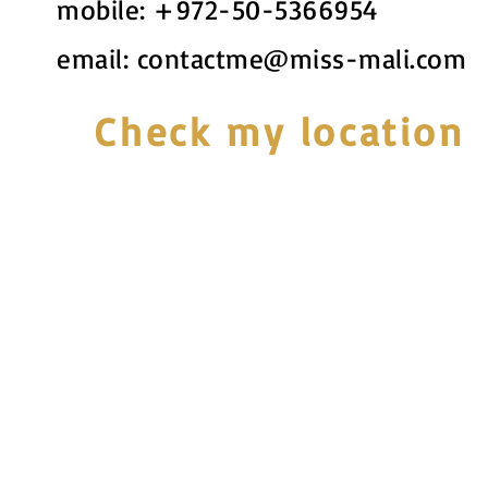
mobile:
+972-50-5366954
email:
contactme@miss-mali.com
Check my location