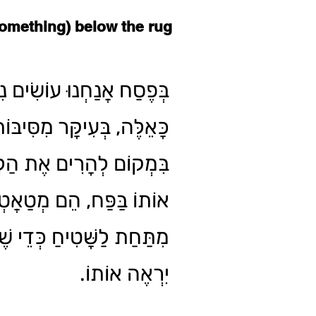
omething) below the rug
בְּפֶסַח אֲנַחְנוּ עוֹשִׂים נִק
כָּאֵלֶּה, בְּעִיקָּר מִסִּיבּ,
בִּמְקוֹם לְהָרִים אֶת הַלִּכ
אוֹתוֹ בַּפַּח, הֵם מְטַאֲטְ
מִתַּחַת לַשָּׁטִיחַ כְּדֵי 
יִרְאֶה אוֹתוֹ.