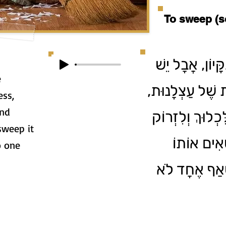
To sweep (s
ָּיוֹן, אֲבָל יֵשׁ
e
וֹת שֶׁל עַצְלָנוּת
ess,
and
ְלוּךְ וְלִזְרוֹק
sweep it
אִים אוֹתוֹ
o one
שֶׁאַף אֶחָד לֹא