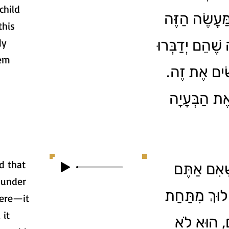
child
ַּעֲשֶׂה הַזֶּה
this
ly
ֶׁהֵם יְדַבְּרוּ
lem
שִׂים אֶת זֶה
ת הַבְּעָיָה
d that
ֶאִם אַתֶּם
 under
וּךְ מִתַּחַת
here—it
 it
ָם, הוּא לֹא