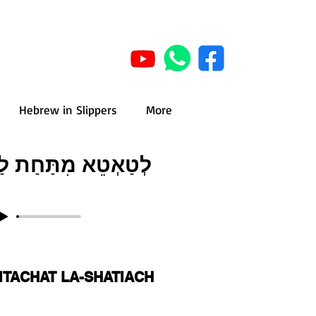
Hebrew in Slippers
More
לְטַאְטֵא מִתַּחַת לַש
ITACHAT LA-SHATIACH