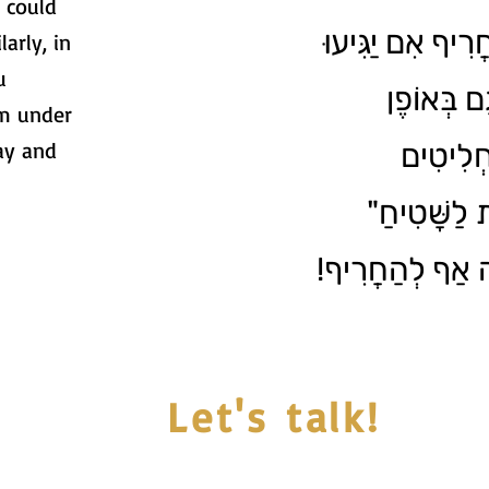
 could
חֲרִיף אִם יַגִּיעוּ
larly, in
u
ם בְּאוֹפֶן
m under
ay and
ְלִיטִים
" לַשָּׁטִיחַ
ָה אַף לְהַחֲרִיף
Let's talk!