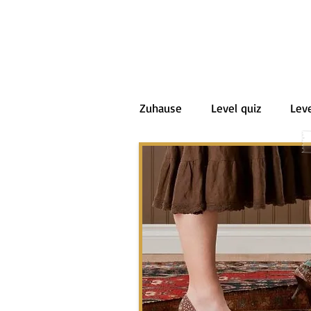
Zuhause
Level quiz
Leve