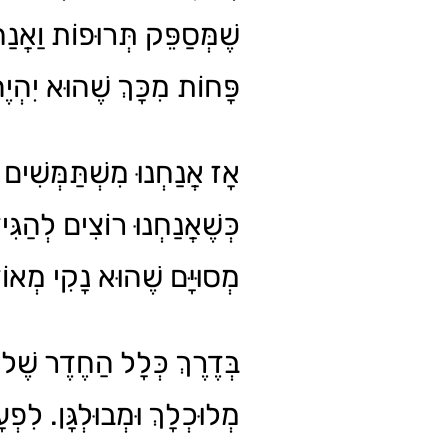
שֶׁמְּסַפֵּק תְּרוּפוֹת וַאֲנַ
פָּחוֹת מִכָּךְ שֶׁהוּא יִהְיֶ.
אָז אֲנַחְנוּ מִשְׁתַּמְּשִׁים בּ
כְּשֶׁאֲנַחְנוּ רוֹצִים לְהַגִּ
מְסוּיָּם שֶׁהוּא נָקִי מְאו.
בְּדֶרֶךְ כְּלָל הַחֶדֶר שֶׁל הַ
מְלוּכְלָךְ וּמְבוּלְגָּן. לִפְ