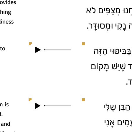
rovides
חְנוּ מְצַפִּים לֹא
thing
liness
ה נָקִי וּמְסוּדָּר
 to
ַבִּיטּוּי הַזֶּה
יד שֶׁיֵּשׁ מָקוֹם
ֹד
m is
בֵּן שֶׁלִּי
d.
עָמִים אֲנִי
 and