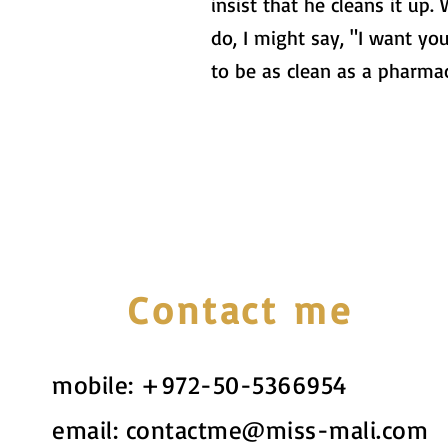
insist that he cleans it up.
do, I might say, "I want yo
to be as clean as a pharma
Contact me
mobile:
+972-50-5366954
email:
contactme@miss-mali.com