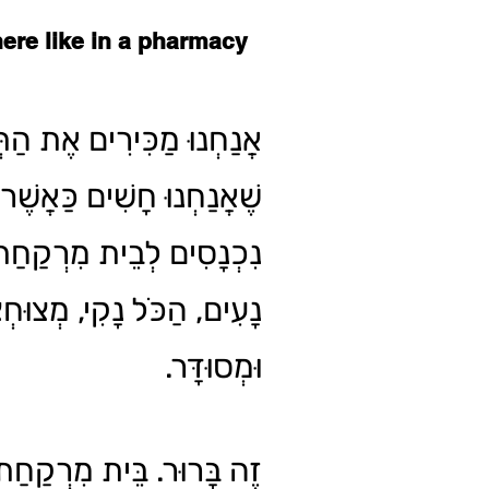
 here like in a pharmacy
אֲנַחְנוּ מַכִּירִים אֶת הַתּ
שֶׁאֲנַחְנוּ חָשִׁים כַּאֲשֶׁר 
נִכְנָסִים לְבֵית מִרְקַחַת.
נָעִים, הַכֹּל נָקִי, מְצוּח
וּמְסוּדָּר.
זֶה בָּרוּר. בֵּית מִרְקַחַ