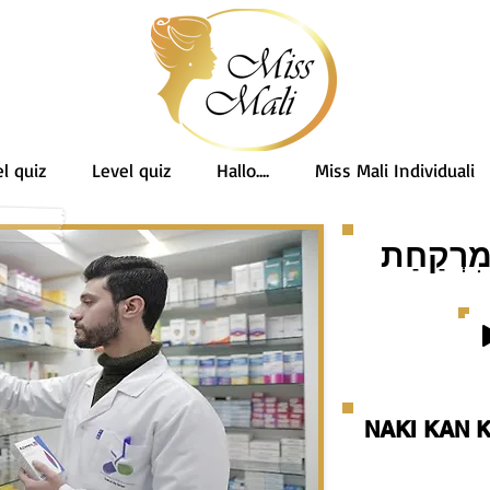
l quiz
Level quiz
Hallo....
Miss Mali Individuali
 מִרְקַחַת
NAKI KAN 