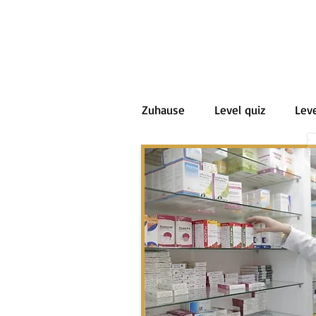
Zuhause
Level quiz
Leve