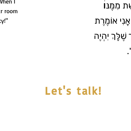
 When I
ֶת מִמֶּנּוׄ
ur room
אֲנִי אוֹמֶרֶת
cy!"
ֶׁלָּךְ יִהְיֶה
ת
Let's talk!