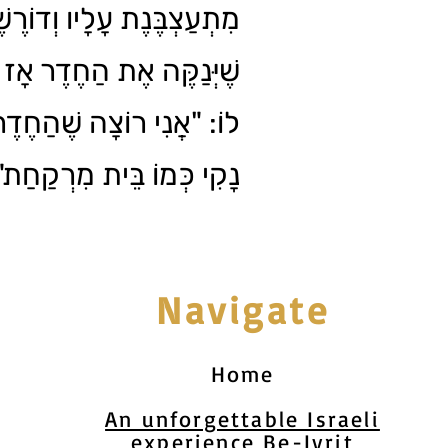
מִתְעַצְבֶּנֶת עָלָיו וְדוֹרֶשׁ
שֶׁיְּנַקֶּה אֶת הַחֶדֶר אָז 
לוֹ: "אֲנִי רוֹצָה שֶׁהַחֶדֶר ש
נָקִי כְּמוֹ בֵּית מִרְקַחַ".
Navigate
Home
An unforgettable Israeli
experience Be-Ivrit