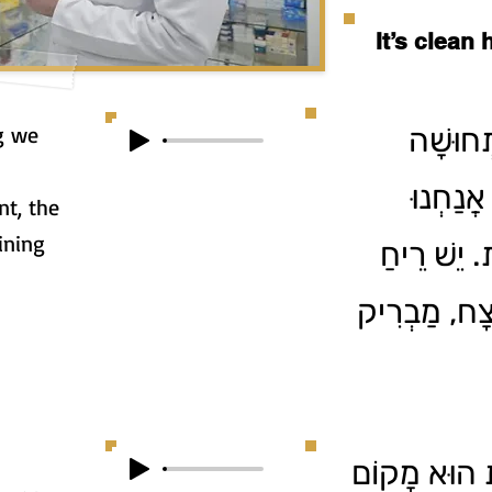
It’s clean
ng we
ְחוּשָׁה
אֲנַחְנוּ
nt, the
ining
 יֵשׁ רֵיחַ
ְצָח, מַבְרִיק
ת הוּא מָקוֹם