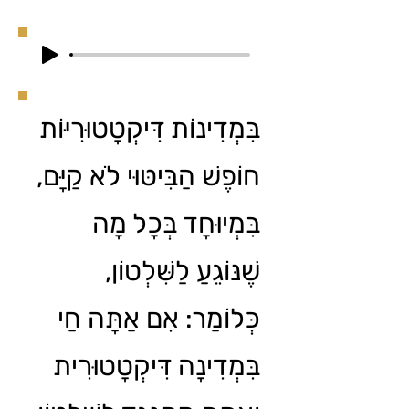
בִּמְדִינוֹת דִּיקְטָטוּרִיּוֹת
חוֹפֶשׁ הַבִּיטּוּי לֹא קַיָּם,
בִּמְיוּחָד בְּכָל מָה
שֶׁנּוֹגֵעַ לַשִּׁלְטוֹן,
כְּלוֹמַר: אִם אַתָּה חַי
בִּמְדִינָה דִּיקְטָטוּרִית