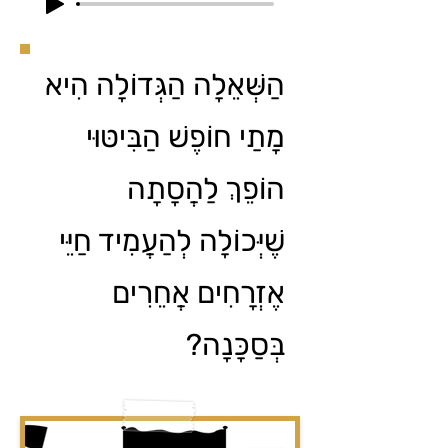
הַשְּׁאֵלָה הַגְּדוֹלָה הִיא
מָתַי חוֹפֶשׁ הַבִּיטּוּי
הוֹפֵךְ לַהֲסָתָה
שֶׁיְּכוֹלָה לְהַעֲמִיד חַיֵּי
אֶזְרָחִים אֲחֵרִים
בְּסַכָּנָה?