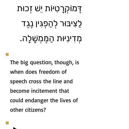
דֶּמוֹקְרָטִיּוֹת יֵשׁ זְכוּת
לַצִּיבּוּר לְהַפְגִּין נֶגֶד
מְדִינִיּוּת הַמֶּמְשָׁלָה.
The big question, though, is
when does freedom of
speech cross the line and
become incitement that
could endanger the lives of
other citizens?