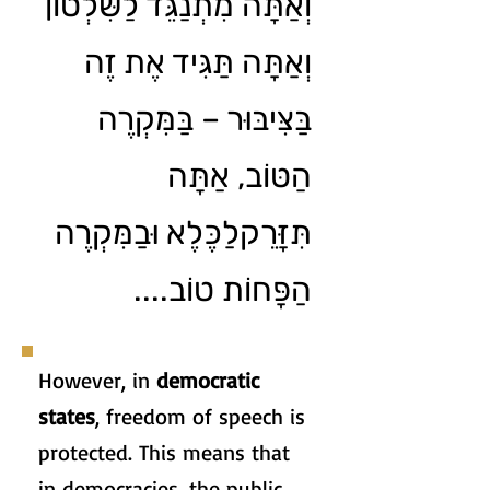
וְאַתָּה מִתְנַגֵּד לַשִּׁלְטוֹן
וְאַתָּה תַּגִּיד אֶת זֶה
בַּצִּיבּוּר – בַּמִּקְרֶה
הַטּוֹב, אַתָּה
תִּזָּרֵקלַכֶּלֶא וּבַמִּקְרֶה
הַפָּחוֹת טוֹב....
However, in
democratic
states
, freedom of speech is
protected. This means that
in democracies, the public