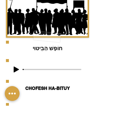
חוֹפֶשׁ הַבִּיטּוּי
CHOFESH HA-BITUY
Freedom of speech