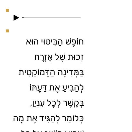
חוֹפֶשׁ הַבִּיטּוּי הוּא
זְכוּת שֶׁל אֶזְרָח
בַּמְּדִינָה הַדֶּמוֹקָטִית
לְהַבִּיעַ אֶת דַּעֲתּוֹ
בְּקֶשֶׁר לְכָל עִנְיָן,
כְּלוֹמַר לְהַגִּיד אֶת מָה