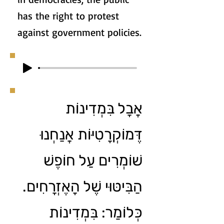
has the right to protest
against government policies.
אֲבָל בִּמְדִינוֹת
דֶּמוֹקְרָטִיּוֹת אֲנַחְנוּ
שׁוֹמְרִים עַל חוֹפֶשׁ
הַבִּיטּוּי שֶׁל הָאֶזְרָחִים.
כְּלוֹמַר: בִּמְדִינוֹת