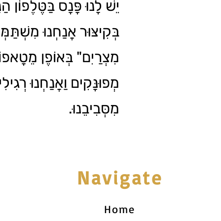
יֵשׁ לָנוּ פָּנָס בַּטֶּלֶפוֹן הַנּ.
בְּקִיצּוּר אֲנַחְנוּ מִשְׁתַּמְּש
מִצְרַיִם" בְּאוֹפֶן מֵטָאפוֹרִ
מְפוּנָּקִים וַאֲנַחְנוּ רְגִיל
מִסְּבִיבֵנוּ.
Navigate
Home