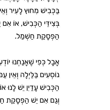
בַּכְּבִישׁ מִחוּץ לָעִיר וְאֵי
בְּצִידֵּי הַכְּבִישׁ, אוֹ אִם י
הַפְסָקַת חַשְׁמַל.
אֲבָל כְּפִי שֶׁאֲנַחְנוּ יוֹדְ
נוֹסְעִים בַּלַּיְלָה וְאֵין עַמּ
הַכְּבִישׁ עֲדַיִן יֵשׁ לָנוּ .
וְגַם אִם יֵשׁ הַפְסָקַת חַשְׁ