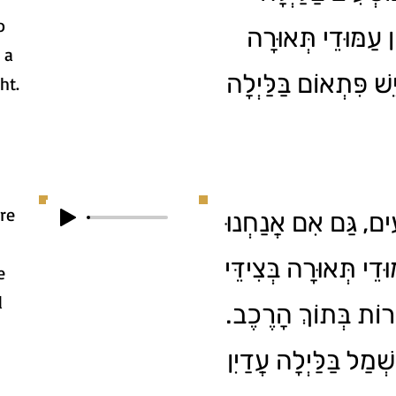
o
ן עַמּוּדֵי תְּאוּרָה
 a
ֵשׁ פִּתְאוֹם בַּלַּיְלָה
ht.
re
עִים, גַּם אִם אֲנַחְנוּ
וּדֵי תְּאוּרָה בְּצִידֵּי
e
d
אוֹרוֹת בְּתוֹךְ הָרֶכֶב
מַל בַּלַּיְלָה עֲדַיִן