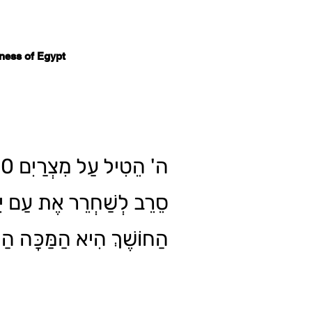
ness of Egypt
סֵרֵב לְשַׁחְרֵר אֶת עַם יִש
הַחוֹשֶׁךְ הִיא הַמַּכָּה הַ.