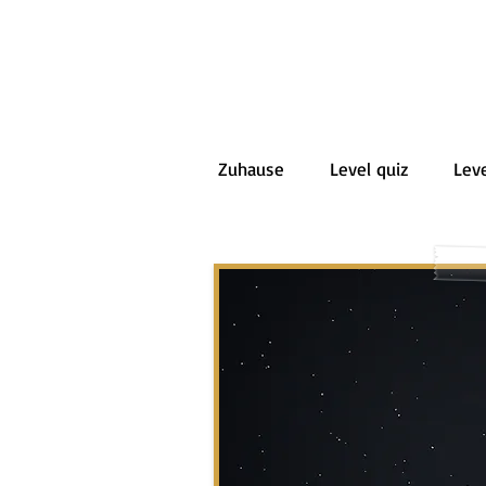
Zuhause
Level quiz
Leve