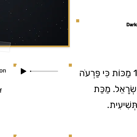
Dark
pon
ה' הֵטִיל עַל מִצְרַיִם 10 מַכּוֹת כִּי פַּרְעֹה
ְׂרָאֵל. מַכַּת
f
תְּשִׁיעִית