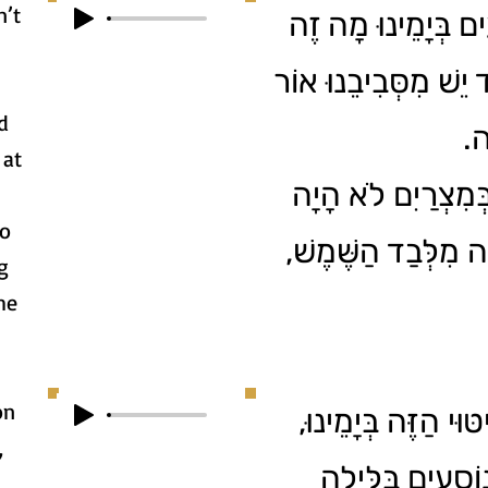
n’t
ים בְּיָמֵינוּ מָה זֶה
ד יֵשׁ מִסְּבִיבֵנוּ אוֹר
d
לָה
 at
ְמִצְרַיִם לֹא הָיָה
no
ָה מִלְּבַד הַשֶּׁמֶשׁ
ng
he
on
טּוּי הַזֶּה בְּיָמֵינוּ
,
ֹסְעִים בַּלַּיְלָה