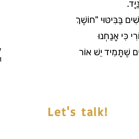
ַיָּד
ִׁים בַּבִּיטּוּי "חוֹשֶׁךְ
י כִּי אֲנַחְנוּ
y
ִים שֶׁתָּמִיד יֵשׁ אוֹר
d
Let's talk!