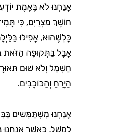
אֲנַחְנוּ לֹא בֶּאֱמֶת יוֹדְעִ
חוֹשֶׁךְ מִצְרַיִם, כִּי תָּמִי
כָּלְשֶׁהוּא, אֲפִילּוּ בַּלַּיְ.
אֲבָל בַּתְּקוּפָה הַזֹּאת בּ
חַשְׁמַל וְלֹא שׁוּם תְּאוּר,
הַיָּרֵחַ וְהַכּוֹכָבִים.
אֲנַחְנוּ מִשְׁתַּמְּשִׁים בַּבִּי,
לְמָשָׁל, כַּאֲשֶׁר אֲנַחְנוּ נו