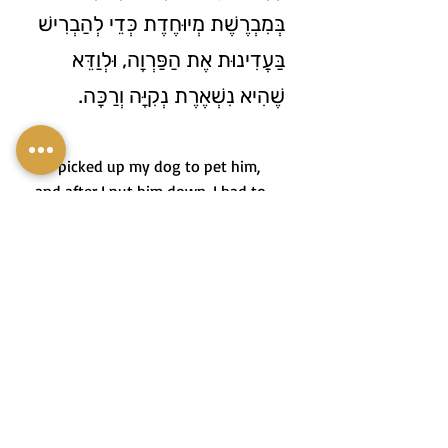
בְּמִבְרֶשֶׁת מְיוּחֶדֶת כְּדֵי לְהַבְרִישׁ
בַּעֲדִינוּת אֶת הַפַּרְוָה, וּלְוַדֵּא
שֶׁהִיא נִשְׁאֶרֶת נְקִיָּה וְרַכָּה.
3. I picked up my dog to pet him,
and after I put him down, I had to
brush my clothes because they were
full of hair from his fur.
3. הֵרַמְתִּי אֶת הַכֶּלֶב שֶׁלִּי כְּדֵי
לְלַטֵּף אוֹתוֹ וְאַחֲרֵי שֶׁהוֹרַדְתִּי