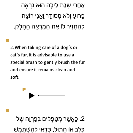
אַחֲרֵי שְׁנַת לַיְלָה הוּא נִרְאֶה
פָּרוּעַ וְלֹא מְסוּדָּר וַאֲנִי רוֹצָה
לְהַחֲזִיר לוֹ אֶת הַמַּרְאֶה הֶחָלָק.
2. When taking care of a dog’s or
cat’s fur, it is advisable to use a
special brush to gently brush the fur
and ensure it remains clean and
soft.
2. כַּאֲשֶׁר מְטַפְּלִים בְּפַרְוָה שֶׁל
כֶּלֶב אוֹ חָתוּל, כְּדַאי לְהִשְׁתַּמֵּשׁ