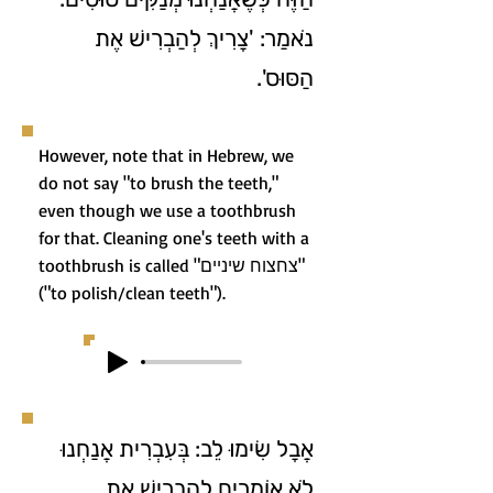
נֹאמַר: 'צָרִיךְ לְהַבְרִישׁ אֶת
הַסּוּס'.
However, note that in Hebrew, we
do not say "to brush the teeth,"
even though we use a toothbrush
for that. Cleaning one's teeth with a
toothbrush is called "צחצוח שיניים"
("to polish/clean teeth").
אֲבָל שִׂימוּ לֵב: בְּעִבְרִית אֲנַחְנוּ
לֹא אוֹמְרִים לְהַבְרִישׁ אֶת