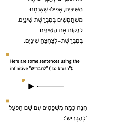
הַשִּׁינַּיִם, אֲפִילּוּ שֶׁאֲנַחְנוּ
מִשְׁתַּמְּשִׁים בְּמִבְרֶשֶׁת שִׁינַּיִם.
לְנַקּוֹת אֶת הַשִּׁינַּיִם
בְּמִבְרֶשֶׁת=לְצַחְצֵחַ שִׁינַּיִם.
Here are some sentences using the
infinitive "להבריש" ("to brush"):
הִנֵּה כַּמָּה מִשְׁפָּטִים עִם שֵׁם הַפֹּעַל
'לְהַבְרִישׁ':