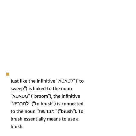
Just like the infinitive "לטאטא" ("to
sweep") is linked to the noun
"מטאטא" ("broom"), the infinitive
"להבריש" ("to brush") is connected
to the noun "מברשת" ("brush"). To
brush essentially means to use a
brush.