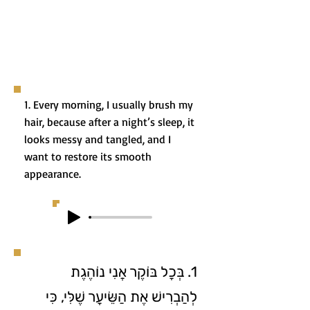
1. Every morning, I usually brush my
hair, because after a night’s sleep, it
looks messy and tangled, and I
want to restore its smooth
appearance.
1. בְּכָל בּוֹקֶר אֲנִי נוֹהֶגֶת
לְהַבְרִישׁ אֶת הַשֵּׂיעָר שֶׁלִּי, כִּי