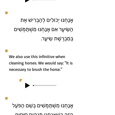
אֲנַחְנוּ יְכוֹלִים לְהַבְרִישׁ אֶת
הַשֵּׂיעָר אִם אֲנַחְנוּ מִשְׁתַּמְּשִׁים
בְּמִבְרֶשֶׁת שֵׂיעָר.
We also use this infinitive when
cleaning horses. We would say: "It is
necessary to brush the horse."
אֲנַחְנוּ מִשְׁתַּמְּשִׁים בְּשֵׁם הַפֹּעַל
הַזֶּה כְּשֶׁאֲנַחְנוּ מְנַקִּים סוּסִים.