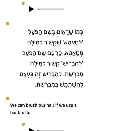
כְּמוֹ שֶׁרָאִינוּ בְּשֵׁם הַפֹּעַל
'לְטַאֲטֵא' שֶׁקָּשׁוּר לַמִּילָּה
מְטַאֲטֵא, כָּךְ גַּם שֵׁם הַפֹּעַל
'לְהַבְרִישׁ' קָשׁוּר לַמִּילָּה
מִבְרֶשֶׁת. לְהַבְרִישׁ זֶה בְּעֶצֶם
לְהִשְׁתַּמֵּשׁ בְּמִבְרֶשֶׁת.
We can brush our hair if we use a
hairbrush.