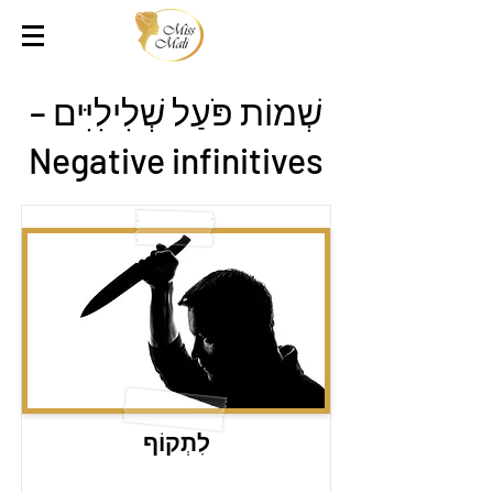
שְׁמוֹת פֹּעַל שְׁלִילִיִּים –
Negative infinitives
לִתְקוֹף