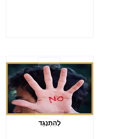
לְהִתְנַגֵּד