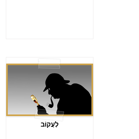
לַעֲקוֹב