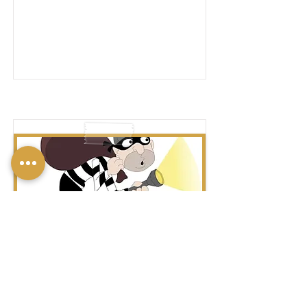
לִגְנוֹב