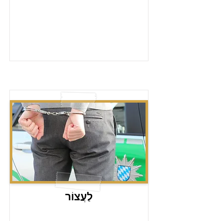
לַעֲצוֹר