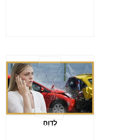
לְדַוֵּחַ