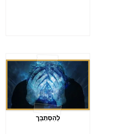
לְהִסְתַבֵּך