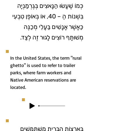
כְּמוֹ שֶׁעָשׂוּ הַנָּאצִים בְּגֶרְמַנְיָה
בִּשְׁנוֹת הַ – 40, אוֹ בְּאוֹפֶן טִבְעִי
כַּאֲשֶׁר אֲנָשִׁים בַּעֲלֵי מְכַנֶּה
מְשׁוּתָּף רוֹצִים לָגוּר זֶה לְצַד.
In the United States, the term "rural
ghetto" is used to refer to trailer
parks, where farm workers and
Native American reservations are
located.
בְּאַרְצוֹת הַבְּרִית מִשְׁתַּמְּשִׁים