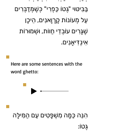
בַּבִּיטּוּי "גֶּטוֹ כַּפְרִי" כְּשֶׁמְּדַבְּרִים
עַל מְעוֹנוֹת קָרָוָאנִים, הֵיכָן
שֶׁגָּרִים עוֹבְדֵי חַווֹת, וּשְׁמוּרוֹת
אִינְדִּיאָנִים.
Here are some sentences with the
word ghetto:
הִנֵּה כַּמָּה מִשְׁפָּטִים עַם הַמִּילָּה
גֶּטוֹ: