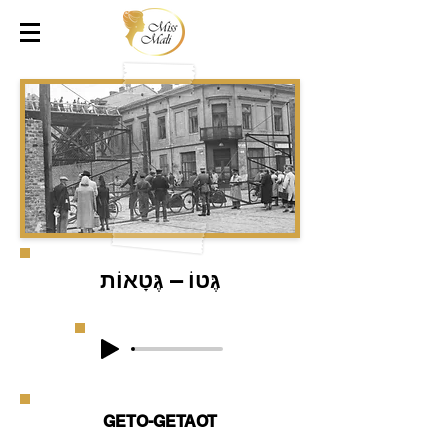
גֶּטוֹ – גֶּטָאוֹת
GETO-GETAOT