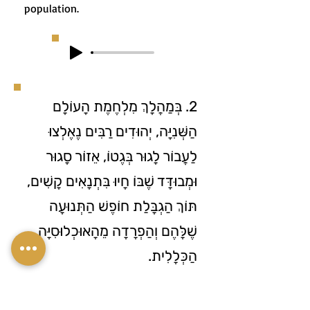
population.
2. בְּמַהֲלָךְ מִלְחֶמֶת הָעוֹלָם
הַשְּׁנִיָּה, יְהוּדִים רַבִּים נֶאֶלְצוּ
לַעֲבוֹר לָגוּר בְּגֶטוֹ, אֵזוֹר סָגוּר
וּמְבוּדָּד שֶׁבּוֹ חָיוּ בִּתְנָאִים קָשִׁים,
תּוֹךְ הַגְבָּלַת חוֹפֶשׁ הַתְּנוּעָה
שֶׁלָּהֶם וְהַפְרָדָה מֵהָאוּכְלוּסִיָּה
הַכְּלָלִית.
3. During a tour in Poland, we