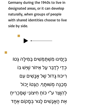
Germany during the 1940s to live in
designated areas, or it can develop
naturally, when groups of people
with shared identities choose to live
side by side.
בְּיָמֵינוּ מִשְׁתַּמְּשִׁים בַּמִּילָּה גֶּטוֹ
כְּדֵי לְדַבֵּר עַל אֵיזוֹר שֶׁיֵּשׁ בּוֹ
רִיכּוּז גָּדוֹל שֶׁל אֲנָשִׁים עִם
מְכַנֶּה מְשׁוּתָּף. הַגֶּטוֹֹ יָכוֹל
לְהִוָּצֵר ע"י כּוֹחַ חִיצוֹנִי שֶׁמַּכְרִיחַ
אֶת הָאֲנָשִׁים לָגוּר בְּמָקוֹם אֶחָד