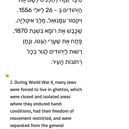
הַיְּהוּדִים בְּ - 26 לְיוּלִי 1556.
וִיקְטוֹר עִמָּנוּאֵל, מֶלֶךְ אִיטַלְיָה,
שֶׁכָּבַשׁ אֶת רוֹמָא בִּשְׁנַת 1870,
פָּתַח אֶת שַׁעֲרֵי הַגֶּטוֹ, וְנָתָן
רְשׁוּת לַיְּהוּדִים לָגוּר בְּכָל
רְחוֹבוֹת הָעִיר.
2. During World War II, many Jews
were forced to live in ghettos, which
were closed and isolated areas
where they endured harsh
conditions, had their freedom of
movement restricted, and were
separated from the general