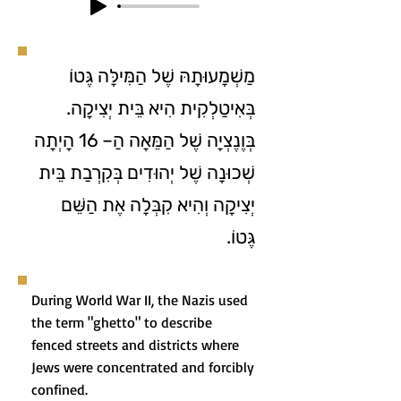
מַשְׁמָעוּתָהּ שֶׁל הַמִּילָּה גֶּטוֹ
בְּאִיטַלְקִית הִיא בֵּית יְצִיקָה.
בְּוֶנֶצְיָה שֶׁל הַמֵּאָה הַ– 16 הָיְתָה
שְׁכוּנָה שֶׁל יְהוּדִים בְּקִרְבַת בֵּית
יְצִיקָה וְהִיא קִבְּלָה אֶת הַשֵּׁם
גֶּטוֹ.
During World War II, the Nazis used
the term "ghetto" to describe
fenced streets and districts where
Jews were concentrated and forcibly
confined.