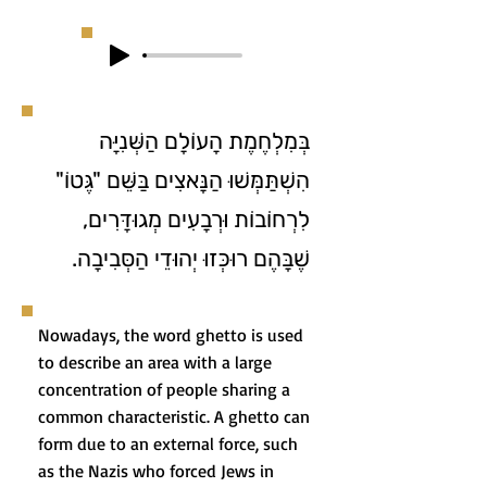
בְּמִלְחֶמֶת הָעוֹלָם הַשְּׁנִיָּה
הִשְׁתַּמְּשׁוּ הַנָּאצִים בַּשֵּׁם "גֶּטוֹ"
לִרְחוֹבוֹת וּרְבָעִים מְגוּדָּרִים,
שֶׁבָּהֶם רוּכְּזוּ יְהוּדֵי הַסְּבִיבָה.
Nowadays, the word ghetto is used
to describe an area with a large
concentration of people sharing a
common characteristic. A ghetto can
form due to an external force, such
as the Nazis who forced Jews in