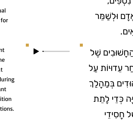
 נִסְפִּים
ual
דָם וּלְשַׁמֵּר
for
ָאִים
nt
4. ֲשׁוּבִים שֶׁל
he
חַר עֵדוּיוֹת עַל
ut
during
וּדִים בְּמַהֲלַךְ
ant
ָה כְּדֵי לָתֵת
ition
tions.
ֶל חֲסִידֵי