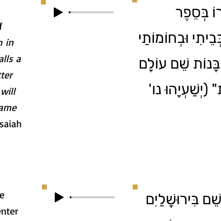
וֹ בְּסֵפֶר
f
ְּבֵיתִי וּבְחוֹמוֹתַי
m in
lls a
ִבָּנוֹת שֵׁם עוֹלָם
ter
" (יְשַׁעְיָהוּ נו
will
name
saiah
e
ֵׁם בִּירוּשָׁלַיִם
nter