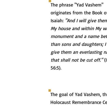
The phrase "Yad Vashem"
originates from the Book o
Isaiah:
"And I will give the
My house and within My wa
monument and a name bet
than sons and daughters; I 
give them an everlasting 
that shall not be cut off."
(I
56:5).
The goal of Yad Vashem, th
Holocaust Remembrance Ce