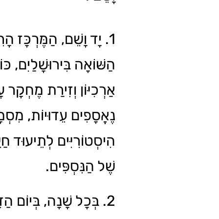
יָד וָשֵׁם, הַמֶּרְכָּז הָרִש
הַשּׁוֹאָה בִּירוּשָׁלַיִם, כּ,
אַרְכִיּוֹן וְזִירַת מֶחְקָר ע
נֶאֱסָפִים עֵדוּיוֹת, מִסְמ
הִיסְטוֹרִיִּים לְתֵיעוּד חַיּ
שֶׁל הַנִּסְפִּים.
בְּכָל שָׁנָה, בְּיוֹם הַזִּכּ