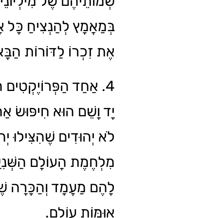
שְׁמוֹתֵיהֶם שֶׁל מִילְיוֹנֵי,
בְּמַאֲמָץ לְהַנְצִיחַ כָּל אָ
אֶת זִכְרוֹ לַדּוֹרוֹת הַבּ.
אַחַד הַפְּרוֹיֶקְטִים הַח
יָד וָשֵׁם הוּא חִיפּוּשׂ אַ
לֹא יְהוּדִים שֶׁהִצִּילוּ יְה
מִלְחֶמֶת הָעוֹלָם הַשְּׁנִיּ
לָהֶם מַעֲמָד וְהַכָּרָה שׁ
אוּמּוֹת עוֹלָם.