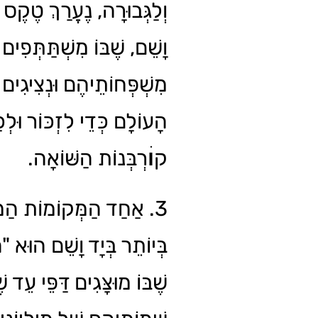
וְלַגְּבוּרָה, נֶעֱרַךְ טֶקֶס מ
וָשֵׁם, שֶׁבּוֹ מִשְׁתַּתְּפִים נ
מִשְׁפְּחוֹתֵיהֶם וּנְצִיגִים 
הָעוֹלָם כְּדֵי לִזְכּוֹר וּלְ
קוׄרְבְּנוֹת הַשּׁוֹאָה.
אַחַד הַמְּקוֹמוֹת הַמְּט
בְּיוֹתֵר בְּיָד וָשֵׁם הוּא",
שֶׁבּוֹ מוּצָּגִים דַּפֵּי עֵד ש