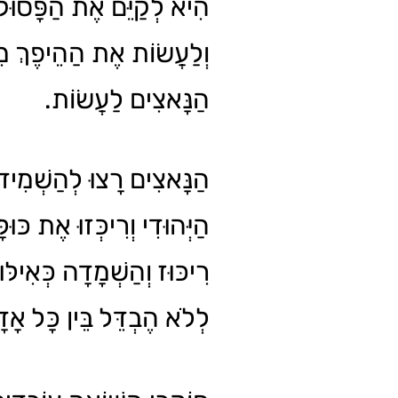
הִיא לְקַיֵּם אֶת הַפָּסוּק 
וְלַעֲשׂוֹת אֶת הַהֵיפֶךְ מִמּ
הַנָּאצִים לַעֲשׂוֹת.
הַנָּאצִים רָצוּ לְהַשְׁמִ
הַיְּהוּדִי וְרִיכְּזוּ אֶת כּוּ
רִיכּוּז וְהַשְׁמָדָה כְּאִילּ
לְלֹא הֶבְדֵּל בֵּין כָּל אָ.