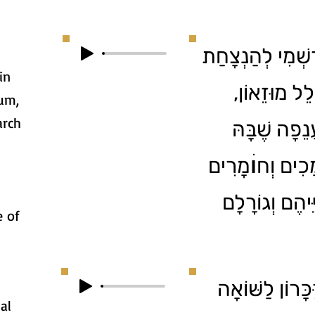
1. ְׁמִי לְהַנְצָחַת
in
וֹלֵל מוּזֵאוֹן
um,
arch
ֲנֵפָה שֶׁבָּהּ
ָכִים וְחוׄמָרִים
ֵיהֶם וְגוֹרָלָם
e of
2. ָרוֹן לַשּׁוֹאָה
al