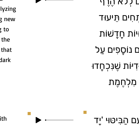
ים לְלֹא הֶרֶף
lyzing
ְּחִים תֵּיעוּד
ng new
g to
יוֹת חֲדָשׁוֹת
 the
ים נוֹסָפִים עַל
 that
dark
ִיּוֹת שֶׁנִּכְחֲדוּ
 מִלְחֶמֶת
ith
ם הַבִּיטּוּי 'יָד