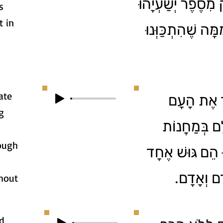
מִסֶפֶר יְשַׁעְיָהוּ
s
t in
ָה שֶׁהִתְכַּוְּנוּ
'
ate
יד אֶת הָעָם
g
לָּם בְּמַחֲנוֹת
ough
וּ הֵם גּוּשׁ אֶחָד
דָם וְאָדָם
thout
ad