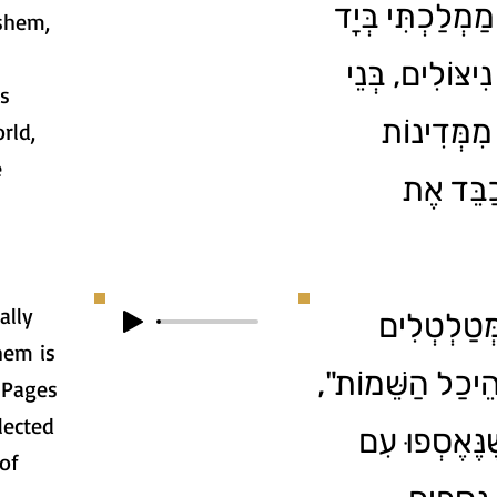
ַמְלַכְתִּי בְּיָד
shem,
ִיצּוֹלִים, בְּנֵי
es
מִמְּדִינוֹת
rld,
e
כַבֵּד אֶת
ally
3. ַלְטְלִים
hem is
 "הֵיכַל הַשֵּׁמוֹת
 Pages
lected
ֶׁנֶּאֶסְפוּ עִם
of