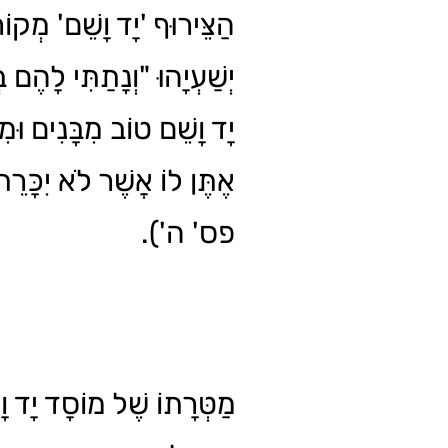
הַצֵּירוּף 'יָד וָשֵׁם' מְקוֹר
יְשַׁעְיָהוּ "וְנָתַתִּי לָהֶם ב
יָד וָשֵׁם טוֹב מִבָּנִים וּמ
אֶתֶּן לוֹ אֲשֶׁר לֹא יִכָּרֵת'
פס' ה').
מַטְּרָתוֹ שֶׁל מוֹסָד יָד וָש