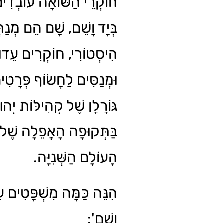
חוֹקְרֵי הַשּׁוֹאָה עוֹבְדִ
בְּיָד וָשֵׁם, שָׁם הֵם מְנַת
הִיסְטוֹרִי, חוֹקְרִים עֵדוּ
וּמְנַסִּים לַחֲשׂוֹף פְּרָטִ
גּוֹרָלָן שֶׁל קְהִילּוֹת יְהוּד
בַּתְּקוּפָה הָאֲפֵלָה שֶׁל
הָעוֹלָם הַשְּׁנִיָּה.
הִנֵּה כַּמָּה מִשְׁפָּטִים עִ
וָשֵׁם':