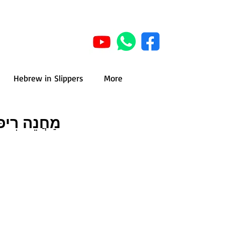
Hebrew in Slippers
More
מַחֲנֵה רִיכּו