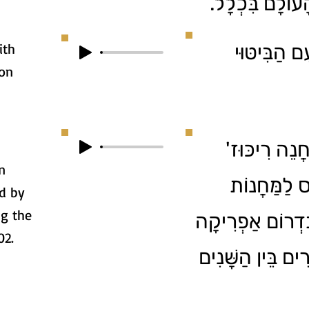
הָעוֹלָם בִּכְלָל
ith
ם הַבִּיטּוּי
ion
1. ֲנֵה רִיכּוּז
n
ס לַמַּחֲנוֹת
d by
ng the
ִּדְרוֹם אַפְרִיקָה
02.
ים בֵּין הַשָּׁנִים