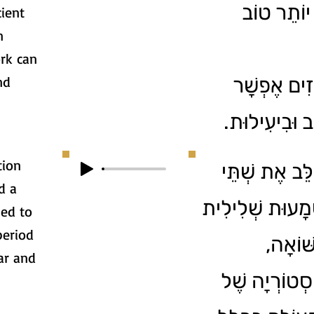
 יוֹתֵר טוֹב
ient
n
rk can
nd
ָזִים אֶפְשָׁר
ֹב וּבִיעִילוּת
tion
ַלֵּב אֶת שְׁתֵּי
d a
ְמָעוּת שְׁלִילִית
ied to
period
שּׁוֹאָה
lar and
סְטוֹרְיָה שֶׁל