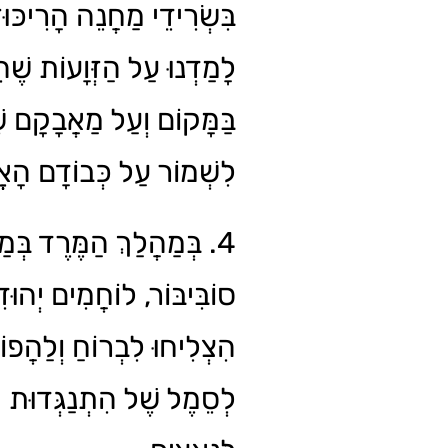
בִּשְׂרִידֵי מַחֲנֵה הָרִיכּוּז
לָמַדְנוּ עַל הַזְּוָעוֹת שֶׁה
בַּמָּקוֹם וְעַל מַאֲבָקָם 
לִשְׁמוֹר עַל כְּבוֹדָם הָאֱ.
בְּמַהֲלַךְ הַמֶּרֶד בְּמַחֲ
סוֹבִּיבּוֹר, לוֹחֲמִים יְהוּ
הִצְלִיחוּ לִבְרוֹחַ וְלַהֲפו
לְסֵמֶל שֶׁל הִתְנַגְּדוּת י