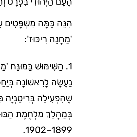
הָעָם הַיְּהוּדִי בִּפְרָט וְ.
הִנֵּה כַּמָּה מִשְׁפָּטִים עִ
'מַחֲנֵה רִיכּוּז':
הַשִּׁימּוּשׁ בַּמּוּנָּח 'מַח'
נַעֲשָׂה לָרִאשׁוֹנָה בְּיַחַ
שֶׁהִפְעִילָה בְּרִיטַנְיָה ב
בְּמַהֲלַךְ מִלְחֶמֶת הַבּוּרִ
1899–1902.