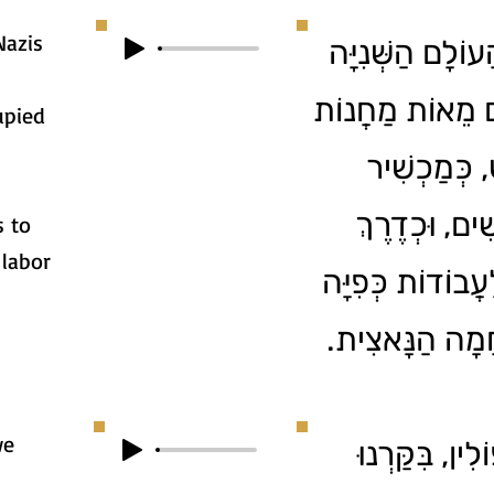
Nazis
2. ָם הַשְּׁנִיָּה
ים מֵאוֹת מַחֲנוֹת
upied
ׁ, כְּמַכְשִׁיר
ִׁים, וּכְדֶרֶךְ
s to
 labor
עֲבוֹדוֹת כְּפִיָּה
לְחָמָה הַנָּאצִית
we
3. ן, בִּקַּרְנוּ