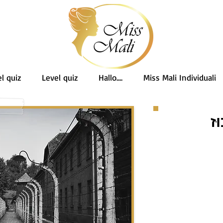
l quiz
Level quiz
Hallo....
Miss Mali Individuali
ּז