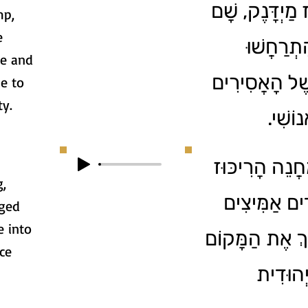
 מַיְדָּנֶק, שָׁם
mp,
e
ִתְרַחֲשׁוּ
re and
שֶׁל הָאֲסִירִים
le to
ty.
נוֹשִׁי
4. נֵה הָרִיכּוּז
g,
דִים אַמִּיצִים
aged
e into
ֹךְ אֶת הַמָּקוֹם
ce
ְהוּדִית