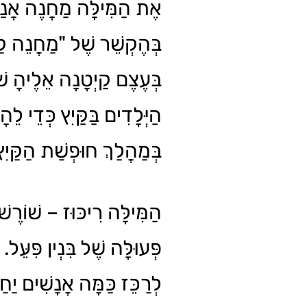
אֶת הַמִּילָּה מַחֲנֶה אֲנַחְ
בְּהֶקְשֵׁר שֶׁל "מַחֲנֵה ק
בְּעֶצֶם קַיְטָנָה אֵלֶיהָ ש
הַיְּלָדִים בַּקַּיִץ כְּדֵי לֵה
בְּמַהֲלַךְ חוּפְשַׁת הַקַּיִ.
הַמִּילָּה רִיכּוּז – שׁוֹרֶ
פְּעוּלָּה שֶׁל בִּנְין פִּעֵּל.
לְרַכֵּז כַּמָּה אֲנָשִׁים יַח