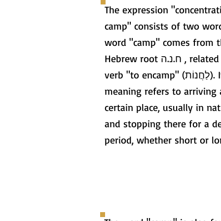
The expression "concentrat
camp" consists of two wor
word "camp" comes from t
Hebrew root ח.נ.ה , related to the
verb "to encamp" (לַחֲנוֹת). Its
meaning refers to arriving 
certain place, usually in nat
and stopping there for a d
period, whether short or lo