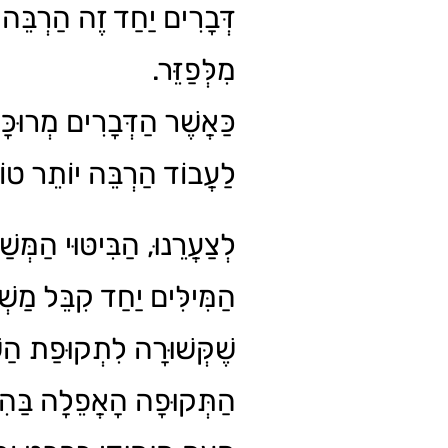
דְּבָרִים יַחַד זֶה הַרְבֵּה
מִלְּפַזֵּר.
כַּאֲשֶׁר הַדְּבָרִים מְרוּכּ
לַעֲבוֹד הַרְבֵּה יוֹתֵר טו.
לְצַעֲרֵנוּ, הַבִּיטּוּי הַמְּשׁ
הַמִּילִּים יַחַד קִבֵּל מַשׁ
שֶׁקְּשׁוּרָה לִתְקוּפַת הַ,
הַתְּקוּפָה הָאֲפֵלָה בַּהִ