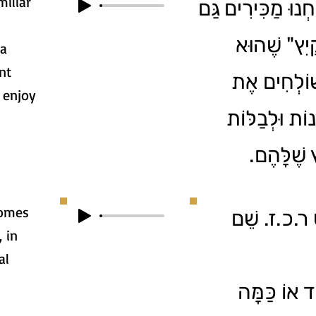
miliar
נוּ מַכִּירִים גַּם
ַיִץ" שֶׁהוּא
 a
nt
ׁוֹלְחִים אֶת
 enjoy
ָנוֹת וּלְבַלּוֹת
ץ שֶׁלָּהֶם
comes
שׁ ר.כ.ז. שֵׁם
al
ַד אוֹ כַּמָּה