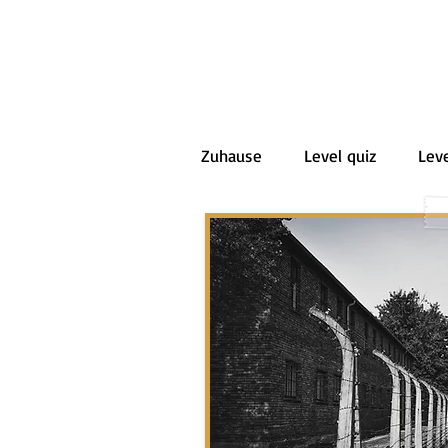
Zuhause
Level quiz
Leve