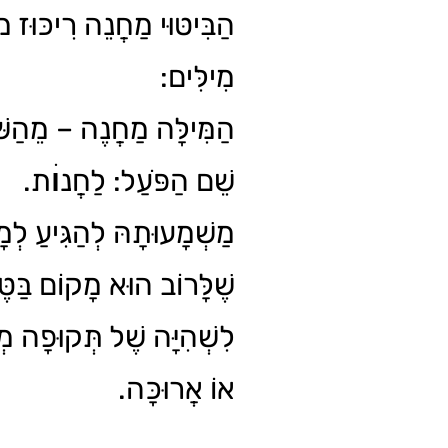
הַבִּיטּוּי מַחֲנֵה רִיכּוּז מו
מִילִּים:
הַמִּילָּה מַחֲנֶה – מֵהַש.
שֵׁם הַפֹּעַל: לַחֲנוׄת.
מַשְׁמָעוּתָהּ לְהַגִּיעַ לְמ
שֶׁלָּרוֹב הוּא מָקוֹם בַּטֶּ
לִשְׁהִיָּה שֶׁל תְּקוּפָה מ
אוֹ אֲרוּכָּה.