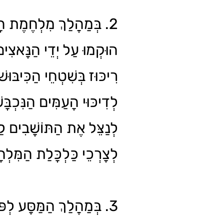
בְּמַהֲלַךְ מִלְחֶמֶת הָעוֹל
הוּקְמוּ עַל יְדֵי הַנָּאצִ
רִיכּוּז בְּשִׁטְחֵי הַכִּיבּוּש
לְדִיכּוּי הָעַמִּים הַנִּכְבָּש
לְנַצֵּל אֶת הַתּוֹשָׁבִים לַ
לְצָרְכֵי כַּלְכָּלַת הַמִּ.
בְּמַהֲלַךְ הַמַּסָּע לְפּוֹלִי