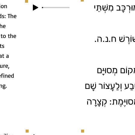
ion
ּרְכָּב מִשְּׁתֵּי
ds: The
he
ּׁוֹרֶשׁ ח.נ.ה
at a
ure,
ָקוֹם מְסוּיָּם
efined
בַע וְלַעֲצוֹר שָׁם
ng.
ְסוּיֶּמֶת: קְצָרָה