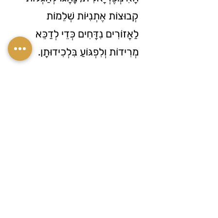
קְבוּצוֹת אֶתְנִיּוֹת שְׁלֵמוֹת
לַאֲזוֹרִים נִדָּחִים כְּדֵי לְדַכֵּא
מְרִידוֹת וְלִפְגּוֹעַ בִּלְכִידוּתָן.
3. The poet described exile not only
as a physical act, but as an attempt
to exile the spirit from its roots.
3. הַמְּשׁוֹרֵר תֵּאֵר אֶת הַגָּלוּת
לֹא כְּמַעֲשֶׂה פִיזִי בִּלְבַד, אֶלָּא
כְּנִסָּיוֹן לְהַגְלוֹת אֶת הָרוּחַ