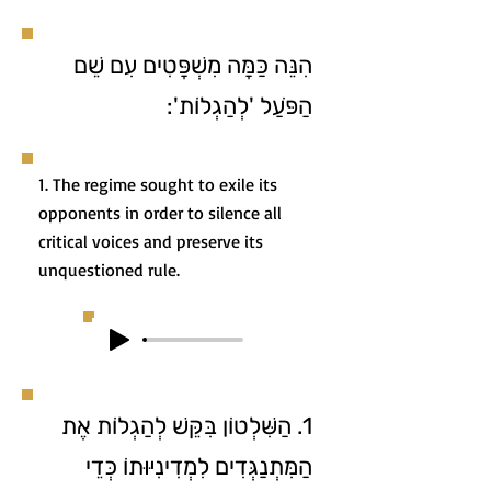
הִנֵּה כַּמָּה מִשְׁפָּטִים עִם שֵׁם
הַפֹּעַל 'לְהַגְלוֹת':
1. The regime sought to exile its
opponents in order to silence all
critical voices and preserve its
unquestioned rule.
1. הַשִּׁלְטוֹן בִּקֵּשׁ לְהַגְלוֹת אֶת
הַמִּתְנַגְּדִים לִמְדִינִיּוּתוֹ כְּדֵי