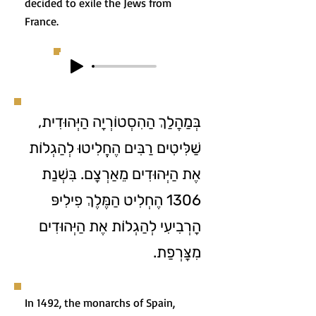
decided to exile the Jews from
France.
בְּמַהֲלַךְ הַהִסְטוֹרְיָה הַיְּהוּדִית,
שַׁלִּיטִים רַבִּים הֶחֱלִיטוּ לְהַגְלוֹת
אֶת הַיְּהוּדִים מֵאַרְצָם. בִּשְׁנַת
1306 הֶחְלִיט הַמֶּלֶךְ פִילִיפּ
הָרְבִיעִי לְהַגְלוֹת אֶת הַיְּהוּדִים
מִצָּרְפַת.
In 1492, the monarchs of Spain,