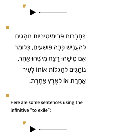
בַּחֲבָרוֹת פְּרִימִיטִיבִיּוֹת נוֹהֲגִים
לְהַעֲנִישׁ כָּכָה פּוֹשְׁעִים, כְּלוֹמַר
אִם מִישֶׁהוּ רָצַח מִישֶׁהוּ אַחֵר,
נוֹהֲגִים לְהַגְלוֹת אוֹתוֹ לְעִיר
אַחֶרֶת אוֹ לְאֶרֶץ אַחֶרֶת.
Here are some sentences using the
infinitive “to exile”: