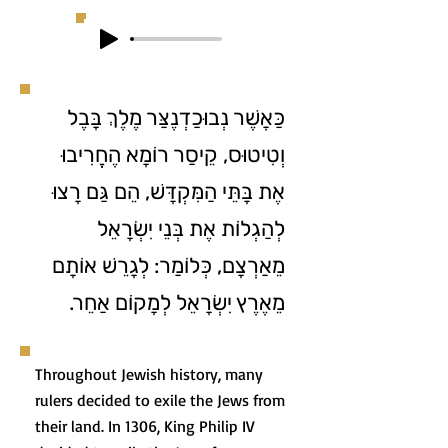
כַּאֲשֶׁר נְבוּכַדְנֶצַּר מֶלֶךְ בָּבֶל
וְטִיטוּס, קֵיסַר רוֹמָא הֶחֱרִיבוּ
אֶת בָּתֵּי הַמִּקְדָּשׁ, הֵם גַּם רָצוּ
לְהַגְלוֹת אֶת בְּנֵי יִשְׂרָאֵל
מֵאַרְצָם, כְּלוֹמַר: לְגָרֵשׁ אוֹתָם
מֵאֶרֶץ יִשְׂרָאֵל לְמָקוֹם אַחֵר.
Throughout Jewish history, many
rulers decided to exile the Jews from
their land. In 1306, King Philip IV