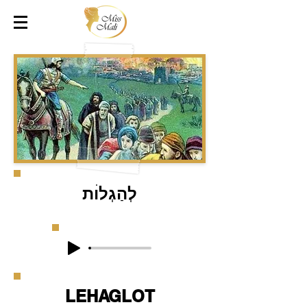
לְהַגְלוׄת
LEHAGLOT