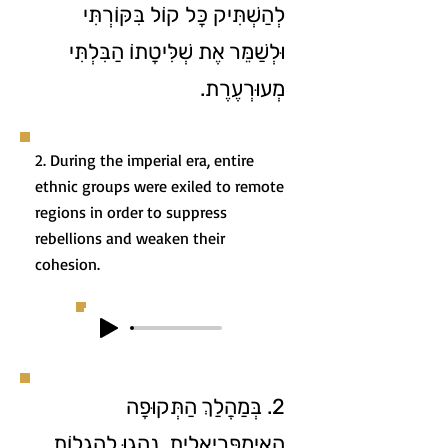
לְהַשְׁתִּיק כָּל קוֹל בִּקּוֹרְתִּי
וּלְשַׁמֵּר אֶת שְׁלִּיטָתוֹ הַבִּלְתִּי
מְעוּרְעֶרֶת.
2. During the imperial era, entire
ethnic groups were exiled to remote
regions in order to suppress
rebellions and weaken their
cohesion.
2. בְּמַהֲלַךְ הַתְּקוּפָה
הָאִימְפֶּרְיָאלִית, נָהֲגוּ לְהַגְלוֹת