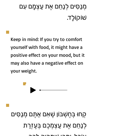
מְנַסִּים לְנַחֵם אֶת עַצְמָם עִם
שׁוֹקוֹלָד.
Keep in mind: If you try to comfort
yourself with food, it might have a
positive effect on your mood, but it
may also have a negative effect on
your weight.
קְחוּ בְּחֶשְׁבּוֹן שֶׁאִם אַתֶּם מְנַסִּים
לְנַחֵם אֶת עַצְמְכֶם בְּעֶזְרַת