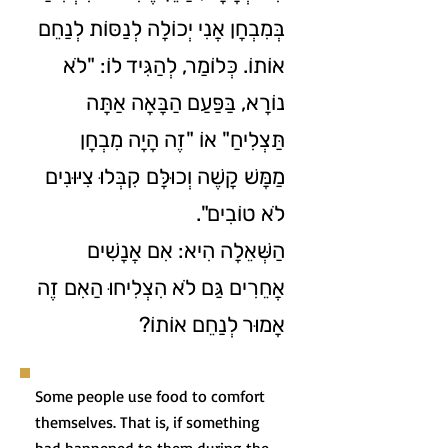
בְּמִבְחָן אֲנִי יְכוֹלָה לְנַסּוֹת לְנַחֵם
אוֹתוֹ. כְּלוֹמַר, לְהַגִּיד לוֹ: "לֹא
נוֹרָא, בַּפַּעַם הַבָּאָה אַתָּה
תַּצְלִיחַ" אוֹ "זֶה הָיָה מִבְחָן
מַמָּשׁ קָשֶׁה וְכוּלָּם קִבְּלוּ צִיּוּנִים
לֹא טוֹבִים".
הַשְּׁאֵלָה הִיא: אִם אֲנָשִׁים
אֲחֵרִים גַּם לֹא הִצְלִיחוּ הַאִם זֶה
אָמוּר לְנַחֵם אוֹתוֹ?
Some people use food to comfort
themselves. That is, if something