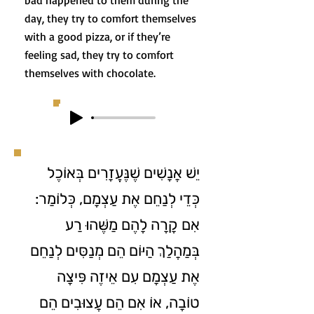
bad happened to them during the
day, they try to comfort themselves
with a good pizza, or if they’re
feeling sad, they try to comfort
themselves with chocolate.
יֵשׁ אֲנָשִׁים שֶׁנֶּעֱזָרִים בְּאוֹכֶל
כְּדֵי לְנַחֵם אֶת עַצְמָם, כְּלוֹמַר:
אִם קָרָה לָהֶם מַשֶּׁהוּ רַע
בְּמַהֲלַךְ הַיּוֹם הֵם מְנַסִּים לְנַחֵם
אֶת עַצְמָם עִם אֵיזֶה פִּיצָה
טוֹבָה, אוֹ אִם הֵם עֲצוּבִים הֵם