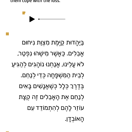
them cope with the loss.
בַּיַּהֲדוּת קַיֶּמֶת מִצְוַת נִיחוּם
אֲבֵלִים. כַּאֲשֶׁר מִישֶׁהוּ נִפְטַר,
לֹא עָלֵינוּ, אֲנַחְנוּ נוֹהֲגִים לְהַגִּיעַ
לְבֵית הַמִּשְׁפָּחָה כְּדֵי לְנַחֵם.
בְּדֶרֶךְ כְּלָל כְּשֶׁאֲנָשִׁים בָּאִים
לְנַחֵם אֶת הָאֲבֵלִים זֶה קְצָת
עוֹזֵר לָהֶם לְהִתְמוֹדֵד עִם
הָאוֺבְדָן.