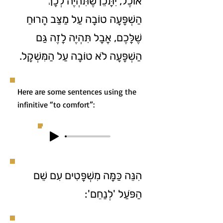
אוֹכֶל, יִתָּכֵן שֶׁתִּהְיֶה לְכָךְ
הַשְׁפָּעָה טוֹבָה עַל מַצַּב הָרוּחַ
שֶׁלָּכֶם, אֲבָל תִּהְיֶה לָזֶה גַּם
הַשְׁפָּעָה לֹא טוֹבָה עַל הַמִּשְׁקָל.
Here are some sentences using the
infinitive “to comfort”:
הִנֵּה כַּמָּה מִשְׁפָּטִים עִם שֵׁם
הַפֹּעַל 'לְנַחֵם':