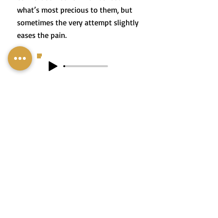
what’s most precious to them, but
sometimes the very attempt slightly
eases the pain.
2. לֹא תָּמִיד יֵשׁ דֶּרֶךְ לְנַחֵם אֶת
מִי שֶׁאִבֵּד אֶת הַיָּקָר לוֹ מִכֹּל,
אֲבָל לִפְעָמִים עֶצֶם הַנִּסָּיוֹן קְצָת
מֵקֵל עַל הָאוֹבְדָן.
3. He chose to stay—not because he
had something to say, but because