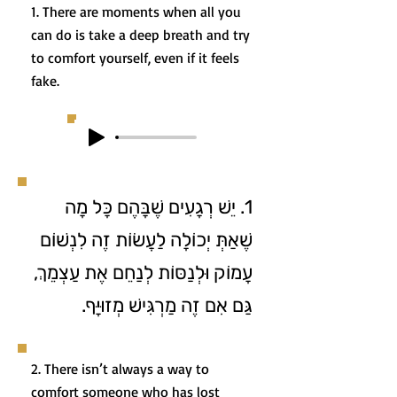
1. There are moments when all you
can do is take a deep breath and try
to comfort yourself, even if it feels
fake.
1. יֵשׁ רְגָעִים שֶׁבָּהֶם כָּל מָה
שֶׁאַתְּ יְכוֹלָה לַעֲשׂוֹת זֶה לִנְשׁוֹם
עָמוֹק וּלְנַסּוֹת לְנַחֵם אֶת עַצְמֵךְ,
גַּם אִם זֶה מַרְגִּישׁ מְזוּיָּף.
2. There isn’t always a way to
comfort someone who has lost