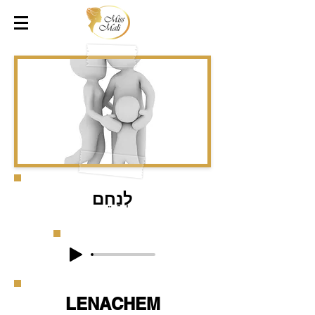
לְנַחֵם
LENACHEM