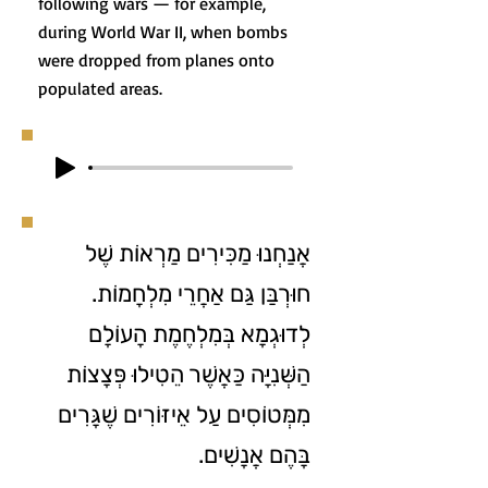
following wars — for example,
during World War II, when bombs
were dropped from planes onto
populated areas.
אֲנַחְנוּ מַכִּירִים מַרְאוֹת שֶׁל
חוּרְבַּן גַּם אַחֲרֵי מִלְחָמוֹת.
לְדוּגְמָא בְּמִלְחֶמֶת הָעוֹלָם
הַשְּׁנִיָּה כַּאֲשֶׁר הֵטִילוּ פְּצָצוֹת
מִמְּטוֹסִים עַל אֵיזּוֺרִים שֶׁגָּרִים
בָּהֶם אֲנָשִׁים.