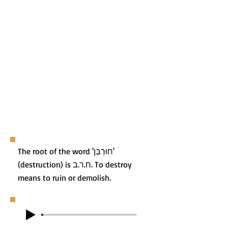
The root of the word 'חוּרְבַּן'
(destruction) is ח.ר.ב. To destroy
means to ruin or demolish.