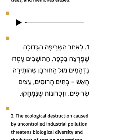
1. לְאַחַר הַשְּׂרֵיפָה הַגְּדוֹלָה
שֶׁפָּרְצָה בַּכְּפָר, הַתּוֹשָׁבִים עָמְדוּ
נִדְהָמִים מוּל הַחוּרְבָּן שֶׁהוֹתִירָה
הָאֵשׁ – בָּתִּים הֲרוּסִים, עֵצִים
שְׂרוּפִים, וְזִכְרוֹנוֹת שֶׁנִּמְחֲקוּ.
2. The ecological destruction caused
by uncontrolled industrial pollution
threatens biological diversity and