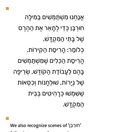
אֲנַחְנוּ מִשְׁתַּמְּשִׁים בַּמִּילָּה
חוּרְבַּן כְּדֵי לְתָאֵר אֶת הַהֶרֶס
שֶׁל בָּתֵּי הַמִּקְדָּשׁ,
כְּלוֹמַר: הֲרִיסַת הַקִּירוֹת,
הֲרִיסַת הַכֵּלִים שֶׁמִּשְׁתַּמְּשִׁים
בָּהֶם לַעֲבוֹדַת הַקּוֹדֶשׁ, שְׂרֵיפָה
שֶׁל נְיָרוֹת, שׁוּלְחָנוֹת וְכִסְּאוֹת
שֶׁשִּׁמְשׁוּ כְּרָהִיטִים בְּבֵית
הַמִּקְדָּשׁ.
We also recognize scenes of 'חוּרְבַּן'