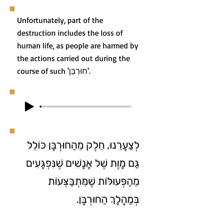
Unfortunately, part of the
destruction includes the loss of
human life, as people are harmed by
the actions carried out during the
course of such 'חוּרְבַּן'.
לְצַעֲרֵנוּ, חֵלֶק מֵהַחוּרְבָּן כּוֹלֵל
גַּם מָוֶת שֶׁל אֲנָשִׁים שֶׁנִּפְגָּעִים
מֵהַפְּעוּלּוֹת שֶׁמִּתְבַּצְּעוֹת
בְּמַהֲלָךְ הַחוּרְבָּן.