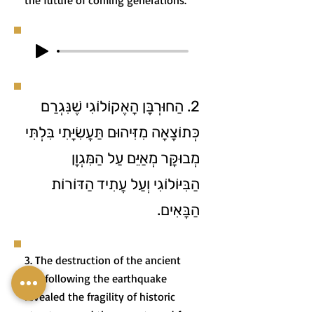
the future of coming generations.
2. הַחוּרְבָּן הָאֶקוֹלוֹגִי שֶׁנִּגְרַם
כְּתוֹצָאָה מִזִּיהוּם תַּעֲשִׂיָּתִי בִּלְתִּי
מְבוּקָּר מְאַיֵּם עַל הַמִּגְוָן
הַבִּיּוֹלוֹגִי וְעַל עֲתִיד הַדּוֹרוֹת
הַבָּאִים.
3. The destruction of the ancient
city following the earthquake
revealed the fragility of historic