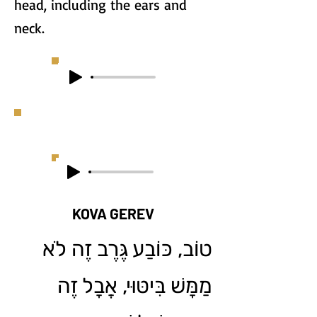
head, including the ears and
neck.
KOVA GEREV
טוֹב, כּוֹבַע גֶּרֶב זֶה לֹא
מַמָּשׁ בִּיטּוּי, אֲבָל זֶה