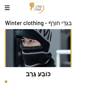
בִּגְדֵי חוֹרֶף - Winter clothing
כּוֹבַע גֶּרֶב