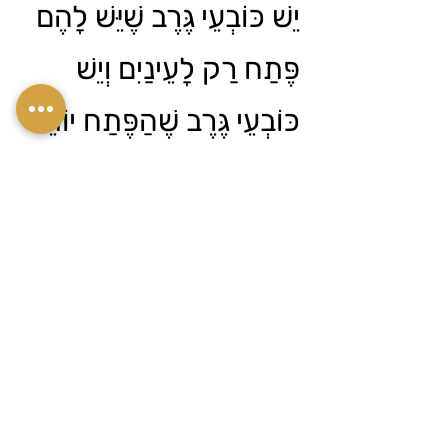
יֵשׁ כּוֹבְעֵי גֶּרֶב שֶׁיֵּשׁ לָהֶם
פֶּתַח רַק לָעֵינַיִם וְיֵשׁ
כּוֹבְעֵי גֶּרֶב שֶׁהַפֶּתַח יוֹתֵר
גָּדוֹל וְאֶפְשָׁר לִרְאוֹת אֶת
הַפָּנִים.
The sock hat has a negative
reputation because it is used by
robbers and thieves who don't
want their faces to be seen.