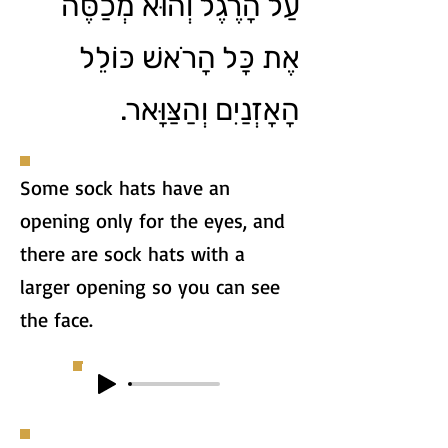
עַל הָרֶגֶל וְהוּא מְכַסֶּה
אֶת כָּל הָרֹאשׁ כּוֹלֵל
הָאָזְנַיִם וְהַצַּוָּאר.
Some sock hats have an
opening only for the eyes, and
there are sock hats with a
larger opening so you can see
the face.