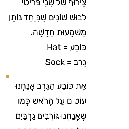
צֵירוּף שֶׁל שְׁנֵי פְּרִיטֵי
לְבוּשׁ שׁוֹנִים שֶׁבְּיַחַד נוֹתֵן
מַשְׁמָעוּת חֲדָשָׁה.
כּוֹבַע = Hat
גֶּרֶב = Sock
אֶת כּוֹבַע הַגֶּרֶב אֲנַחְנוּ
עוֹטִים עַל הָרֹאשׁ כְּמוֹ
שֶׁאֲנַחְנוּ גּוֹרְבִים גַּרְבַּיִם