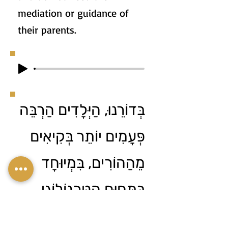
mediation or guidance of
their parents.
בְּדוֹרֵנוּ, הַיְּלָדִים הַרְבֵּה
פְּעָמִים יוֹתֵר בְּקִיאִים
מֵהַהוֹרִים, בִּמְיוּחָד
בַּתְּחוּם הַטֶּכְנוֹלוֹגִי
וְהֵם מִתְמוֹדְדִים עִם