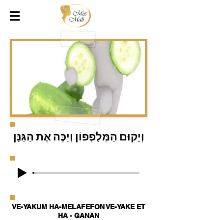
וְיָקוּם הַמְּלָפְפוֹן וְיַכֶּה אֶת הַגַּנָּן
VE-YAKUM HA-MELAFEFON VE-YAKE ET
HA - GANAN