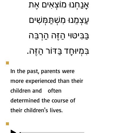
אֲנַחְנוּ מוֹצְאִים אֶת
עַצְמֵנוּ מִשְׁתַּמְּשִׁים
בַּבִּיטּוּי הַזֶּה הַרְבֵּה
בִּמְיוּחָד בַּדּוֹר הַזֶּה.
In the past, parents were
more experienced than their
children and often
determined the course of
their children's lives.