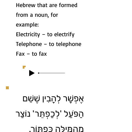
Hebrew that are formed
from a noun, for
example:
Electricity – to electrify
Telephone – to telephone
Fax – to fax
אֶפְשָׁר לְהָבִין שֶׁשֵׁם
הַפֹּעַל 'לְכַפְתֵּר' נוֹצַר
מֵהַמִּילָּה כַּפְתּוֹר.