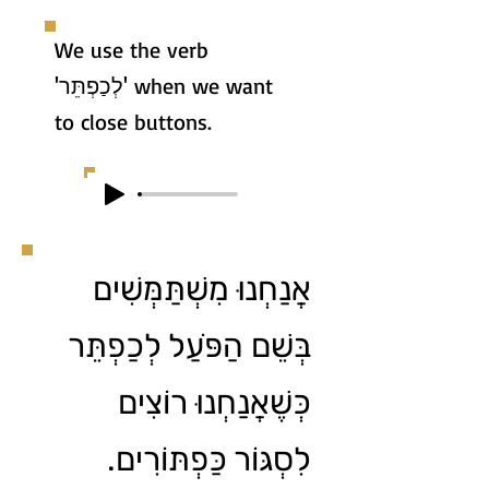
We use the verb
'לְכַפְתֵּר' when we want
to close buttons.
אֲנַחְנוּ מִשְׁתַּמְּשִׁים
בְּשֵׁם הַפֹּעַל לְכַפְתֵּר
כְּשֶׁאֲנַחְנוּ רוֹצִים
לִסְגּוֹר כַּפְתּוֹרִים.