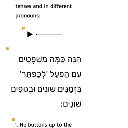
tenses and in different
pronouns:
הִנֵּה כַּמָּה מִשְׁפָּטִים
עִם הַפֹּעַל 'לְכַפְתֵּר'
בִּזְמַנִּים שׁוֹנִים וּבְגוּפִים
שׁוֹנִים:
1. He buttons up to the