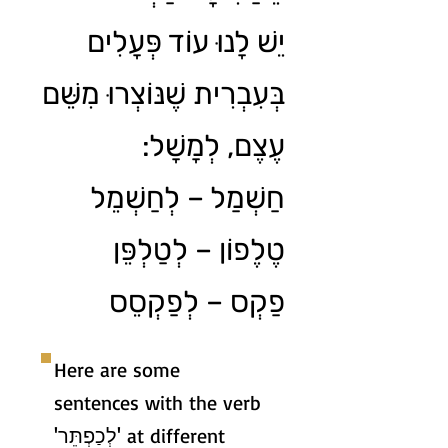
יֵשׁ לָנוּ עוֹד פְּעָלִים
בְּעִבְרִית שֶׁנּוֹצְרוּ מִשֵּׁם
עֶצֶם, לְמָשָׁל:
חַשְׁמַל – לְחַשְׁמֵל
טֶלֶפוֹן – לְטַלְפֵּן
פַקְס – לְפַקְסֵס
Here are some
sentences with the verb
'לְכַפְתֵּר' at different