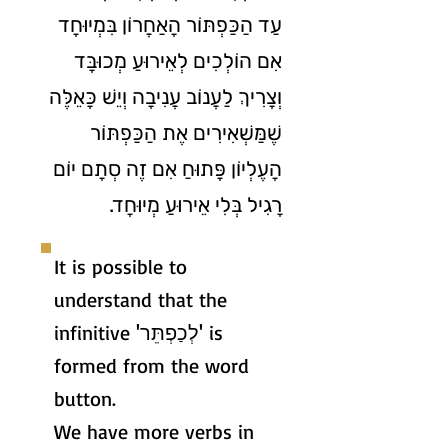
עַד הַכַּפְתּוֹר הָאַחֲרוֹן בִּמְיוּחָד
אִם הוֹלְכִים לְאֵירוּעַ מְכוּבָּד
וְצָרִיךְ לַעֲנוֹב עֲנִיבָה וְיֵשׁ כָּאֵלֶּה
שֶׁמַּשְׁאִירִים אֶת הַכַּפְתּוֹר
הָעֶלְיוֹן פָּתוּחַ אִם זֶה סְתָם יוֹם
רָגִיל בְּלִי אֵירוּעַ מְיוּחָד.
It is possible to
understand that the
infinitive 'לְכַפְתֵּר' is
formed from the word
button.
We have more verbs in