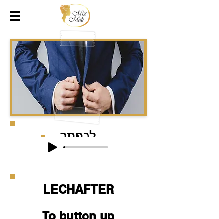
לְכַפְתֵר
LECHAFTER
To button up