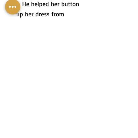
2. He helped her button
up her dress from
behind, because she
didn't reach her back.
3. Please button up your
shirt! It's not honorable
to walk around with an
untied shirt.
2. הוּא עָזַר לָהּ לְכַפְתֵּר אֶת
הַשִּׂמְלָה מֵאָחוֹרָה כִּי הִיא לֹא