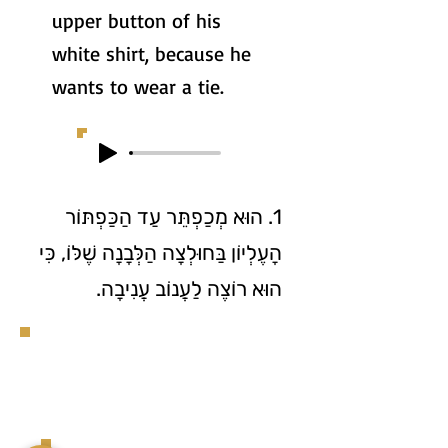
upper button of his
white shirt, because he
wants to wear a tie.
1. הוּא מְכַפְתֵּר עַד הַכַּפְתּוֹר
הָעֶלְיוֹן בַּחוּלְצָה הַלְּבָנָה שֶׁלּוֹ, כִּי
הוּא רוֹצֶה לַעֲנוֹב עֲנִיבָה.