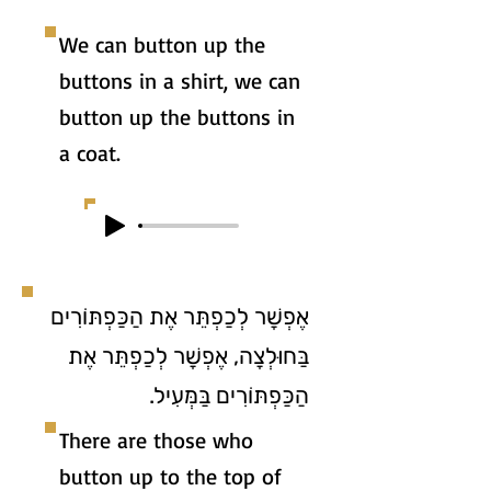
We can button up the
buttons in a shirt, we can
button up the buttons in
a coat.
אֶפְשָׁר לְכַפְתֵּר אֶת הַכַּפְתּוֹרִים
בַּחוּלְצָה, אֶפְשָׁר לְכַפְתֵּר אֶת
הַכַּפְתּוֹרִים בַּמְּעִיל.
There are those who
button up to the top of