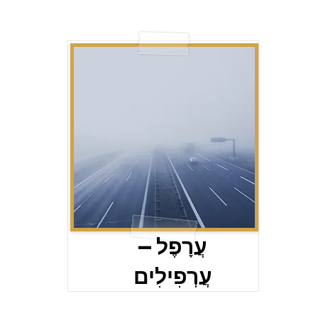
עֲרָפֶל –
עֲרְפִילִים