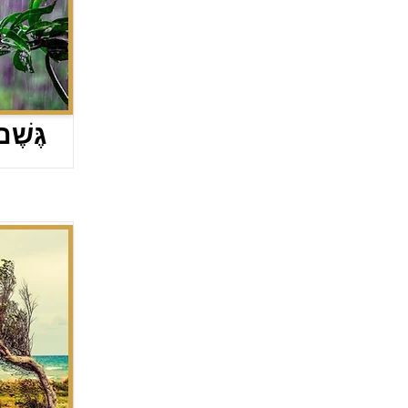
גֶּשֶׁ