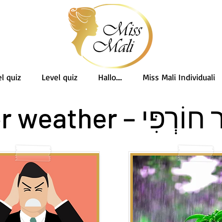
l quiz
Level quiz
Hallo....
Miss Mali Individuali
מֶזֶג אֲוִיר חוֹרְפִּי