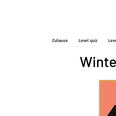
Zuhause
Level quiz
Leve