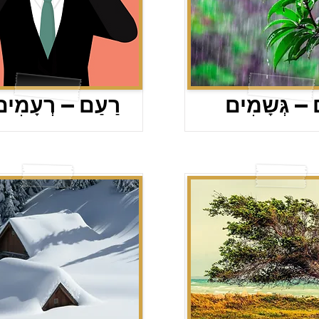
ם – גְּשָמִים
רַעַם – רְעָמִים