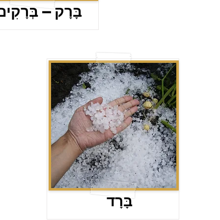
בָּרָק – בְּרָקִים
בָּרָד