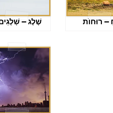
ַ – רוּחוֺת
שֶׁלֶג – שְׁלָגִים