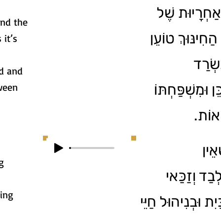
אַחְרָיוּת שֶׁל
and the
הַחִינּוּךְ טוֹעֵן
 it’s
שְׂרַד
ld and
tween
ן וּמִשְׁפַּחְתּוֹ
ְּאוֹת
אֵין
g
ְבַד וְזַכַּאי
ning
יִת וּבְנִיהוּל חַיֵּי