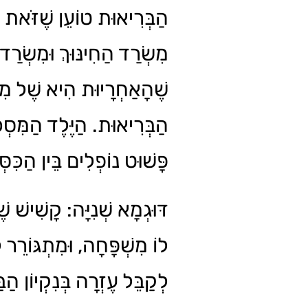
הַבְּרִיאוּת טוֹעֵן שֶׁזֹּאת 
מִשְׂרַד הַחִינּוּךְ וּמִשְׂרַד 
שֶׁהָאַחְרָיוּת הִיא שֶׁל מִ
הַבְּרִיאוּת. הַיֶּלֶד הַמִּסְכֵּ
פָּשׁוּט נוֹפְלִים בֵּין הַכִּס.
דּוּגְמָא שְׁנִיָּה: קָשִׁישׁ שֶׁ
לוֹ מִשְׁפָּחָה, וּמִתְגּוֹרֵר ל
לְקַבֵּל עֶזְרָה בְּנִקְיוֹן הַבַּ