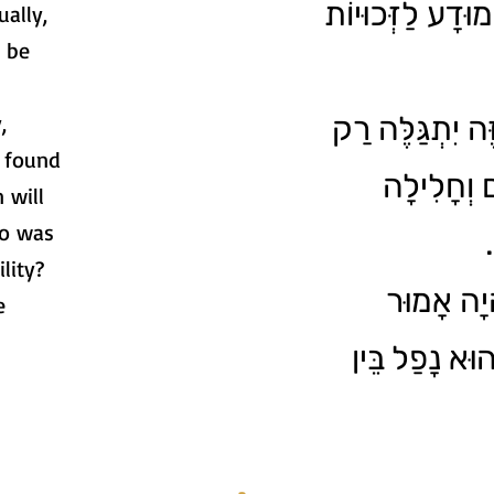
וּדָע לַזְּכוּיוֹת
ually,
y be
,
ֶּה יִתְגַּלֶּה רַק
 found
 וְחָלִילָה
 will
ho was
lity?
ָיָה אָמוּר
e
וּא נָפַל בֵּין