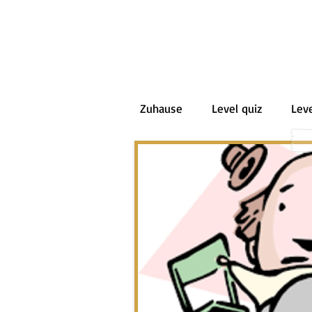
Zuhause
Level quiz
Leve