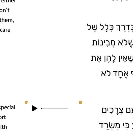
either
on’t
them,
ְדֶרֶךְ כְּלָל שֶׁל
care
ֶׁלֹּא מְבִינוֹת
שֶׁאֵין לָהֶן אֶת
ַף אֶחָד לֹא
special
עִם צְרָכִים
ort
 כִּי מִשְׂרַד
lth