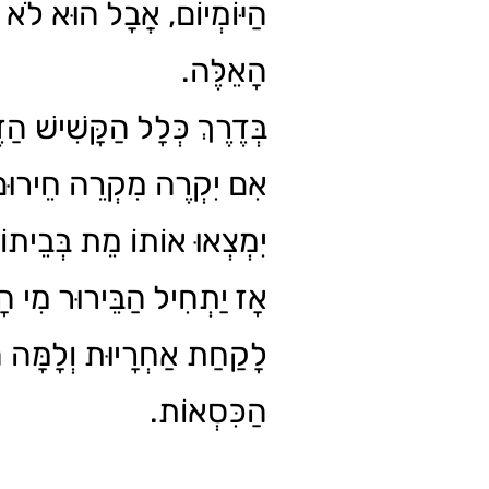
הַיּוֹמְיוֹם, אֲבָל הוּא לֹא מ
הָאֵלֶּה.
בְּדֶרֶךְ כְּלָל הַקָּשִׁישׁ הַז
אִם יִקְרֶה מִקְרֵה חֵירוּם
יִמְצְאוּ אוֹתוֹ מֵת בְּבֵיתוֹ.
אָז יַתְחִיל הַבֵּירוּר מִי ה
לָקַחַת אַחְרָיוּת וְלָמָּה ה
הַכִּסְאוֹת.