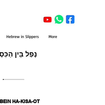
Hebrew in Slippers
More
נָפַל בֵּין הַכִּס
BEIN HA-KISA-OT