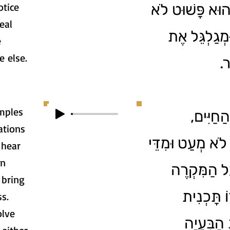
otice
ֶהוּא פָּשׁוּט לֹא
eal
ְגַלְגֵּל אֶת
e
e else.
ֵר
mples
הַחַיִּים
ations
 לֹא מְעַט וּמִדֵּי
 hear
in
ַל הַמִּקְרֶה
 bring
ֹ תָּכְנִית
s.
olve
הַבְּעָיָה