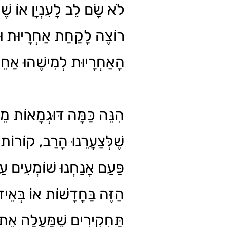
לֹא שָׂם לֵב לָעִנְיָן אוֹ שׁ
רוֹצֶה לָקַחַת אַחְרָיוּת וּמ
הָאַחְרָיוּת לְמִישֶׁהוּ אַח.
הִנֵּה כַּמָּה דּוּגְמָאוֹת מֵ,
שֶׁלְּצַעֲרֵנוּ הָרַב, קוֹרוֹת
פַּעַם אֲנַחְנוּ שׁוֹמְעִים ע
הַזֶּה בַּחֲדָשׁוֹת אוֹ בְּאֵיזו
תַּחְקִירִים שֶׁמַּעֲלָה אֶת 