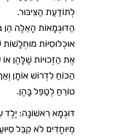
לְתוֹדַעַת הַצִּיבּוּר.
הַדּוּגְמָאוֹת הָאֵלֶּה הֵן בּ
אוּכְלוּסִיּוֹת מוּחְלָשׁוֹת ש
אֶת הַזְּכוּיוֹת שֶׁלָּהֶן אוֹ 
הַכּוֹחַ לִדְרוֹשׁ אוֹתָן וְא
טוֹרֵחַ לְטַפֵּל בָּהֶן.
דּוּגְמָא רִאשׁוֹנָה: יֶלֶד 
מְיוּחָדִים לֹא קִבֵּל סִיּוּעַ