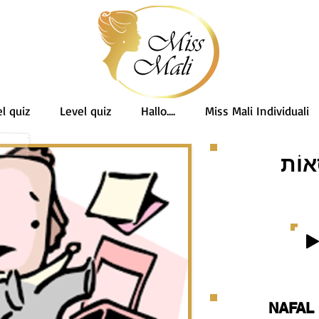
l quiz
Level quiz
Hallo....
Miss Mali Individuali
ְאוֹת
NAFAL 