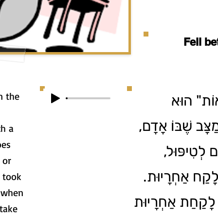
Fell b
n the
ְּאוֹת" הוּא
צָּב שֶׁבּוֹ אָדָם
ch a
oes
ים לְטִיפּוּל
 or
 לָקַח אַחְרָיוּת
 took
s when
ְ לָקַחַת אַחְרָיוּת
take