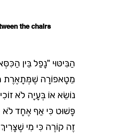
etween the chairs
הַבִּיטּוּי "נָפַל בֵּין הַכִּס
מֵטָאפוֹרָה שֶׁמְּתָאֶרֶת מַ,
נוֹשֵׂא אוֹ בְּעָיָה לֹא זוֹכִ,
פָּשׁוּט כִּי אַף אֶחָד לֹא.
זֶה קוֹרֶה כִּי מִי שֶׁצָּרִיך