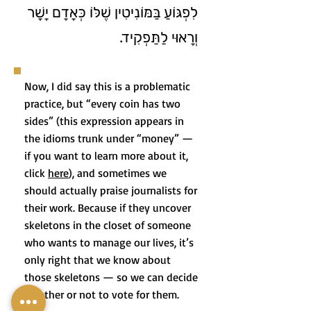
לִפְגּוֹעַ בַּמּוֹנִיטִין שֶׁלּוֹ כְּאָדָם יָשָׁר
וְרָאוּי לַתַּפְקִיד.
Now, I did say this is a problematic
practice, but “every coin has two
sides” (this expression appears in
the idioms trunk under “money” —
if you want to learn more about it,
click
here
), and sometimes we
should actually praise journalists for
their work. Because if they uncover
skeletons in the closet of someone
who wants to manage our lives, it’s
only right that we know about
those skeletons — so we can decide
whether or not to vote for them.