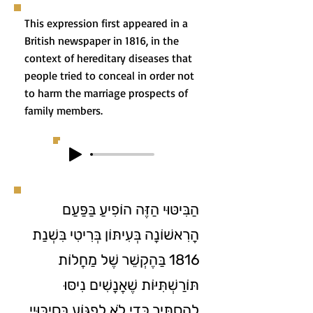
This expression first appeared in a
British newspaper in 1816, in the
context of hereditary diseases that
people tried to conceal in order not
to harm the marriage prospects of
family members.
הַבִּיטּוּי הַזֶּה הוֹפִיעַ בַּפַּעַם
הָרִאשׁוֹנָה בְּעִיתּוֹן בְּרִיטִי בִּשְׁנַת
1816 בַּהֶקְשֵׁר שֶׁל מַחֲלוֹת
תּוֹרַשְׁתִּיּוֹת שֶׁאֲנָשִׁים נִיסּוּ
לְהַסְתִּיר כְּדֵי לֹא לִפְגּוֹעַ בְּסִיכּוּיֵי