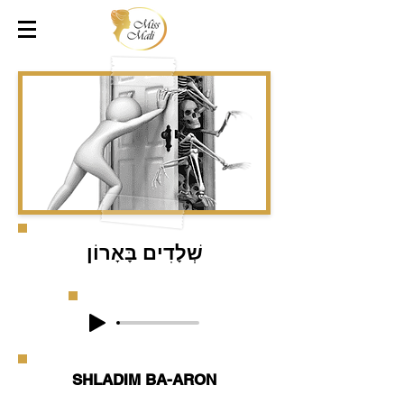
שְׁלָדִים בָּאָרוֹן
SHLADIM BA-ARON