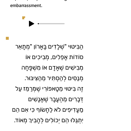
embarrassment.
הַבִּיטּוּי "שְׁלָדִים בָּאָרוֹן "מְתָאֵר
סוֹדוֹת אֲפֵלִים, מְבִיכִים אוֹ
מְבִישִׁים שֶׁאָדָם אוֹ מִשְׁפָּחָה
מְנַסִּים לְהַסְתִּיר מֵהַצִּיבּוּר.
זֶה בִּיטּוּי מֵטָאפוֹרִי שֶׁמְּרַמֵּז עַל
דְּבָרִים מֵהֶעָבָר שֶׁאֲנָשִׁים
מַעֲדִיפִים לֹא לַחֲשׂוֹף כִּי אִם הֵם
יִתְגַּלּוּ הֵם יְכוֹלִים לְהָבִיךְ מְאוֹד.