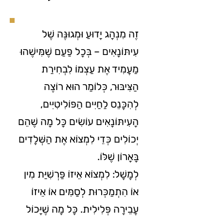
זֶה מִנְהָג יָדוּעַ וּמְגוּנֶּה שֶׁל
עִיתּוֹנָאִים – בְּכָל פַּעַם שֶׁמִּישֶׁהוּ
מַעֲמִיד אֶת עַצְמוֹ לִבְחִירַת
הַצִּיבּוּר, כְּלוֹמַר הוּא רוֹצֶה
לְהִכָּנֵס לַחַיִּים הַפּוֹלִיטִיִּים,
הָעִיתּוֹנָאִים עוֹשִׂים כָּל מָה שֶׁהֵם
יְכוֹלִים כְּדֵי לִמְצוֹא אֶת הַשְּׁלָדִים
בָּאָרוֹן שֶׁלּוֹ.
לְמָשָׁל: לִמְצוֹא אֵיזוֹ פַּרְשִׁיַּת מִין
אוֹ הִתְמַכְּרוּת לְסַמִּים אוֹ אֵיזוֹ
עֲבֵירָה פְּלִילִית. כָּל מָה שֶׁיָּכוֹל