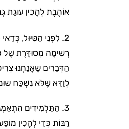
אוֹהֶבֶת לְהָכִין עוּגַת גְּ.
לִפְנֵי הַטִּיּוּל, כְּדַאי לְה
רְשִׁימָה מְסוּדֶּרֶת שֶׁל כ
הַדְּבָרִים שֶׁאֲנַחְנוּ צְרִיכ
לְוַדֵּא שֶׁלֹּא נִשְׁכַּח שׁוּ.
הַתַּלְמִידִים הִתְאַמְנוּ 
רַבּוֹת כְּדֵי לְהָכִין מוֹפָע