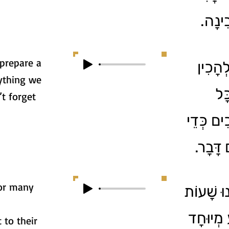
בִינָה
 prepare a
2. ָכִין
rything we
ָּל
t forget
ִים כְּדֵי
ם דָּבָר
for many
3. שָׁעוֹת
 מְיוּחָד
 to their