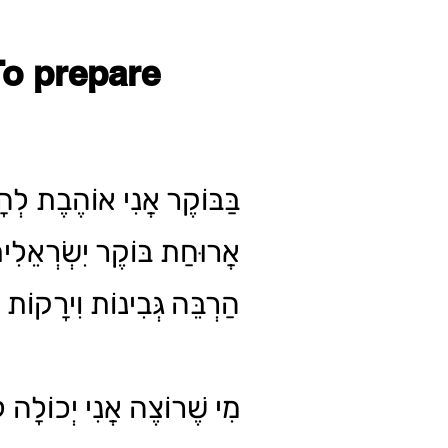
To prepare
בַּבּוֹקֶר אֲנִי אוֹהֶבֶת לְהָ
אֲרוּחַת בּוֹקֶר יִשְׂרְאֵלִ
הַרְבֵּה גְּבִינוֹת וִירָקוֹת .
מִי שֶׁרוֹצֶה אֲנִי יְכוֹלָה ל