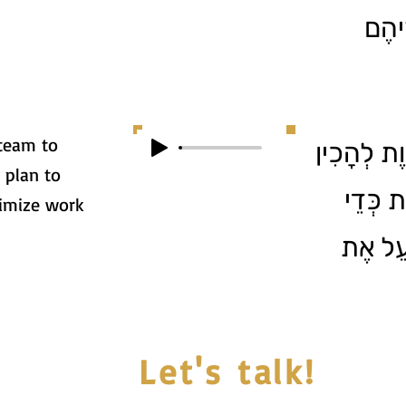
ֵיהֶם
team to
4. ת לְהָכִין
 plan to
ת כְּדֵי
timize work
ַעֵל אֶת
Let's talk!