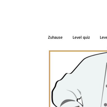
Zuhause
Level quiz
Leve