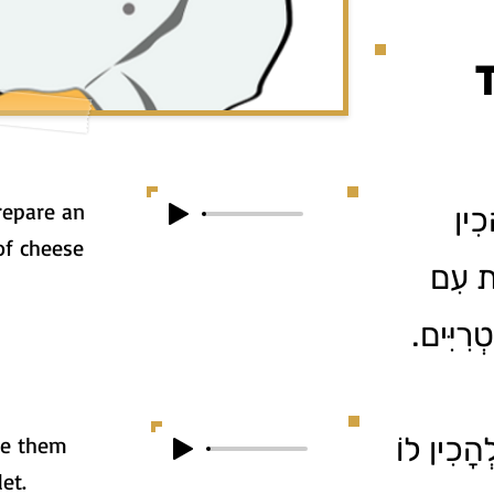
repare an
כִין
 of cheese
ית עִם
טְרִיִּים
ְהָכִין לוֹ
ke them
et.