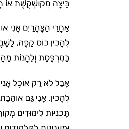
בֵּיצָה מְקוּשְׁקֶשֶׁת אוֹ .
אַחֲרֵי הַצָּהֳרַיִם אֲנִי או
לְהָכִין כּוֹס קָפֶה, לָשֶׁב
בַּמִּרְפֶּסֶת וְלֵהָנוֹת מֵהָא.
אֲבָל לֹא רַק אוֹכֶל אֲנִי
לְהָכִין. אֲנִי גַּם אוֹהֶבֶת 
תָּכְנִיּוֹת לִימּוּדִים מְקוֹרִ
וּמְעַנְיְנוֹת לַתַּלְמִידִים שֶׁ