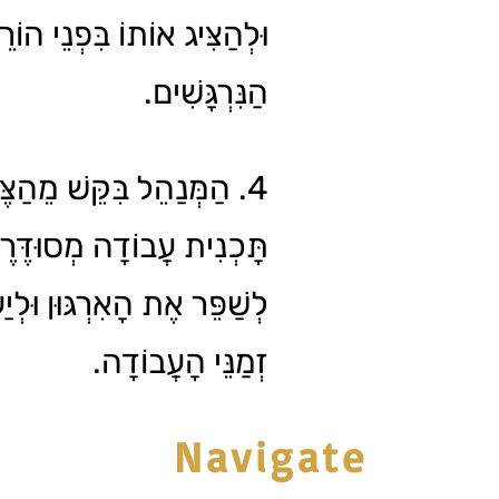
וּלְהַצִּיג אוֹתוֹ בִּפְנֵי הוֹר
הַנִּרְגָּשִׁים.
הַמְּנַהֵל בִּקֵּשׁ מֵהַצֶּוֶ
תָּכְנִית עֲבוֹדָה מְסוּדֶּרֶ
לְשַׁפֵּר אֶת הָאִרְגּוּן וּלְי
זְמַנֵּי הָעֲבוֹדָה.
Navigate