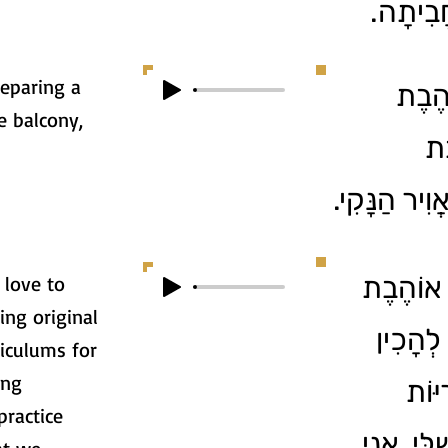
חֲבִיתָה
reparing a
ֹהֶבֶת
e balcony,
ֶת
ֲוִיר הַנָּקִי
 אוֹהֶבֶת
I love to
ing original
לְהָכִין
iculums for
ing
יּוֹת
practice
לִּי. אֲנִי