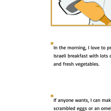
In the morning, I love to p
Israeli breakfast with lots
and fresh vegetables.
If anyone wants, I can ma
scrambled eggs or an omel