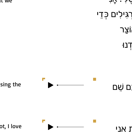
at we
ִּילִים כְּדֵי
וֹצַר
ְנוּ
sing the
ִם שֵׁם
t, I love
1. נִי