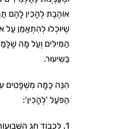
אוֹהֶבֶת לְהָכִין לָהֶם תַּרְג
שֶׁיּוּכְלוּ לְהִתְאַמֵּן עַל א
הַמִּילִּים וְעַל מָה שֶׁלָּמַד
בַּשִּיעוּר.
הִנֵּה כַּמָּה מִשְׁפָּטִים ע
הַפֹּעַל 'לְהָכִין':
לִכְבוֹד חַג הַשָּׁבוּעוֹת אֲ