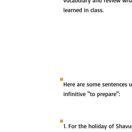
vocabulary and review wh
learned in class.
Here are some sentences u
infinitive "to prepare":
1. For the holiday of Shavuo