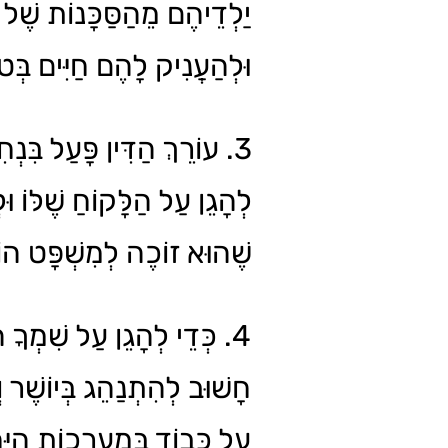
יַלְדֵיהֶם מֵהַסַּכָּנוֹת שֶׁל
וּלְהַעֲנִיק לָהֶם חַיִּים בְּ.
עוֹרֵךְ הַדִּין פָּעַל בִּנְחִיש
לְהָגֵן עַל הַלָּקוֹחַ שֶׁלּוֹ וּלְ
שֶׁהוּא זוֹכֶה לְמִשְׁפָּט הוֹ.
כְּדֵי לְהָגֵן עַל שִׁמְךָ הַ,
חָשׁוּב לְהִתְנַהֵג בְּיוֹשֶׁר ו
עַל כָּבוֹד בְּמַעַרְכוֹת הַיּ