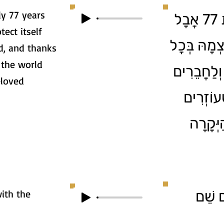
dy 77 years
מְדִינַת יִשְׂרָאֵל כְּבָר בַּת 77 אֲבָל
tect itself
ְמָהּ בְּכָל
d, and thanks
 the world
ְלַחֲבֵרִים
eloved
ֶעוֹזְרִים
יְּקָרָה
ith the
ם שֵׁם