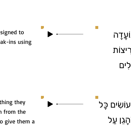
esigned to
1. דָה
ak-ins using
ְרִיצוֹת
לִים
ything they
2. שִׂים כָּל
en from the
הָגֵן עַל
to give them a