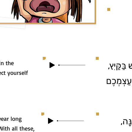
in the
 בַּקַּיִץ
ct yourself
עַצְמְכֶם
wear long
נָּה
ith all these,