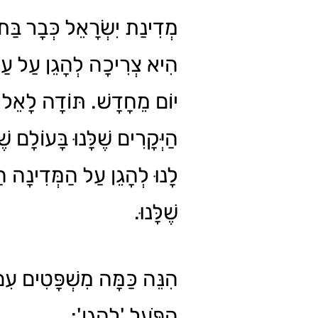
הִיא צְרִיכָה לְהָגֵן עַל עַצ
יוֹם מֵחָדָשׁ. תּוֹדָה לָאֵל ו
הַיְּקָרִים שֶׁלָּנוּ בָּעוֹלָם שׁ
לָנוּ לְהָגֵן עַל הַמְּדִינָה הַ
שֶׁלָּנוּ.
הִנֵּה כַּמָּה מִשְׁפָּטִים עִ
הַפֹּעַל 'לְהָגֵן':