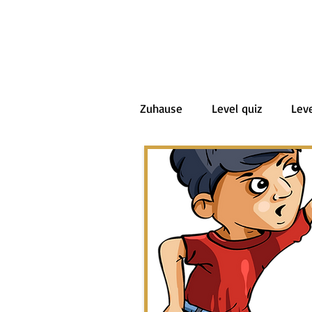
Zuhause
Level quiz
Leve