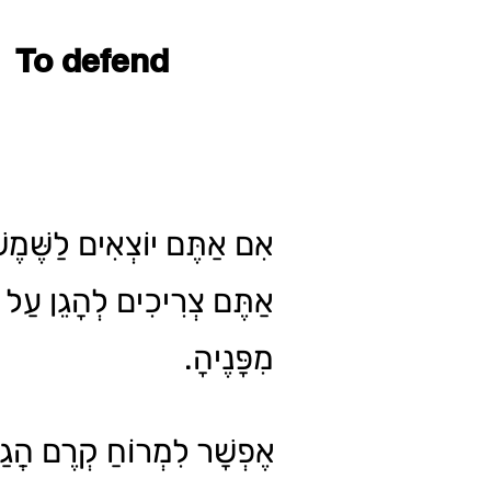
To defend
אִם אַתֶּם יוֹצְאִים לַשֶּׁמֶשׁ,
אַתֶּם צְרִיכִים לְהָגֵן עַל 
מִפָּנֶיהָ.
אֶפְשָׁר לִמְרוֹחַ קְרֶם הֲגַ,