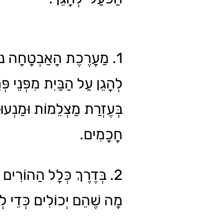
מַעֲרֶכֶת הָאַבְטָחָה נוֹעֲ
לְהָגֵן עַל הַבַּיִת מִפְּנֵי פּ
בְּעֶזְרַת מַצְלֵמוֹת וּמַנְעוּ
חֲכָמִים.
בְּדֶרֶךְ כְּלָל הַהוֹרִים עוֹ
מָה שֶׁהֵם יְכוֹלִים כְּדֵי לְ