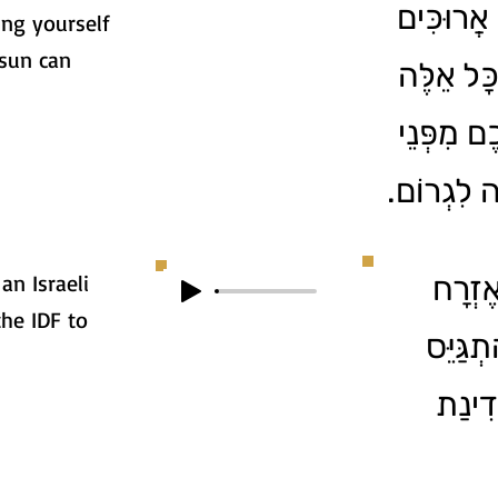
 אֲרוּכִּים
ing yourself
sun can
כָּל אֵלֶּה
ֶם מִפְּנֵי
לָה לִגְרוֹם
an Israeli
אַתָּה אֶזְרָח
the IDF to
ְגַּיֵּס
דִינַת