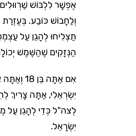
אֶפְשָׁר לִלְבּוֹשׁ שַׁרְווּלִים
וְלַחֲבוֹשׁ כּוֹבַע. בְּעֶזְרַת 
תַּצְלִיחוּ לְהָגֵן עַל עַצְמְכ
הַנְּזָקִים שֶׁהַשֶּׁמֶשׁ יְכוֹ.
אִם אַתָּה בֵּן 18 וְ
יִשְׂרְאֵלִי, אַתָּה צָרִיךְ לְהִת
לְצה"ל כְּדֵי לְהָגֵן עַל מְ
יִשְׂרָאֵל.