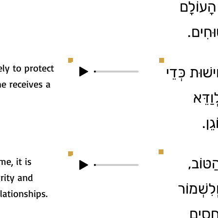
 הָעוֹלָם
טוּחִים
ely to protect
3. ׁוּת כְּדֵי
he receives a
וַדֵּא
גֵן
4. טּוֹב
e, it is
rity and
ְלִשְׁמוֹר
lationships.
ְחָסִים