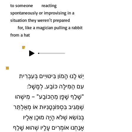
to someone reacting
spontaneously or improvising in a
situation they weren’t prepared
for, like a magician pulling a rabbit
from a hat
יֵשׁ לָנוּ הֲמוֹן בִּיטּוּיִים בְּעִבְרִית
עִם הַמִּילָּה כּוֹבַע, לְמָשָׁל:
"שָׁלַף שָׁפָן מֵהַכּוֹבַע" – מִישֶׁהוּ
שֶׁמֵּגִיב בִּסְפּוֹנְטָנִיּוּת אוֹ מְאַלְתֵּר
בְּנוֹשֵׂא שֶׁלֹּא הָיָה מוּכָן אֵלָיו
אֲנַחְנוּ אוֹמְרִים עָלָיו שֶׁהוּא שָׁלַף