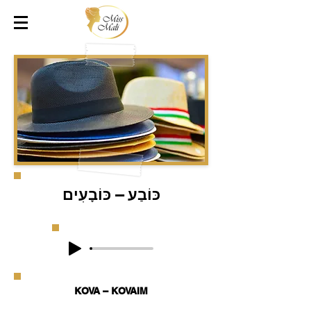
כּוֹבַע – כּוֹבָעִים
KOVA – KOVAIM