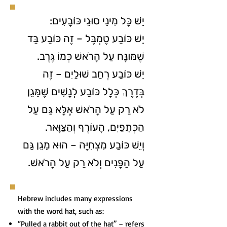
יֵשׁ כָּל מִינֵי סוּגֵי כּוֹבָעִים:
יֵשׁ כּוֹבַע טֶמְבֶּל – זֶה כּוֹבַע בַּד
שֶׁמּוּנָּח עַל הָרֹאשׁ כְּמוֹ גֶּרֶב.
יֵשׁ כּוֹבַע רְחַב שׁוּלַיִם – זֶה
בְּדֶרֶךְ כְּלָל כּוֹבַע לְנָשִׁים שֶׁמֵּגֵן
לֹא רַק עַל הָרֹאשׁ אֶלָּא גַּם עַל
הַכְּתֵפַיִם, הָעוֹרֶף וְהַצַּוָּאר.
וְיֵשׁ כּוֹבַע מִצְחִיָּה – הוּא מֵגֵן גַּם
עַל הַפָּנִים וְלֹא רַק עַל הָרֹאשׁ.
Hebrew includes many expressions
with the word hat, such as:
“Pulled a rabbit out of the hat” – refers