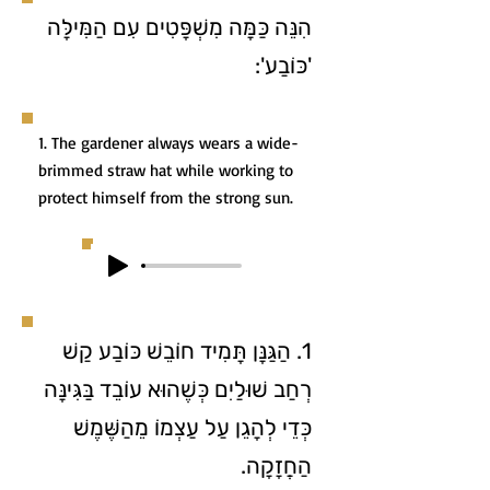
הִנֵּה כַּמָּה מִשְׁפָּטִים עִם הַמִּילָּה
'כּוֹבַע':
1. The gardener always wears a wide-
brimmed straw hat while working to
protect himself from the strong sun.
1. הַגַּנָּן תָּמִיד חוֹבֵשׁ כּוֹבַע קַשׁ
רְחַב שׁוּלַיִם כְּשֶׁהוּא עוֹבֵד בַּגִּינָּה
כְּדֵי לְהָגֵן עַל עַצְמוֹ מֵהַשֶּׁמֶשׁ
הַחֲזָקָה.