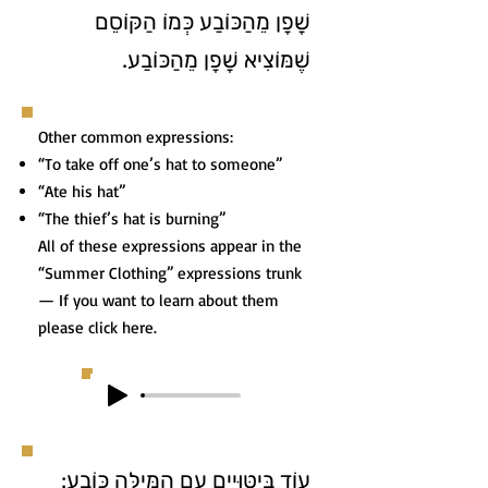
שָׁפָן מֵהַכּוֹבַע כְּמוֹ הַקּוֹסֵם
שֶׁמּוֹצִיא שָׁפָן מֵהַכּוֹבַע.
Other common expressions:
“To take off one’s hat to someone”
“Ate his hat”
“The thief’s hat is burning”
All of these expressions appear in the
“Summer Clothing” expressions trunk
— If you want to learn about them
please click here.
עוֹד בִּיטּוּיִים עִם הַמִּילָּה כּוֹבַע: