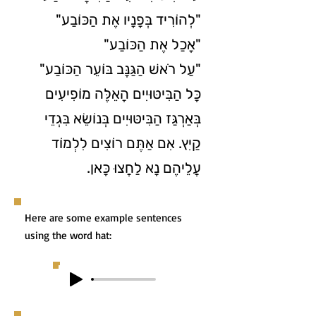
"לְהוֹרִיד בְּפָנָיו אֶת הַכּוֹבַע"
"אָכַל אֶת הַכּוֹבַע"
"עַל רֹאשׁ הַגַּנָּב בּוֹעֵר הַכּוֹבַע"
כָּל הַבִּיטּוּיִים הָאֵלֶּה מוֹפִיעִים
בְּאַרְגַּז הַבִּיטּוּיִים בְּנוֹשֵׂא בִּגְדֵי
קַיִץ. אִם אַתֶּם רוֹצִים לִלְמוֹד
עֲלֵיהֶם נָא לַחֲצוּ כָּאן.
Here are some example sentences
using the word hat: