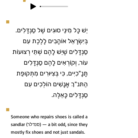
יֵשׁ כָּל מִינֵי סוּגִים שֶׁל סַנְדָּלִים.
בְּיִשְׂרָאֵל אוֹהֲבִים לָלֶכֶת עִם
סַנְדָּלִים שֶׁיֵּשׁ לָהֶם שְׁתֵּי רְצוּעוֹת
עוֹר, וְקוֹרְאִים לָהֶם סַנְדָּלִים
תָּנָ"כִיִּים, כִּי בְּצִיּוּרִים מִתְּקוּפַת
הַתּנ"ךְ אֲנָשִׁים הוֹלְכִים עִם
סַנְדָּלִים כָּאֵלֶּה.
Someone who repairs shoes is called a
sandlar (סנדלר) — a bit odd, since they
mostly fix shoes and not just sandals.