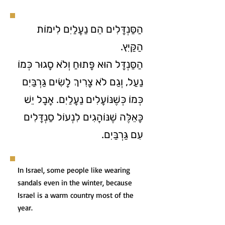
הַסַּנְדָּלִים הֵם נַעֲלַיִם לִימוֹת
הַקַּיִץ.
הַסַּנְדָּל הוּא פָּתוּחַ וְלֹא סָגוּר כְּמוֹ
נַעַל, וְגַם לֹא צָרִיךְ לָשִׂים גַּרְבַּיִם
כְּמוֹ כְּשֶׁנּוֹעֲלִים נַעֲלַיִם. אֲבָל יֵשׁ
כָּאֵלֶּה שֶׁנּוֹהֲגִים לִנְעוֹל סַנְדָּלִים
עִם גַּרְבַּיִם.
In Israel, some people like wearing
sandals even in the winter, because
Israel is a warm country most of the
year.