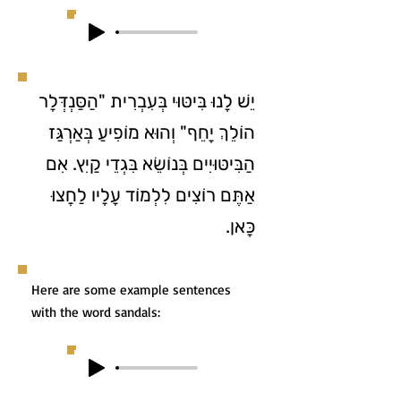
יֵשׁ לָנוּ בִּיטּוּי בְּעִבְרִית "הַסַּנְדְּלָר
הוֹלֵךְ יָחֵף" וְהוּא מוֹפִיעַ בְּאַרְגַּז
הַבִּיטּוּיִים בְּנוֹשֵׂא בִּגְדֵי קַיִץ. אִם
אַתֶּם רוֹצִים לִלְמוֹד עָלָיו לַחֲצוּ
כָּאן.
Here are some example sentences
with the word sandals: