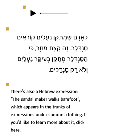
לְאָדָם שֶׁמְּתַקֵּן נַעֲלַיִם קוֹרְאִים
סַנְדְּלָר. זֶה קְצָת מוּזָר, כִּי
הַסַּנְדְּלָר מְתַקֵּן בְּעִיקָּר נַעֲלַיִם
וְלֹא רַק סַנְדָּלִים.
There’s also a Hebrew expression:
“The sandal maker walks barefoot”,
which appears in the trunks of
expressions under summer clothing. If
you'd like to learn more about it, click
here.