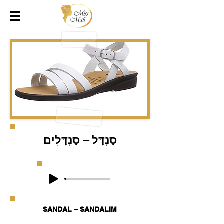
סַנְדָּל – סַנְדָּלִים
SANDAL – SANDALIM