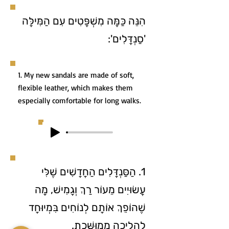
הִנֵּה כַּמָּה מִשְׁפָּטִים עִם הַמִּילָּה
'סַנְדָּלִים':
1. My new sandals are made of soft,
flexible leather, which makes them
especially comfortable for long walks.
1. הַסַּנְדָּלִים הַחֲדָשִׁים שֶׁלִּי
עֲשׂוּיִים מֵעוֹר רַךְ וְגָמִישׁ, מָה
שֶׁהוֹפֵךְ אוֹתָם לְנוֹחִים בִּמְיוּחָד
לַהֲלִיכָה מְמוּשֶּׁכֶת.