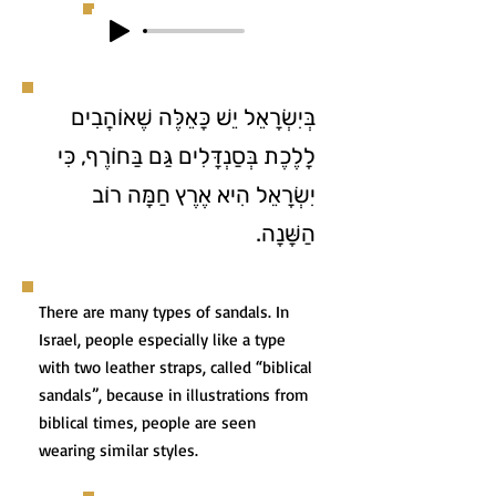
בְּיִשְׂרָאֵל יֵשׁ כָּאֵלֶּה שֶׁאוֹהֲבִים
לָלֶכֶת בְּסַנְדָּלִים גַּם בַּחוֹרֶף, כִּי
יִשְׂרָאֵל הִיא אֶרֶץ חַמָּה רוֹב
הַשָּׁנָה.
There are many types of sandals. In
Israel, people especially like a type
with two leather straps, called “biblical
sandals”, because in illustrations from
biblical times, people are seen
wearing similar styles.