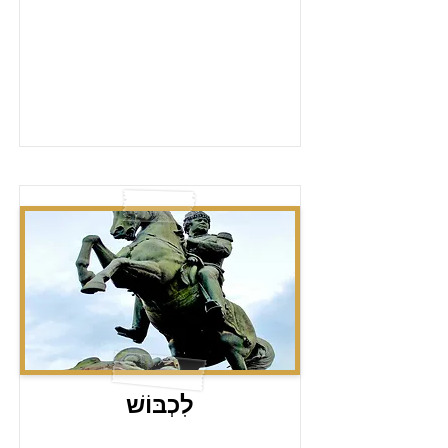
לִכְבּוֹשׁ