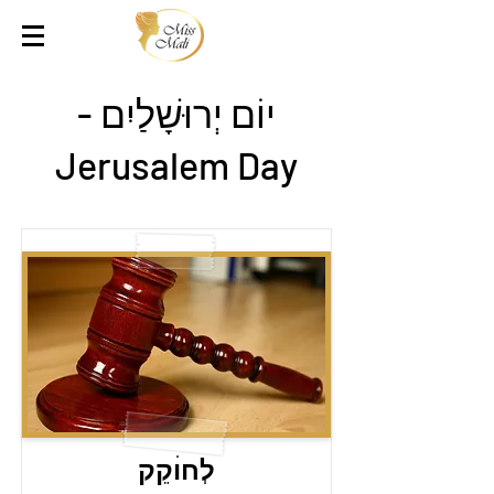
יוֹם יְרוּשָׁלַיִם -
Jerusalem Day
לְחוׄקֵק