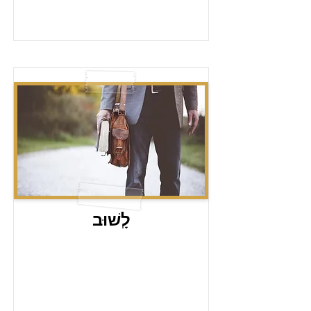
לְָשׁוּב