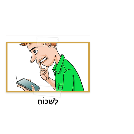
לִשְׁכּוׄחַ