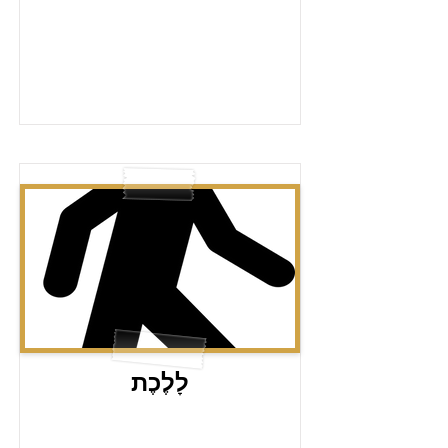
לָלֶכֶת