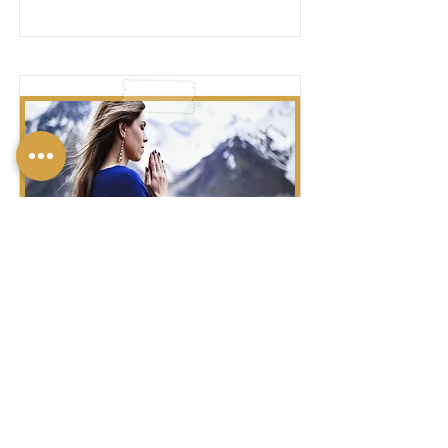
לְהִתְפַּלֵּל