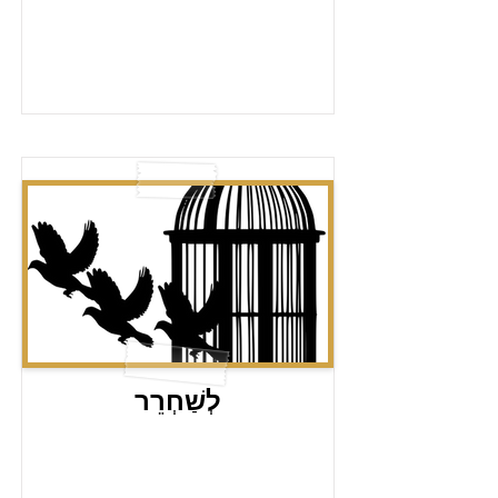
לְשַׁחְרֵר