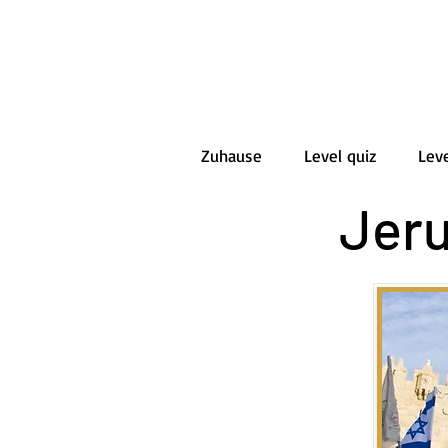
Zuhause
Level quiz
Leve