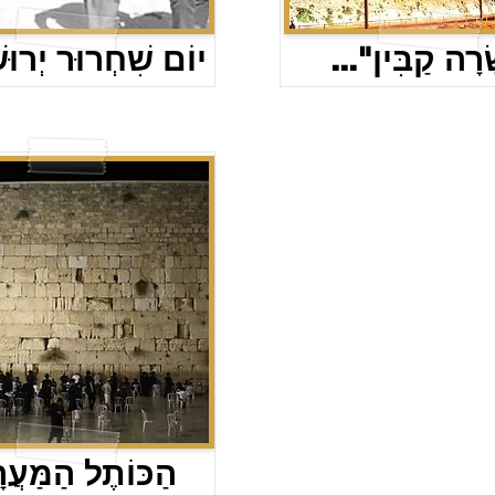
..."רָה קַבִּין
יוֹם שִׁחְרוּר יְרוּש
הַכּוֹתֶל הַמַּעֲר