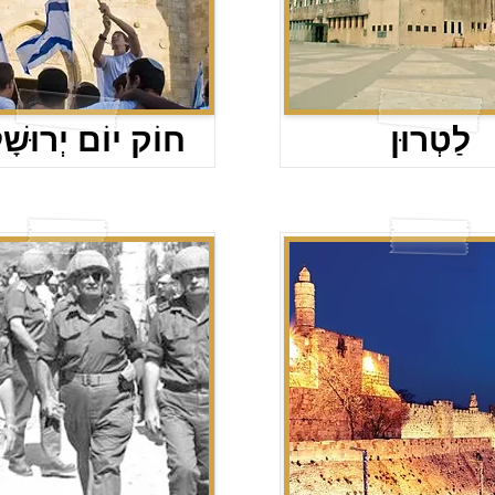
לַטְרוּן
חוֹק יוֹם יְרוּשָׁל