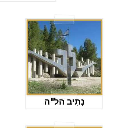
נְתִיב הל"ה