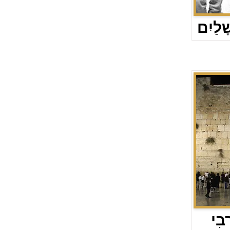
ָׁלַיִם
ָבִי