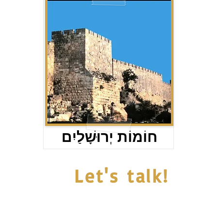
חוֹמוֹת יְרוּשָׁלַיִם
Let's talk!