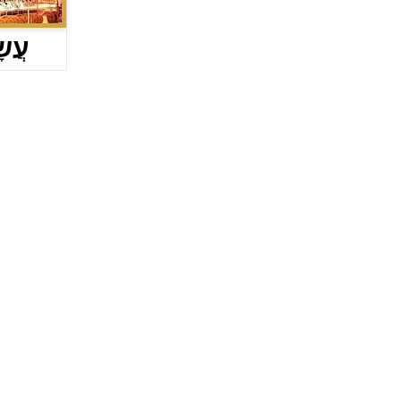
עֲשָׂ