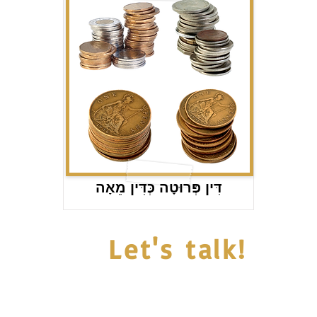
דִּין פְּרוּטָה כְּדִּין מֵאָה
Let's talk!