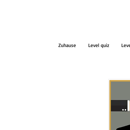
Zuhause
Level quiz
Leve