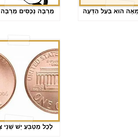
ֵּאָה הוּא בַּעַל הַדֵּעָה
מַרְבֶּה נְכָסִים מַרְבֶּה
לְכָל מַטְבֵּעַ יֵשׁ שְׁנֵי 