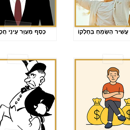
עָשִׁיר הַשָּׂמֵחַ בְּחֶלְקוֹ
כֶּסֶף מְעַוֵּר עֵינֵי חֲכ