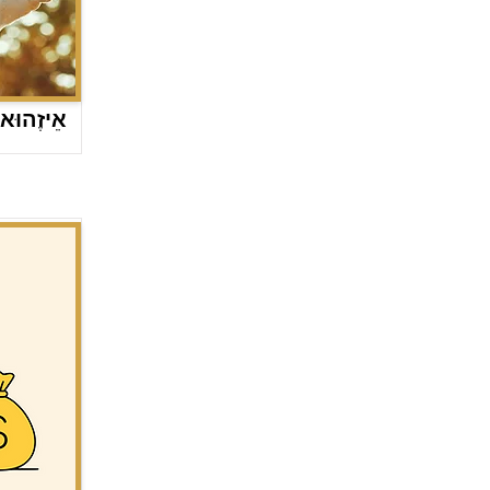
אֵיזֶהוּא 