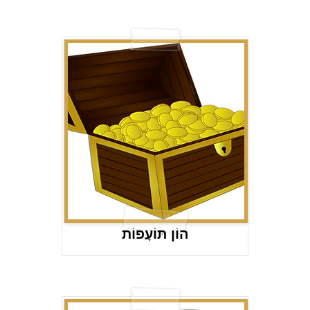
הוֹן תּוֹעָפוֹת