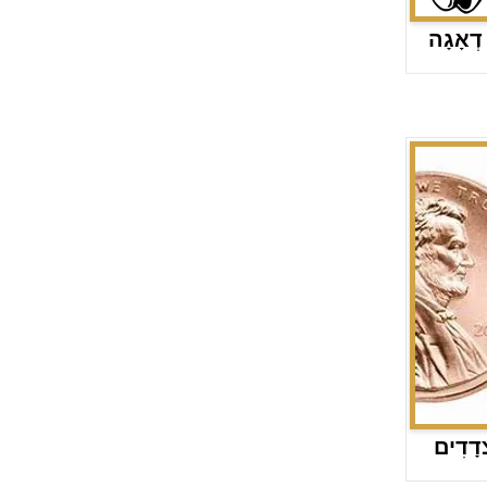
 דְאָגָה
צְדָדִים