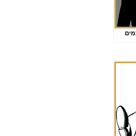
ָמִים