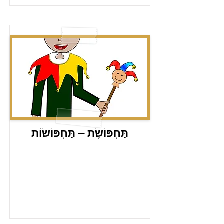
תַּחְפּוֹשֶׂת – תַּחְפּוֹשׂוֹת