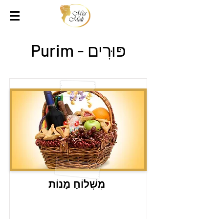
פּוּרִים - Purim
מִשְׁלוֹחַ מָנוֹת