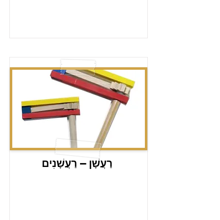
רַעֲשָׁן – רַעֲשָׁנִים