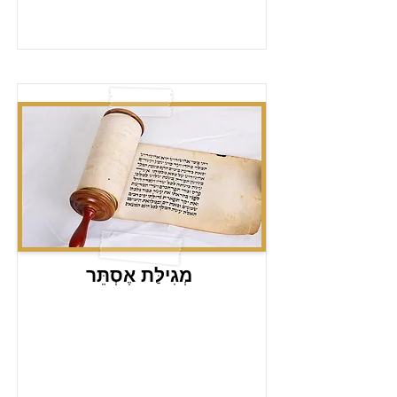
מְגִילַּת אֶסְתֵּר