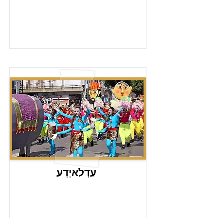
עַדְלֺאיָדָע