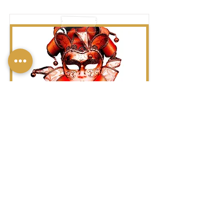
מַסֵּכָה-מַסֵּכוֹת