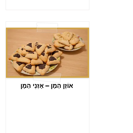
אוֹזֶן הַמָן – אָזְנֵי הַמָן