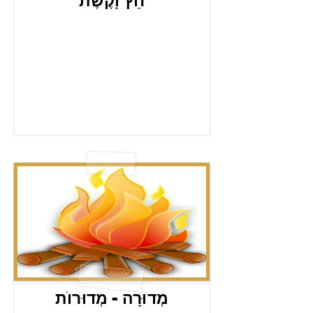
חֵץ וָקֶשֶׁת
מְדוּרָה - מְדוּרוֺת