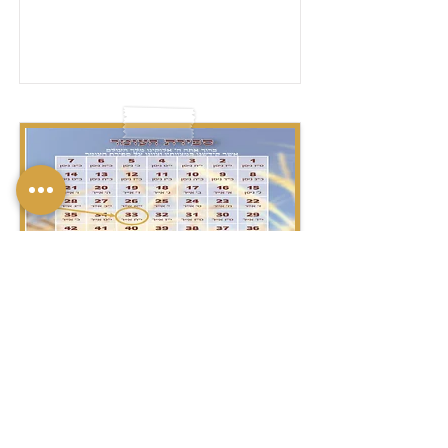
ל"ג בָּעוֹמֶר