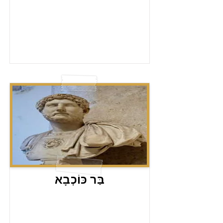
בַּר כּוֹכְבָא