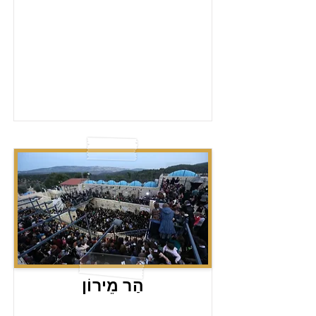
הַר מֵירוֹן