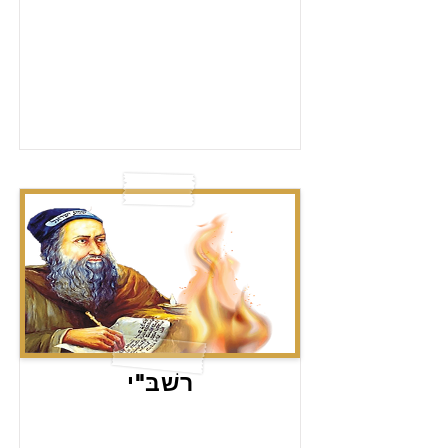
רשׁבּ"י