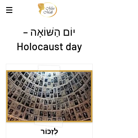
יוֹם הַשּׁוֹאָה –
Holocaust day
לִזְכּוֹר