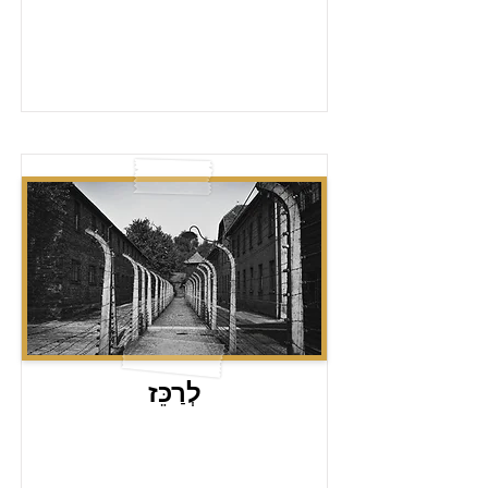
לְרַכֵּז