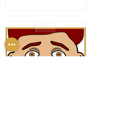
לִבְכּוֹת