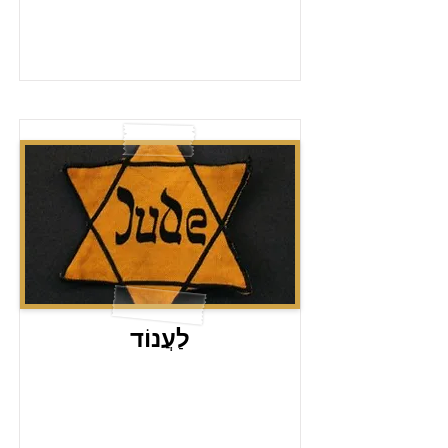
לַעֲנוֹד