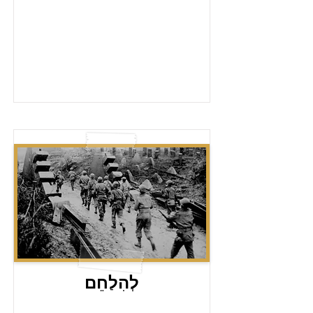
לְהִלַחֵם