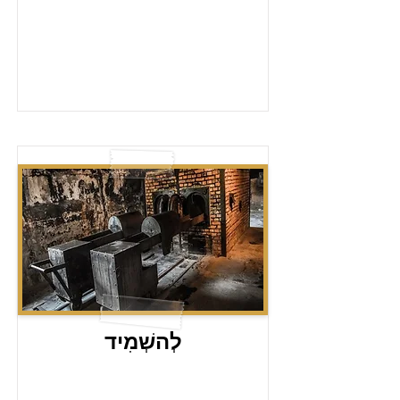
לְהשְׁמִיד