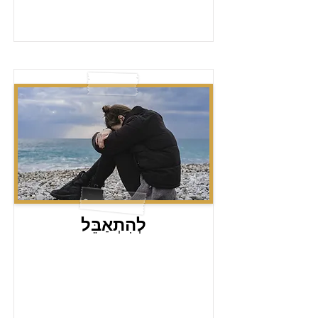
לְהִתְאַבֵּל