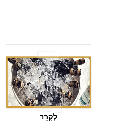
לְקָרֵר