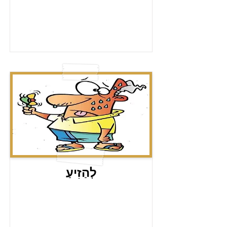
לְהַזִיעַ