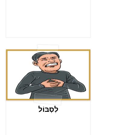
לִסְבּוֹל