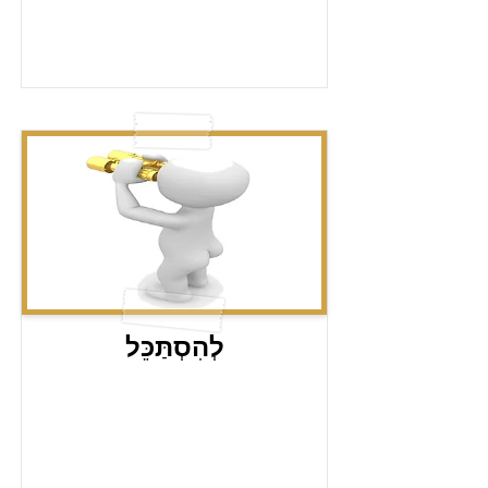
לְהִסְתַּכֵּל