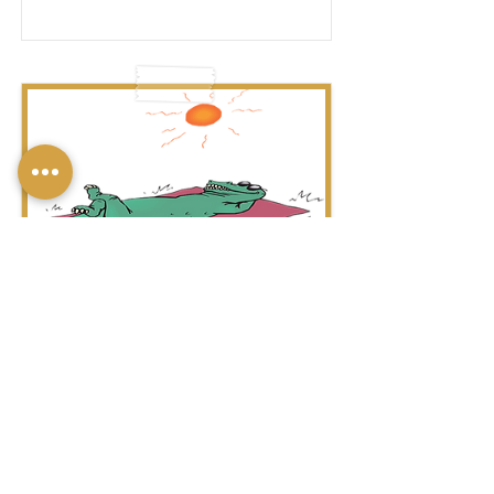
לְהִשְׁתַזֵף