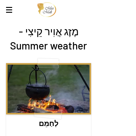
מֶזֶג אֲוִיר קֵיצִי -
Summer weather
לְחַמֵּם