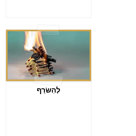
לְהִשּׂרֵף