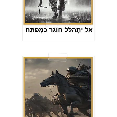
אַל יִתְהַלֵּל חוֹגֵר כִּמְפַתֵּחַ