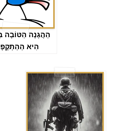
הַהֲגָנָה הַטּוֹבָה בּ
הִיא הַהַתְקָפָ