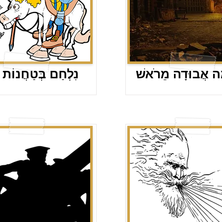
ָה אֲבוּדָה מֵרֹאשׁ
נִלְחַם בְּטַחֲנוֹת 