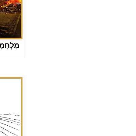
מִלְחָמ