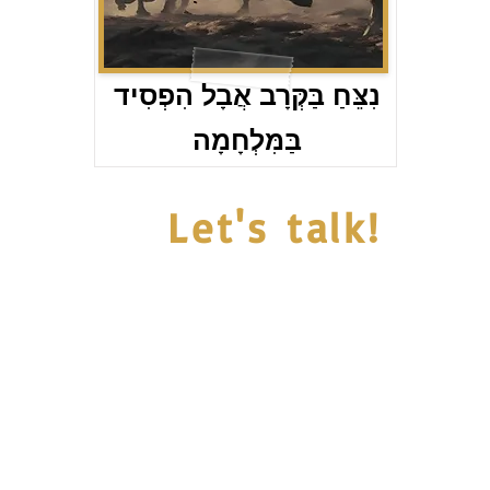
נִצֵּחַ בַּקְּרָב אֲבָל הִפְסִיד
בַּמִּלְחָמָה
Let's talk!