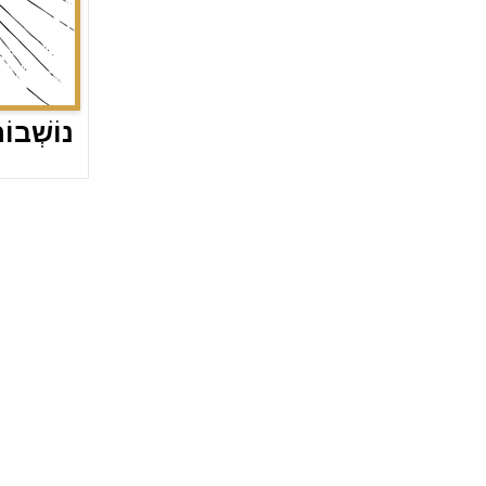
נוֹשְׁבו