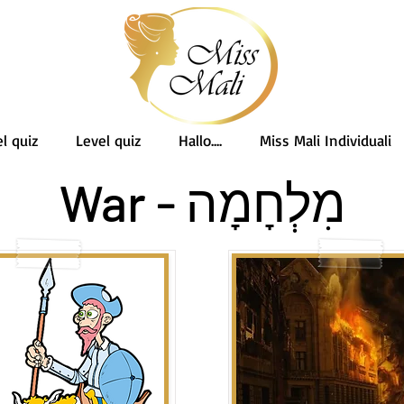
l quiz
Level quiz
Hallo....
Miss Mali Individuali
מִלְחָמָה - War