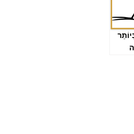
ְיוֹתֵר
ה