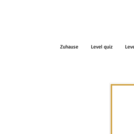
Zuhause
Level quiz
Leve