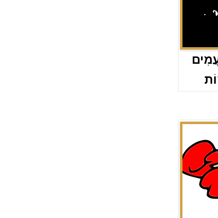
עֲמִים
וֹת