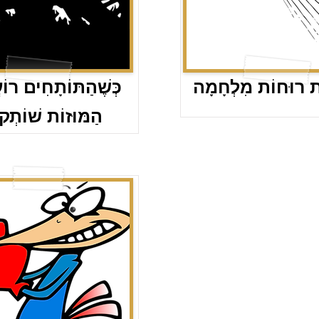
ֹת רוּחוֹת מִלְחָמָה
כְּשֶׁהַתּוֹתָחִים רוֹ
הַמּוּזוֹת שׁוֹתְק