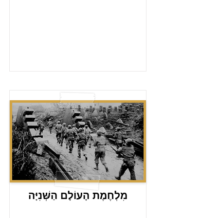
מִלְחֶמֶת הָעוֹלָם הַשְּׁנִיָּה