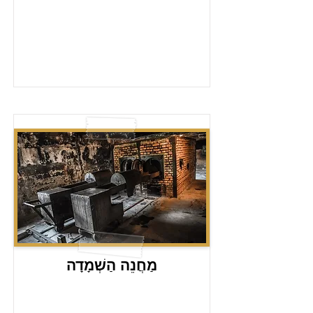
מַחֲנֵה הַשְׁמָדָה