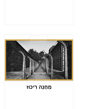
מַחֲנֵה רִיכּוּז