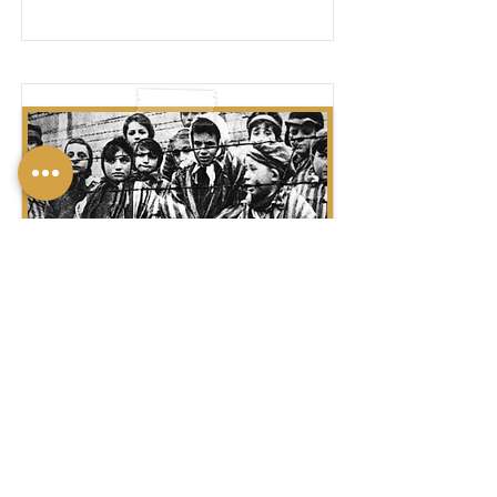
שׁוֹאָה