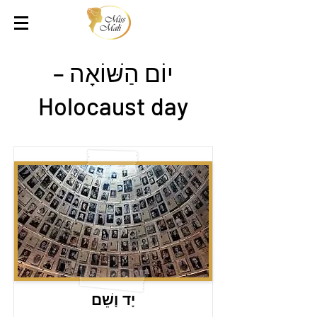
יוֹם הַשּׁוֹאָה –
Holocaust day
יָד וָשֵׁם