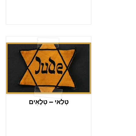
טְלַאי – טְלָאִים