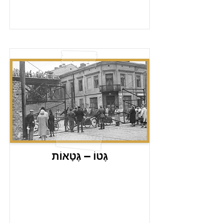
גֶּטוֹ – גֶּטָאוֹת